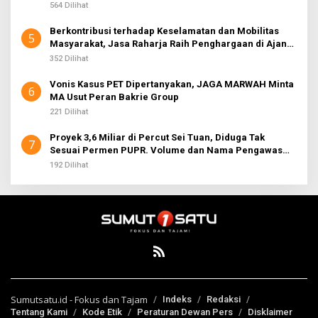
564 Dilihat
Berkontribusi terhadap Keselamatan dan Mobilitas
5
Masyarakat, Jasa Raharja Raih Penghargaan di Ajang
Transportasi Indonesia Awards 2026
352 Dilihat
Vonis Kasus PET Dipertanyakan, JAGA MARWAH Minta
6
MA Usut Peran Bakrie Group
221 Dilihat
Proyek 3,6 Miliar di Percut Sei Tuan, Diduga Tak
7
Sesuai Permen PUPR. Volume dan Nama Pengawas
Tidak Tercantum di Papan Informasi
192 Dilihat
Sumutsatu.id - Fokus dan Tajam
Indeks
Redaksi
Tentang Kami
Kode Etik
Peraturan Dewan Pers
Disklaimer