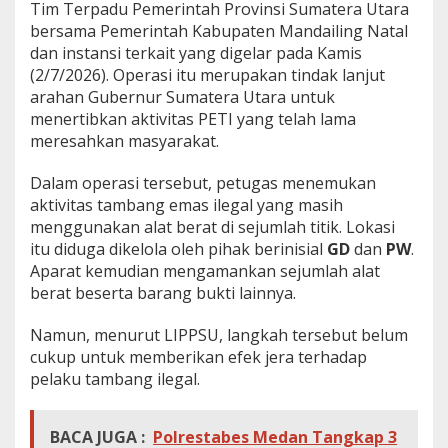
Tim Terpadu Pemerintah Provinsi Sumatera Utara
a
bersama Pemerintah Kabupaten Mandailing Natal
k
a
dan instansi terkait yang digelar pada Kamis
n
(2/7/2026). Operasi itu merupakan tindak lanjut
d
arahan Gubernur Sumatera Utara untuk
a
menertibkan aktivitas PETI yang telah lama
n
meresahkan masyarakat.
U
s
u
Dalam operasi tersebut, petugas menemukan
t
aktivitas tambang emas ilegal yang masih
D
menggunakan alat berat di sejumlah titik. Lokasi
u
itu diduga dikelola oleh pihak berinisial
GD
dan
PW
.
g
a
Aparat kemudian mengamankan sejumlah alat
a
berat beserta barang bukti lainnya.
n
S
Namun, menurut LIPPSU, langkah tersebut belum
u
cukup untuk memberikan efek jera terhadap
a
p
pelaku tambang ilegal.
O
k
n
BACA JUGA :
Polrestabes Medan Tangkap 3
u