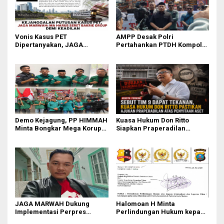
Vonis Kasus PET
AMPP Desak Polri
Dipertanyakan, JAGA
Pertahankan PTDH Kompol
MARWAH Minta MA Usut
DK dan Tolak Upaya Banding
Peran Bakrie Group
Demo Kejagung, PP HIMMAH
Kuasa Hukum Don Ritto
Minta Bongkar Mega Korupsi
Siapkan Praperadilan
PLTU Batu Bara PT PLN Rp 5
Penyitaan Aset dalam Kasus
Triliun
Febrie Adriansyah
JAGA MARWAH Dukung
Halomoan H Minta
Implementasi Perpres
Perlindungan Hukum kepada
111/2025, Dorong Penegakan
Kapolda Sumut dan Sejumlah