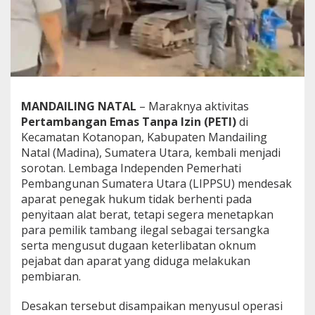
n
g
E
m
a
s
I
l
MANDAILING NATAL
– Maraknya aktivitas
e
Pertambangan Emas Tanpa Izin (PETI)
di
g
a
Kecamatan Kotanopan, Kabupaten Mandailing
l
Natal (Madina), Sumatera Utara, kembali menjadi
M
sorotan. Lembaga Independen Pemerhati
a
Pembangunan Sumatera Utara (LIPPSU) mendesak
d
aparat penegak hukum tidak berhenti pada
i
n
penyitaan alat berat, tetapi segera menetapkan
a
para pemilik tambang ilegal sebagai tersangka
D
serta mengusut dugaan keterlibatan oknum
i
pejabat dan aparat yang diduga melakukan
p
i
pembiaran.
d
a
Desakan tersebut disampaikan menyusul operasi
n