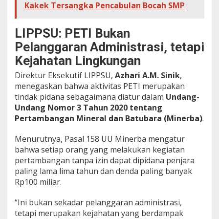
Kakek Tersangka Pencabulan Bocah SMP
m
P
e
LIPPSU: PETI Bukan
j
a
Pelanggaran Administrasi, tetapi
b
Kejahatan Lingkungan
a
t
Direktur Eksekutif LIPPSU,
Azhari A.M. Sinik
,
menegaskan bahwa aktivitas PETI merupakan
tindak pidana sebagaimana diatur dalam
Undang-
Undang Nomor 3 Tahun 2020 tentang
Pertambangan Mineral dan Batubara (Minerba)
.
Menurutnya, Pasal 158 UU Minerba mengatur
bahwa setiap orang yang melakukan kegiatan
pertambangan tanpa izin dapat dipidana penjara
paling lama lima tahun dan denda paling banyak
Rp100 miliar.
“Ini bukan sekadar pelanggaran administrasi,
tetapi merupakan kejahatan yang berdampak