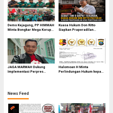
Demo Kejagung, PP HIMMAH
Kuasa Hukum Don Ritto
Minta Bongkar Mega Korupsi
Siapkan Praperadilan
PLTU Batu Bara PT PLN Rp 5
Penyitaan Aset dalam Kasus
Triliun
Febrie Adriansyah
JAGA MARWAH Dukung
Halomoan H Minta
Implementasi Perpres
Perlindungan Hukum kepada
111/2025, Dorong Penegakan
Kapolda Sumut dan Sejumlah
Disiplin di Lingkungan TNI
Institusi Negara
dan Polri
News Feed