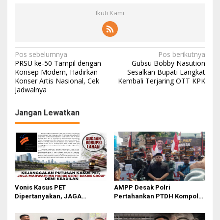
Ikuti Kami
N
Pos sebelumnya
Pos berikutnya
PRSU ke-50 Tampil dengan
Gubsu Bobby Nasution
a
Konsep Modern, Hadirkan
Sesalkan Bupati Langkat
Konser Artis Nasional, Cek
Kembali Terjaring OTT KPK
v
Jadwalnya
i
g
Jangan Lewatkan
a
s
i
p
o
Vonis Kasus PET
AMPP Desak Polri
s
Dipertanyakan, JAGA
Pertahankan PTDH Kompol
MARWAH Minta MA Usut
DK dan Tolak Upaya Banding
Peran Bakrie Group