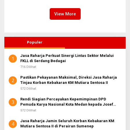
Disiplin di Lingkungan TNI
Institusi Negara
dan Polri
View More
Populer
Jasa Raharja Perkuat Sinergi Lintas Sektor Melalui
1
FKLL di Serdang Bedagai
716 Dilihat
Pastikan Pekayanan Maksimal, Direksi Jasa Raharja
2
Tinjau Korban Kebakaran KM Mutiara Sentosa II
572 Dilihat
Rendi Siagian Percayakan Kepemimpinan DPD
3
Pemuda Karya Nasional Kota Medan kepada Josef
Sembiring
572 Dilihat
Jasa Raharja Jamin Seluruh Korban Kebakaran KM
4
Mutiara Sentosa II di Perairan Sumenep