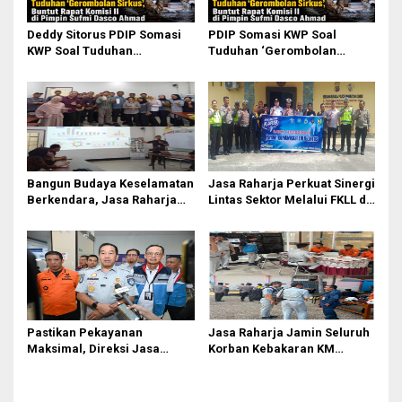
o
Deddy Sitorus PDIP Somasi
PDIP Somasi KWP Soal
s
KWP Soal Tuduhan
Tuduhan ‘Gerombolan
‘Gerombolan Sirkus’, Buntut
Sirkus’, Buntut Rapat Komisi
Rapat Komisi II Dipimpin
II Dipimpin Sufmi Dasco
Sufmi Dasco Ahmad
Ahmad
Bangun Budaya Keselamatan
Jasa Raharja Perkuat Sinergi
Berkendara, Jasa Raharja
Lintas Sektor Melalui FKLL di
Gelar Safety Campaign di PT
Serdang Bedagai
Pasifik Medan Industri
Pastikan Pekayanan
Jasa Raharja Jamin Seluruh
Maksimal, Direksi Jasa
Korban Kebakaran KM
Raharja Tinjau Korban
Mutiara Sentosa II di
Kebakaran KM Mutiara
Perairan Sumenep
Sentosa II