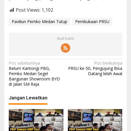
Post Views:
1,102
Paviliun Pemko Medan Tutup
Pembukaan PRSU
Ikuti Kami
N
Pos sebelumnya
Pos berikutnya
Belum Kantongi PBG,
PRSU ke-50, Pengujung Bisa
a
Pemko Medan Segel
Datang lebih Awal
Bangunan Showroom BYD
v
di Jalan SM Raja
i
g
Jangan Lewatkan
a
s
i
p