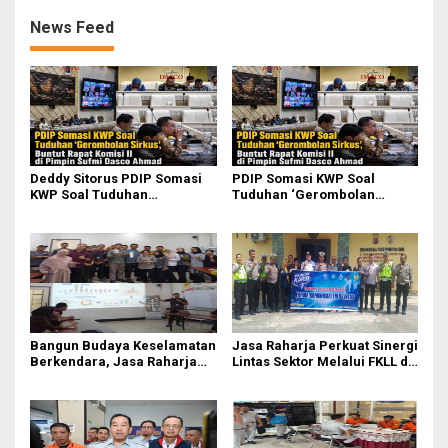
News Feed
Deddy Sitorus PDIP Somasi
PDIP Somasi KWP Soal
KWP Soal Tuduhan
Tuduhan ‘Gerombolan
‘Gerombolan Sirkus’, Buntut
Sirkus’, Buntut Rapat Komisi
Rapat Komisi II Dipimpin
II Dipimpin Sufmi Dasco
Sufmi Dasco Ahmad
Ahmad
Bangun Budaya Keselamatan
Jasa Raharja Perkuat Sinergi
Berkendara, Jasa Raharja
Lintas Sektor Melalui FKLL di
Gelar Safety Campaign di PT
Serdang Bedagai
Pasifik Medan Industri