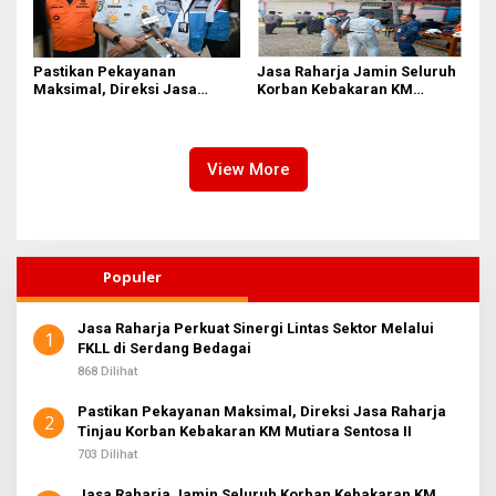
Pastikan Pekayanan
Jasa Raharja Jamin Seluruh
Maksimal, Direksi Jasa
Korban Kebakaran KM
Raharja Tinjau Korban
Mutiara Sentosa II di
Kebakaran KM Mutiara
Perairan Sumenep
Sentosa II
View More
Populer
Jasa Raharja Perkuat Sinergi Lintas Sektor Melalui
1
FKLL di Serdang Bedagai
868 Dilihat
Pastikan Pekayanan Maksimal, Direksi Jasa Raharja
2
Tinjau Korban Kebakaran KM Mutiara Sentosa II
703 Dilihat
Jasa Raharja Jamin Seluruh Korban Kebakaran KM