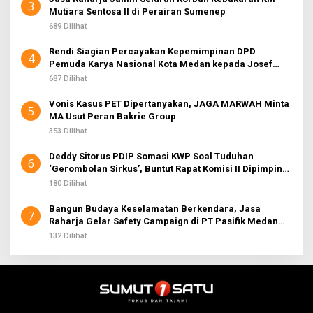
3
Mutiara Sentosa II di Perairan Sumenep
689 Dilihat
Rendi Siagian Percayakan Kepemimpinan DPD
4
Pemuda Karya Nasional Kota Medan kepada Josef
Sembiring
687 Dilihat
Vonis Kasus PET Dipertanyakan, JAGA MARWAH Minta
5
MA Usut Peran Bakrie Group
353 Dilihat
Deddy Sitorus PDIP Somasi KWP Soal Tuduhan
6
‘Gerombolan Sirkus’, Buntut Rapat Komisi II Dipimpin
Sufmi Dasco Ahmad
180 Dilihat
Bangun Budaya Keselamatan Berkendara, Jasa
7
Raharja Gelar Safety Campaign di PT Pasifik Medan
Industri
132 Dilihat