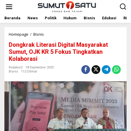
L
e
w
a
Beranda
News
Politik
Hukum
Bisnis
Edukasi
Rile
t
i
k
Homepage
/
Bisnis
D
e
o
Dongkrak Literasi Digital Masyarakat
k
n
o
g
Sumut, OJK KR 5 Fokus Tingkatkan
n
k
Kolaborasi
t
r
e
a
Redaksi2
18 September 2023
n
k
Bisnis
112 Dilihat
L
i
t
e
r
a
s
i
D
i
g