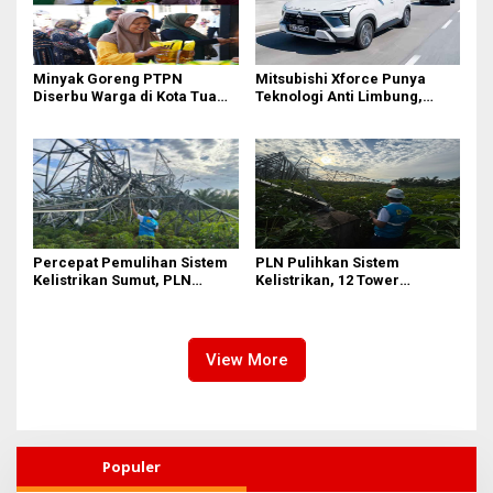
Minyak Goreng PTPN
Mitsubishi Xforce Punya
Diserbu Warga di Kota Tua
Teknologi Anti Limbung,
Surabaya
Begini Cara Kerjanya
Percepat Pemulihan Sistem
PLN Pulihkan Sistem
Kelistrikan Sumut, PLN
Kelistrikan, 12 Tower
Datangkan Empat Tower
Transmisi Rusak Akibat
Emergency dan Personel
Cuaca Ekstrem di Sumut
Lintas Wilayah
View More
Populer