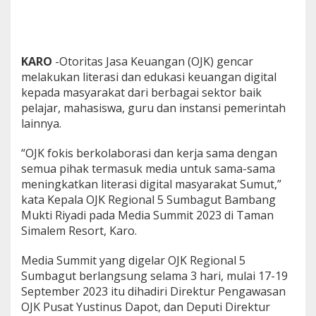
5
F
o
k
u
KARO
-Otoritas Jasa Keuangan (OJK) gencar
s
melakukan literasi dan edukasi keuangan digital
T
kepada masyarakat dari berbagai sektor baik
i
pelajar, mahasiswa, guru dan instansi pemerintah
n
lainnya.
g
k
a
“OJK fokis berkolaborasi dan kerja sama dengan
t
semua pihak termasuk media untuk sama-sama
k
meningkatkan literasi digital masyarakat Sumut,”
a
kata Kepala OJK Regional 5 Sumbagut Bambang
n
K
Mukti Riyadi pada Media Summit 2023 di Taman
o
Simalem Resort, Karo.
l
a
Media Summit yang digelar OJK Regional 5
b
Sumbagut berlangsung selama 3 hari, mulai 17-19
o
r
September 2023 itu dihadiri Direktur Pengawasan
a
OJK Pusat Yustinus Dapot, dan Deputi Direktur
s