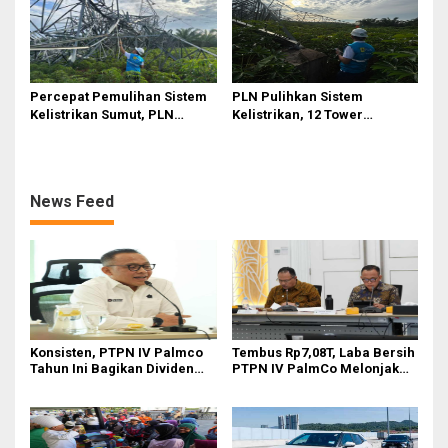
Percepat Pemulihan Sistem
PLN Pulihkan Sistem
Kelistrikan Sumut, PLN
Kelistrikan, 12 Tower
Datangkan Empat Tower
Transmisi Rusak Akibat
Emergency dan Personel
Cuaca Ekstrem di Sumut
Lintas Wilayah
News Feed
Konsisten, PTPN IV Palmco
Tembus Rp7,08T, Laba Bersih
Tahun Ini Bagikan Dividen
PTPN IV PalmCo Melonjak
Rp2,83 Triliun
90,3 Persen pada 2025,
Ditopang Produksi dan
Efisiensi