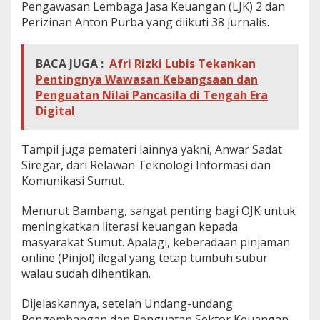
Pengawasan Lembaga Jasa Keuangan (LJK) 2 dan
i
Perizinan Anton Purba yang diikuti 38 jurnalis.
BACA JUGA :
Afri Rizki Lubis Tekankan
Pentingnya Wawasan Kebangsaan dan
Penguatan Nilai Pancasila di Tengah Era
Digital
Tampil juga pemateri lainnya yakni, Anwar Sadat
Siregar, dari Relawan Teknologi Informasi dan
Komunikasi Sumut.
Menurut Bambang, sangat penting bagi OJK untuk
meningkatkan literasi keuangan kepada
masyarakat Sumut. Apalagi, keberadaan pinjaman
online (Pinjol) ilegal yang tetap tumbuh subur
walau sudah dihentikan.
Dijelaskannya, setelah Undang-undang
Pengembangan dan Penguatan Sektor Keuangan