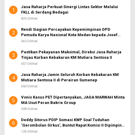
Jasa Raharja Perkuat Sinergi Lintas Sektor Melalui
1
FKLL di Serdang Bedagai
825 Dilihat
Rendi Siagian Percayakan Kepemimpinan DPD
2
Pemuda Karya Nasional Kota Medan kepada Josef
Sembiring
662 Dilihat
Pastikan Pekayanan Maksimal, Direksi Jasa Raharja
3
Tinjau Korban Kebakaran KM Mutiara Sentosa II
657 Dilihat
Jasa Raharja Jamin Seluruh Korban Kebakaran KM
4
Mutiara Sentosa II di Perairan Sumenep
650 Dilihat
Vonis Kasus PET Dipertanyakan, JAGA MARWAH Minta
5
MA Usut Peran Bakrie Group
308 Dilihat
Deddy Sitorus PDIP Somasi KWP Soal Tuduhan
6
‘Gerombolan Sirkus’, Buntut Rapat Komisi II Dipimpin
Sufmi Dasco Ahmad
126 Dilihat