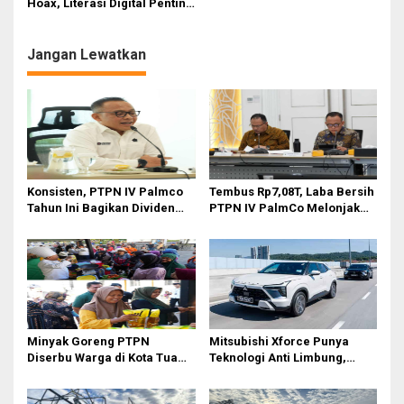
p
Hoax, Literasi Digital Penting
Hadapi Pemilu
o
s
Jangan Lewatkan
Konsisten, PTPN IV Palmco
Tembus Rp7,08T, Laba Bersih
Tahun Ini Bagikan Dividen
PTPN IV PalmCo Melonjak
Rp2,83 Triliun
90,3 Persen pada 2025,
Ditopang Produksi dan
Efisiensi
Minyak Goreng PTPN
Mitsubishi Xforce Punya
Diserbu Warga di Kota Tua
Teknologi Anti Limbung,
Surabaya
Begini Cara Kerjanya