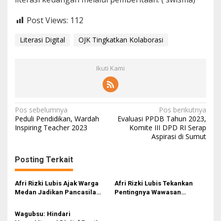
Post Views:
112
Literasi Digital
OJK Tingkatkan Kolaborasi
Ikuti Kami
N
Pos sebelumnya
Pos berikutnya
Peduli Pendidikan, Wardah
Evaluasi PPDB Tahun 2023,
a
Inspiring Teacher 2023
Komite III DPD RI Serap
Aspirasi di Sumut
v
i
Posting Terkait
g
a
Afri Rizki Lubis Ajak Warga
Afri Rizki Lubis Tekankan
s
Medan Jadikan Pancasila
Pentingnya Wawasan
Benteng Hadapi Hoaks dan
Kebangsaan dan Penguatan
i
Perpecahan di Era Digital
Nilai Pancasila di Tengah Era
Wagubsu: Hindari
Digital