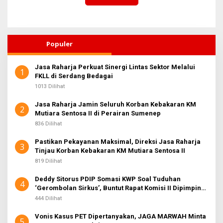
Populer
Jasa Raharja Perkuat Sinergi Lintas Sektor Melalui
1
FKLL di Serdang Bedagai
1013 Dilihat
Jasa Raharja Jamin Seluruh Korban Kebakaran KM
2
Mutiara Sentosa II di Perairan Sumenep
836 Dilihat
Pastikan Pekayanan Maksimal, Direksi Jasa Raharja
3
Tinjau Korban Kebakaran KM Mutiara Sentosa II
819 Dilihat
Deddy Sitorus PDIP Somasi KWP Soal Tuduhan
4
‘Gerombolan Sirkus’, Buntut Rapat Komisi II Dipimpin
Sufmi Dasco Ahmad
444 Dilihat
Vonis Kasus PET Dipertanyakan, JAGA MARWAH Minta
5