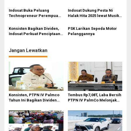
Fondasi Bisnis
Ekosistem Ekonomi Sumatra
o
Barat
Indosat Buka Peluang
Indosat Dukung Pesta Ni
s
Technopreneur Perempuan
Halak Hita 2025 lewat Musik
di Nias lewat SheHacks 2025
dan Budaya
Konsisten Bagikan Dividen,
PSK Larikan Sepeda Motor
Indosat Perkuat Penciptaan
Pelanggannya
Nilai Jangka Panjang
Jangan Lewatkan
Konsisten, PTPN IV Palmco
Tembus Rp7,08T, Laba Bersih
Tahun Ini Bagikan Dividen
PTPN IV PalmCo Melonjak
Rp2,83 Triliun
90,3 Persen pada 2025,
Ditopang Produksi dan
Efisiensi