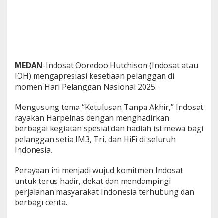
u
k
P
e
l
a
n
MEDAN
-Indosat Ooredoo Hutchison (Indosat atau
g
IOH) mengapresiasi kesetiaan pelanggan di
g
a
momen Hari Pelanggan Nasional 2025.
n
Mengusung tema “Ketulusan Tanpa Akhir,” Indosat
rayakan Harpelnas dengan menghadirkan
berbagai kegiatan spesial dan hadiah istimewa bagi
pelanggan setia IM3, Tri, dan HiFi di seluruh
Indonesia.
Perayaan ini menjadi wujud komitmen Indosat
untuk terus hadir, dekat dan mendampingi
perjalanan masyarakat Indonesia terhubung dan
berbagi cerita.