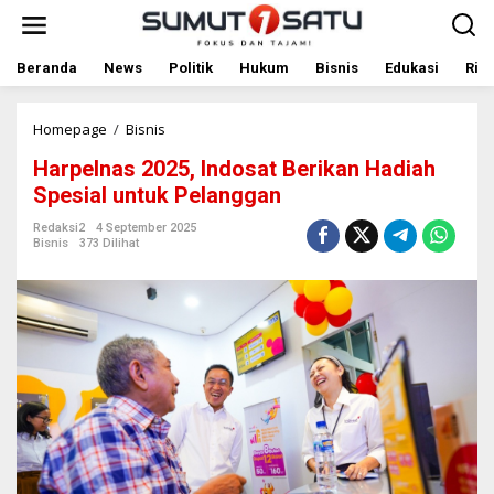
L
e
w
a
Beranda
News
Politik
Hukum
Bisnis
Edukasi
Rile
t
i
k
Homepage
/
Bisnis
H
e
a
Harpelnas 2025, Indosat Berikan Hadiah
k
r
o
p
Spesial untuk Pelanggan
n
e
t
l
Redaksi2
4 September 2025
Bisnis
373 Dilihat
e
n
n
a
s
2
0
2
5
,
I
n
d
o
s