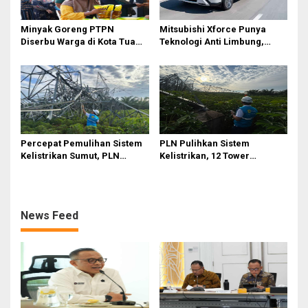
Minyak Goreng PTPN
Mitsubishi Xforce Punya
Diserbu Warga di Kota Tua
Teknologi Anti Limbung,
Surabaya
Begini Cara Kerjanya
Percepat Pemulihan Sistem
PLN Pulihkan Sistem
Kelistrikan Sumut, PLN
Kelistrikan, 12 Tower
Datangkan Empat Tower
Transmisi Rusak Akibat
Emergency dan Personel
Cuaca Ekstrem di Sumut
Lintas Wilayah
News Feed