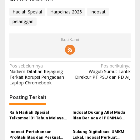
Hadiah Spesial
Harpelnas 2025
Indosat
pelanggan
Ikuti Kami
N
Pos sebelumnya
Pos berikutnya
Nadiem Ditahan Kejagung
Wagub Sumut Lantik
a
Terkait Korupsi Pengadaan
Direktur PT PSU dan PD AIJ
Laptop Chromebook
v
i
Posting Terkait
g
a
Raih Hadiah Spesial
Indosat Dukung Atlet Muda
s
Telkomsel 31 Tahun Melayani
Riau Berlaga di POMNAS
Sepenuh Hati
2025
i
Indosat Pertahankan
Dukung Digitalisasi UMKM
p
Profitabilitas dan Perkuat
Lokal, Indosat Perkuat