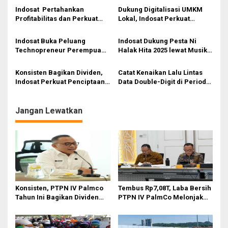
p
Indosat Pertahankan
Dukung Digitalisasi UMKM
Profitabilitas dan Perkuat
Lokal, Indosat Perkuat
o
Fondasi Bisnis
Ekosistem Ekonomi Sumatra
s
Barat
Indosat Buka Peluang
Indosat Dukung Pesta Ni
Technopreneur Perempuan
Halak Hita 2025 lewat Musik
di Nias lewat SheHacks 2025
dan Budaya
Konsisten Bagikan Dividen,
Catat Kenaikan Lalu Lintas
Indosat Perkuat Penciptaan
Data Double-Digit di Periode
Nilai Jangka Panjang
Tahun Baru, Indosat Jaga
Komitmen
Jangan Lewatkan
Konsisten, PTPN IV Palmco
Tembus Rp7,08T, Laba Bersih
Tahun Ini Bagikan Dividen
PTPN IV PalmCo Melonjak
Rp2,83 Triliun
90,3 Persen pada 2025,
Ditopang Produksi dan
Efisiensi