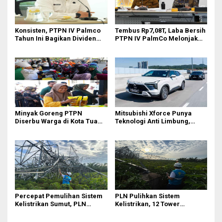
Konsisten, PTPN IV Palmco
Tembus Rp7,08T, Laba Bersih
Tahun Ini Bagikan Dividen
PTPN IV PalmCo Melonjak
Rp2,83 Triliun
90,3 Persen pada 2025,
Ditopang Produksi dan
Efisiensi
Minyak Goreng PTPN
Mitsubishi Xforce Punya
Diserbu Warga di Kota Tua
Teknologi Anti Limbung,
Surabaya
Begini Cara Kerjanya
Percepat Pemulihan Sistem
PLN Pulihkan Sistem
Kelistrikan Sumut, PLN
Kelistrikan, 12 Tower
Datangkan Empat Tower
Transmisi Rusak Akibat
Emergency dan Personel
Cuaca Ekstrem di Sumut