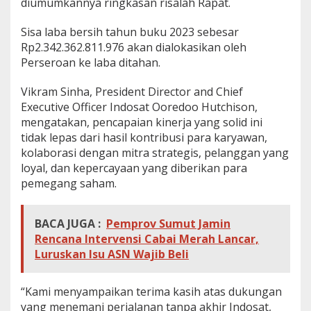
diumumkannya ringkasan risalah Rapat.
e
c
Sisa laba bersih tahun buku 2023 sebesar
h
Rp2.342.362.811.976 akan dialokasikan oleh
C
o
Perseroan ke laba ditahan.
Vikram Sinha, President Director and Chief
Executive Officer Indosat Ooredoo Hutchison,
mengatakan, pencapaian kinerja yang solid ini
tidak lepas dari hasil kontribusi para karyawan,
kolaborasi dengan mitra strategis, pelanggan yang
loyal, dan kepercayaan yang diberikan para
pemegang saham.
BACA JUGA :
Pemprov Sumut Jamin
Rencana Intervensi Cabai Merah Lancar,
Luruskan Isu ASN Wajib Beli
“Kami menyampaikan terima kasih atas dukungan
yang menemani perjalanan tanpa akhir Indosat,