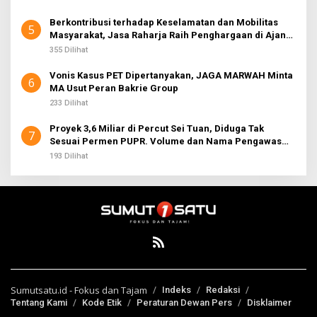
Berkontribusi terhadap Keselamatan dan Mobilitas
5
Masyarakat, Jasa Raharja Raih Penghargaan di Ajang
Transportasi Indonesia Awards 2026
355 Dilihat
Vonis Kasus PET Dipertanyakan, JAGA MARWAH Minta
6
MA Usut Peran Bakrie Group
233 Dilihat
Proyek 3,6 Miliar di Percut Sei Tuan, Diduga Tak
7
Sesuai Permen PUPR. Volume dan Nama Pengawas
Tidak Tercantum di Papan Informasi
193 Dilihat
Sumutsatu.id - Fokus dan Tajam
Indeks
Redaksi
Tentang Kami
Kode Etik
Peraturan Dewan Pers
Disklaimer