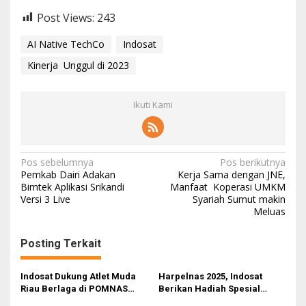
Post Views:
243
AI Native TechCo
Indosat
Kinerja Unggul di 2023
Ikuti Kami
N
Pos sebelumnya
Pos berikutnya
Pemkab Dairi Adakan
Kerja Sama dengan JNE,
a
Bimtek Aplikasi Srikandi
Manfaat Koperasi UMKM
Versi 3 Live
Syariah Sumut makin
v
Meluas
i
g
Posting Terkait
a
s
Indosat Dukung Atlet Muda
Harpelnas 2025, Indosat
Riau Berlaga di POMNAS
Berikan Hadiah Spesial
i
2025
untuk Pelanggan