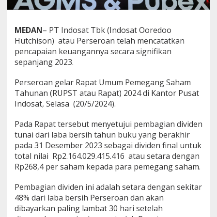
3
,
I
MEDAN
– PT Indosat Tbk (Indosat Ooredoo
n
Hutchison) atau Perseroan telah mencatatkan
d
o
pencapaian keuangannya secara signifikan
s
sepanjang 2023.
a
t
Perseroan gelar Rapat Umum Pemegang Saham
Tahunan (RUPST atau Rapat) 2024 di Kantor Pusat
M
e
Indosat, Selasa (20/5/2024).
n
u
Pada Rapat tersebut menyetujui pembagian dividen
j
tunai dari laba bersih tahun buku yang berakhir
u
pada 31 Desember 2023 sebagai dividen final untuk
A
I
total nilai Rp2.164.029.415.416 atau setara dengan
N
Rp268,4 per saham kepada para pemegang saham.
a
t
Pembagian dividen ini adalah setara dengan sekitar
i
48% dari laba bersih Perseroan dan akan
v
e
dibayarkan paling lambat 30 hari setelah
T