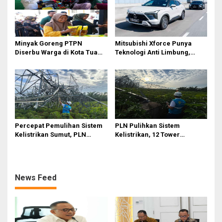
Minyak Goreng PTPN
Mitsubishi Xforce Punya
Diserbu Warga di Kota Tua
Teknologi Anti Limbung,
Surabaya
Begini Cara Kerjanya
Percepat Pemulihan Sistem
PLN Pulihkan Sistem
Kelistrikan Sumut, PLN
Kelistrikan, 12 Tower
Datangkan Empat Tower
Transmisi Rusak Akibat
Emergency dan Personel
Cuaca Ekstrem di Sumut
Lintas Wilayah
News Feed