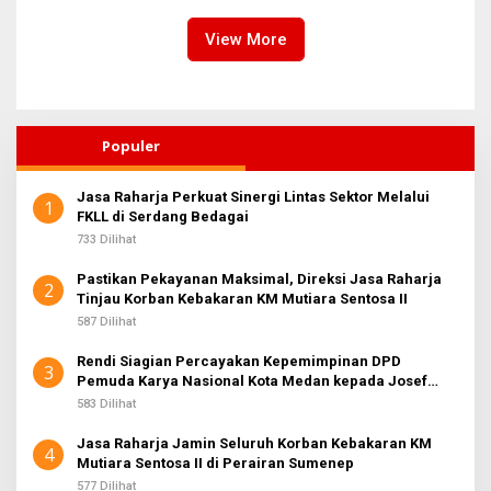
Lintas Wilayah
View More
Populer
Jasa Raharja Perkuat Sinergi Lintas Sektor Melalui
1
FKLL di Serdang Bedagai
733 Dilihat
Pastikan Pekayanan Maksimal, Direksi Jasa Raharja
2
Tinjau Korban Kebakaran KM Mutiara Sentosa II
587 Dilihat
Rendi Siagian Percayakan Kepemimpinan DPD
3
Pemuda Karya Nasional Kota Medan kepada Josef
Sembiring
583 Dilihat
Jasa Raharja Jamin Seluruh Korban Kebakaran KM
4
Mutiara Sentosa II di Perairan Sumenep
577 Dilihat