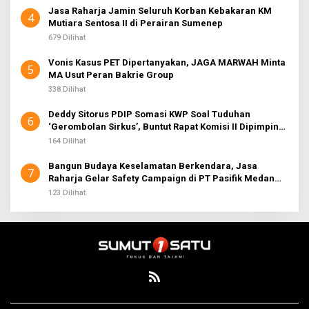
Jasa Raharja Jamin Seluruh Korban Kebakaran KM
4
Mutiara Sentosa II di Perairan Sumenep
679 Dilihat
Vonis Kasus PET Dipertanyakan, JAGA MARWAH Minta
5
MA Usut Peran Bakrie Group
338 Dilihat
Deddy Sitorus PDIP Somasi KWP Soal Tuduhan
6
‘Gerombolan Sirkus’, Buntut Rapat Komisi II Dipimpin
Sufmi Dasco Ahmad
164 Dilihat
Bangun Budaya Keselamatan Berkendara, Jasa
7
Raharja Gelar Safety Campaign di PT Pasifik Medan
Industri
123 Dilihat