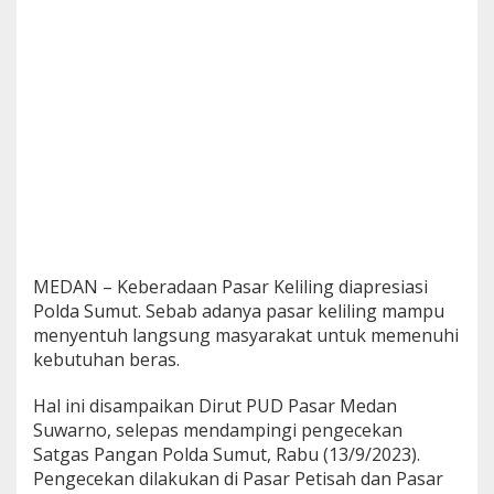
a
m
p
u
J
a
g
a
K
e
t
e
r
s
MEDAN – Keberadaan Pasar Keliling diapresiasi
e
Polda Sumut. Sebab adanya pasar keliling mampu
d
i
menyentuh langsung masyarakat untuk memenuhi
a
kebutuhan beras.
a
n
Hal ini disampaikan Dirut PUD Pasar Medan
B
Suwarno, selepas mendampingi pengecekan
e
r
Satgas Pangan Polda Sumut, Rabu (13/9/2023).
a
Pengecekan dilakukan di Pasar Petisah dan Pasar
s