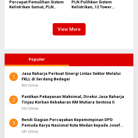
Percepat Pemulihan Sistem
PLN Pulihkan Sistem
Kelistrikan Sumut, PLN
Kelistrikan, 12 Tower
Datangkan Empat Tower
Transmisi Rusak Akibat
Emergency dan Personel
Cuaca Ekstrem di Sumut
Lintas Wilayah
View More
Populer
Jasa Raharja Perkuat Sinergi Lintas Sektor Melalui
1
FKLL di Serdang Bedagai
853 Dilihat
Pastikan Pekayanan Maksimal, Direksi Jasa Raharja
2
Tinjau Korban Kebakaran KM Mutiara Sentosa II
692 Dilihat
Rendi Siagian Percayakan Kepemimpinan DPD
3
Pemuda Karya Nasional Kota Medan kepada Josef
Sembiring
681 Dilihat