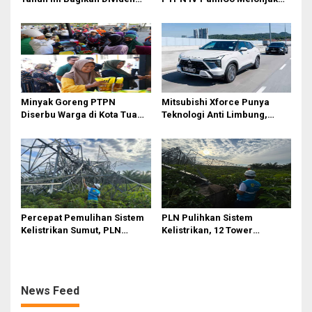
Rp2,83 Triliun
90,3 Persen pada 2025,
Ditopang Produksi dan
Efisiensi
Minyak Goreng PTPN
Mitsubishi Xforce Punya
Diserbu Warga di Kota Tua
Teknologi Anti Limbung,
Surabaya
Begini Cara Kerjanya
Percepat Pemulihan Sistem
PLN Pulihkan Sistem
Kelistrikan Sumut, PLN
Kelistrikan, 12 Tower
Datangkan Empat Tower
Transmisi Rusak Akibat
Emergency dan Personel
Cuaca Ekstrem di Sumut
Lintas Wilayah
News Feed