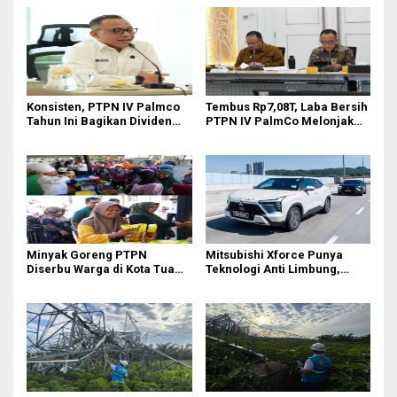
Konsisten, PTPN IV Palmco
Tembus Rp7,08T, Laba Bersih
Tahun Ini Bagikan Dividen
PTPN IV PalmCo Melonjak
Rp2,83 Triliun
90,3 Persen pada 2025,
Ditopang Produksi dan
Efisiensi
Minyak Goreng PTPN
Mitsubishi Xforce Punya
Diserbu Warga di Kota Tua
Teknologi Anti Limbung,
Surabaya
Begini Cara Kerjanya