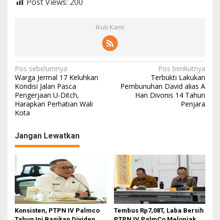
Post Views:
200
Ikuti Kami
N
Pos sebelumnya
Pos berikutnya
Warga Jermal 17 Keluhkan
Terbukti Lakukan
a
Kondisi Jalan Pasca
Pembunuhan David alias A
Pengerjaan U-Ditch,
Han Divonis 14 Tahun
v
Harapkan Perhatian Wali
Penjara
i
Kota
g
Jangan Lewatkan
a
s
i
p
o
s
Konsisten, PTPN IV Palmco
Tembus Rp7,08T, Laba Bersih
Tahun Ini Bagikan Dividen
PTPN IV PalmCo Melonjak