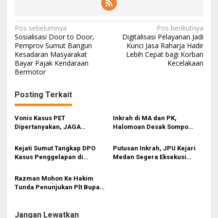
N
Pos sebelumnya
Pos berikutnya
Sosialisasi Door to Door,
Digitalisasi Pelayanan Jadi
a
Pemprov Sumut Bangun
Kunci Jasa Raharja Hadir
Kesadaran Masyarakat
Lebih Cepat bagi Korban
v
Bayar Pajak Kendaraan
Kecelakaan
i
Bermotor
g
Posting Terkait
a
s
Vonis Kasus PET
Inkrah di MA dan PK,
i
Dipertanyakan, JAGA
Halomoan Desak Sompo
MARWAH Minta MA Usut
Tuntaskan Klaim Asuransi
p
Peran Bakrie Group
Tertunda 8 Tahun
Kejati Sumut Tangkap DPO
Putusan Inkrah, JPU Kejari
o
Kasus Penggelapan di
Medan Segera Eksekusi
s
Tanjung Balai, Langsung
Terdakwa Frida Mona
Dieksekusi ke Lapas
Simarmata
Razman Mohon Ke Hakim
Tunda Penunjukan Plt Bupati
Palas
Jangan Lewatkan