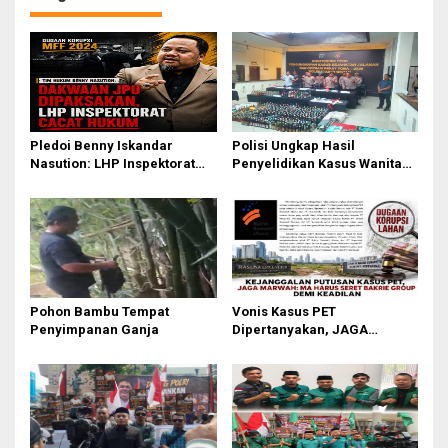
Pledoi Benny Iskandar
Polisi Ungkap Hasil
Nasution: LHP Inspektorat
Penyelidikan Kasus Wanita
Cacat Hukum, Audit BPK
Tewas Diduga Bunuh Diri di
Nihil Temuan
Komplek Bumi Asri Medan
Pohon Bambu Tempat
Vonis Kasus PET
Penyimpanan Ganja
Dipertanyakan, JAGA
MARWAH Minta MA Usut
Peran Bakrie Group