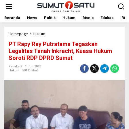
L
e
w
a
Beranda
News
Politik
Hukum
Bisnis
Edukasi
Rile
t
i
k
Homepage
/
Hukum
P
e
T
PT Rapy Ray Putratama Tegaskan
k
R
o
a
Legalitas Tanah Inkracht, Kuasa Hukum
n
p
Soroti RDP DPRD Sumut
t
y
e
R
Redaksi2
1 Juli 2026
n
a
Hukum
501 Dilihat
y
P
u
t
r
a
t
a
m
a
T