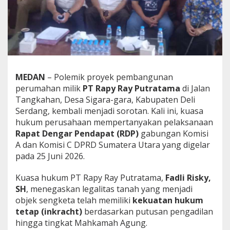
e
g
a
s
k
a
n
L
MEDAN
– Polemik proyek pembangunan
e
perumahan milik
PT Rapy Ray Putratama
di Jalan
g
a
Tangkahan, Desa Sigara-gara, Kabupaten Deli
l
Serdang, kembali menjadi sorotan. Kali ini, kuasa
i
hukum perusahaan mempertanyakan pelaksanaan
t
Rapat Dengar Pendapat (RDP)
gabungan Komisi
a
A dan Komisi C DPRD Sumatera Utara yang digelar
s
T
pada 25 Juni 2026.
a
n
Kuasa hukum PT Rapy Ray Putratama,
Fadli Risky,
a
SH
, menegaskan legalitas tanah yang menjadi
h
objek sengketa telah memiliki
kekuatan hukum
I
n
tetap (inkracht)
berdasarkan putusan pengadilan
k
hingga tingkat Mahkamah Agung.
r