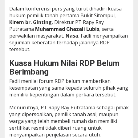
a
Dalam konferensi pers yang turut dihadiri kuasa
c
hukum pemilik tanah pertama Bukit Sitompul,
h
t
Kirem br. Ginting
, Direktur PT Rapy Ray
,
Putratama
Muhammad Ghazali Lubis
, serta
K
perwakilan masyarakat,
Nasa
, Fadli menyampaikan
u
sejumlah keberatan terhadap jalannya RDP
a
s
tersebut.
a
H
Kuasa Hukum Nilai RDP Belum
u
Berimbang
k
u
Fadli menilai forum RDP belum memberikan
m
S
kesempatan yang sama kepada seluruh pihak yang
o
memiliki kepentingan dalam perkara tersebut.
r
o
Menurutnya, PT Rapy Ray Putratama sebagai pihak
t
yang dipersoalkan, pemilik tanah asal, maupun
i
R
warga yang telah membeli rumah dan memiliki
D
sertifikat resmi tidak diberi ruang untuk
P
menyampaikan penjelasan secara utuh.
D