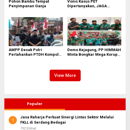
Pohon Bambu Tempat
Vonis Kasus PET
Penyimpanan Ganja
Dipertanyakan, JAGA
MARWAH Minta MA Usut
Peran Bakrie Group
AMPP Desak Polri
Demo Kejagung, PP HIMMAH
Pertahankan PTDH Kompol
Minta Bongkar Mega Korupsi
DK dan Tolak Upaya Banding
PLTU Batu Bara PT PLN Rp 5
Triliun
View More
Populer
Jasa Raharja Perkuat Sinergi Lintas Sektor Melalui
1
FKLL di Serdang Bedagai
792 Dilihat