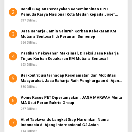
Rendi Siagian Percayakan Kepemimpinan DPD
2
Pemuda Karya Nasional Kota Medan kepada Josef
Sembiring
637 Dilihat
Jasa Raharja Jamin Seluruh Korban Kebakaran KM
3
Mutiara Sentosa II di Perairan Sumenep
626 Dilihat
Pastikan Pekayanan Maksimal, Direksi Jasa Raharja
4
Tinjau Korban Kebakaran KM Mutiara Sentosa II
623 Dilihat
Berkontribusi terhadap Keselamatan dan Mobilitas
5
Masyarakat, Jasa Raharja Raih Penghargaan di Ajang
Transportasi Indonesia Awards 2026
380 Dilihat
Vonis Kasus PET Dipertanyakan, JAGA MARWAH Minta
6
MA Usut Peran Bakrie Group
287 Dilihat
Atlet Taekwondo Langkat Siap Harumkan Nama
7
Indonesia di Ajang Internasional G2 Asian
113 Dilihat