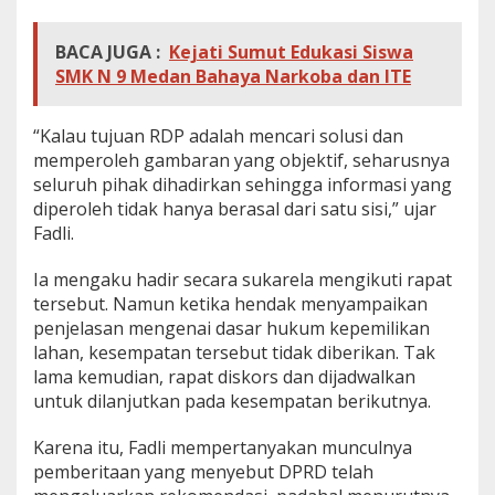
P
R
BACA JUGA :
Kejati Sumut Edukasi Siswa
D
SMK N 9 Medan Bahaya Narkoba dan ITE
S
u
m
“Kalau tujuan RDP adalah mencari solusi dan
u
t
memperoleh gambaran yang objektif, seharusnya
seluruh pihak dihadirkan sehingga informasi yang
diperoleh tidak hanya berasal dari satu sisi,” ujar
Fadli.
Ia mengaku hadir secara sukarela mengikuti rapat
tersebut. Namun ketika hendak menyampaikan
penjelasan mengenai dasar hukum kepemilikan
lahan, kesempatan tersebut tidak diberikan. Tak
lama kemudian, rapat diskors dan dijadwalkan
untuk dilanjutkan pada kesempatan berikutnya.
Karena itu, Fadli mempertanyakan munculnya
pemberitaan yang menyebut DPRD telah