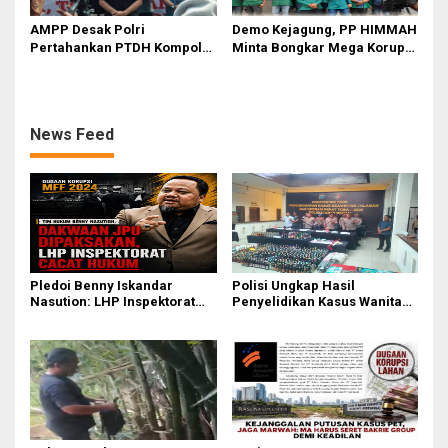
AMPP Desak Polri
Demo Kejagung, PP HIMMAH
Pertahankan PTDH Kompol
Minta Bongkar Mega Korupsi
DK dan Tolak Upaya Banding
PLTU Batu Bara PT PLN Rp 5
Triliun
News Feed
Pledoi Benny Iskandar
Polisi Ungkap Hasil
Nasution: LHP Inspektorat
Penyelidikan Kasus Wanita
Cacat Hukum, Audit BPK
Tewas Diduga Bunuh Diri di
Nihil Temuan
Komplek Bumi Asri Medan