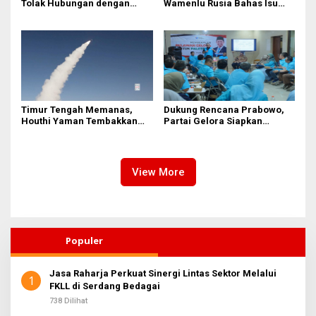
Tolak Hubungan dengan
Wamenlu Rusia Bahas Isu
Israel
Palestina dan Dunia Islam
Timur Tengah Memanas,
Dukung Rencana Prabowo,
Houthi Yaman Tembakkan
Partai Gelora Siapkan
Rudal Hipersonik ke Israel
Relawan Gelora untuk
Palestina
View More
Populer
Jasa Raharja Perkuat Sinergi Lintas Sektor Melalui
1
FKLL di Serdang Bedagai
738 Dilihat