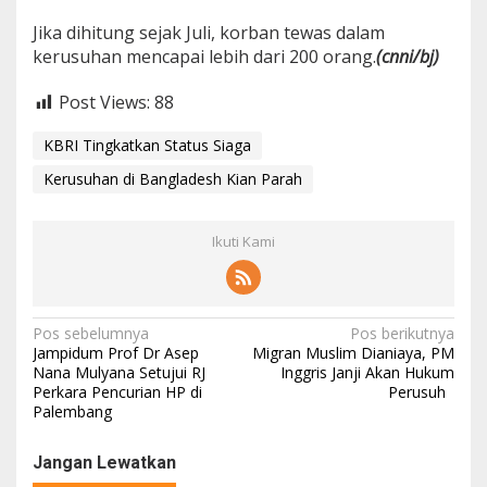
Jika dihitung sejak Juli, korban tewas dalam
kerusuhan mencapai lebih dari 200 orang.
(cnni/bj)
Post Views:
88
KBRI Tingkatkan Status Siaga
Kerusuhan di Bangladesh Kian Parah
Ikuti Kami
N
Pos sebelumnya
Pos berikutnya
Jampidum Prof Dr Asep
Migran Muslim Dianiaya, PM
a
Nana Mulyana Setujui RJ
Inggris Janji Akan Hukum
Perkara Pencurian HP di
Perusuh
v
Palembang
i
g
Jangan Lewatkan