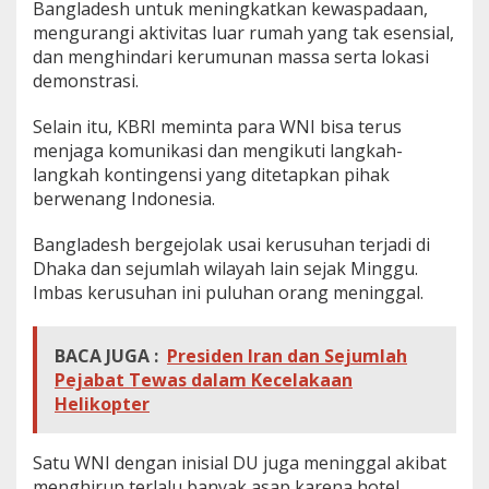
Bangladesh untuk meningkatkan kewaspadaan,
n
mengurangi aktivitas luar rumah yang tak esensial,
S
t
dan menghindari kerumunan massa serta lokasi
a
demonstrasi.
t
u
Selain itu, KBRI meminta para WNI bisa terus
s
menjaga komunikasi dan mengikuti langkah-
S
i
langkah kontingensi yang ditetapkan pihak
a
berwenang Indonesia.
g
a
Bangladesh bergejolak usai kerusuhan terjadi di
Dhaka dan sejumlah wilayah lain sejak Minggu.
Imbas kerusuhan ini puluhan orang meninggal.
BACA JUGA :
Presiden Iran dan Sejumlah
Pejabat Tewas dalam Kecelakaan
Helikopter
Satu WNI dengan inisial DU juga meninggal akibat
menghirup terlalu banyak asap karena hotel