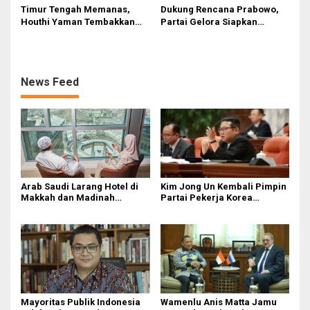
Timur Tengah Memanas,
Dukung Rencana Prabowo,
Houthi Yaman Tembakkan
Partai Gelora Siapkan
Rudal Hipersonik ke Israel
Relawan Gelora untuk
Palestina
News Feed
Arab Saudi Larang Hotel di
Kim Jong Un Kembali Pimpin
Makkah dan Madinah
Partai Pekerja Korea
Tampung Jemaah Haji Ilegal,
sebagai Sekretaris Jenderal
Pelanggar Terancam Denda
1 Juta Riyal
Mayoritas Publik Indonesia
Wamenlu Anis Matta Jamu