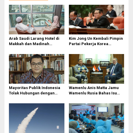
a
s
i
p
o
Arab Saudi Larang Hotel di
Kim Jong Un Kembali Pimpin
s
Makkah dan Madinah
Partai Pekerja Korea
Tampung Jemaah Haji Ilegal,
sebagai Sekretaris Jenderal
Pelanggar Terancam Denda
1 Juta Riyal
Mayoritas Publik Indonesia
Wamenlu Anis Matta Jamu
Tolak Hubungan dengan
Wamenlu Rusia Bahas Isu
Israel
Palestina dan Dunia Islam