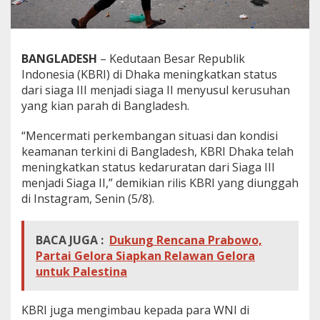
s
h
K
i
BANGLADESH
– Kedutaan Besar Republik
a
n
Indonesia (KBRI) di Dhaka meningkatkan status
P
dari siaga III menjadi siaga II menyusul kerusuhan
a
yang kian parah di Bangladesh.
r
a
“Mencermati perkembangan situasi dan kondisi
h
,
keamanan terkini di Bangladesh, KBRI Dhaka telah
K
meningkatkan status kedaruratan dari Siaga III
B
menjadi Siaga II,” demikian rilis KBRI yang diunggah
R
di Instagram, Senin (5/8).
I
T
i
BACA JUGA :
Dukung Rencana Prabowo,
n
g
Partai Gelora Siapkan Relawan Gelora
k
untuk Palestina
a
t
k
KBRI juga mengimbau kepada para WNI di
a