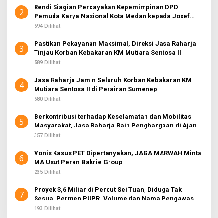
Rendi Siagian Percayakan Kepemimpinan DPD
2
Pemuda Karya Nasional Kota Medan kepada Josef
Sembiring
594 Dilihat
Pastikan Pekayanan Maksimal, Direksi Jasa Raharja
3
Tinjau Korban Kebakaran KM Mutiara Sentosa II
589 Dilihat
Jasa Raharja Jamin Seluruh Korban Kebakaran KM
4
Mutiara Sentosa II di Perairan Sumenep
580 Dilihat
Berkontribusi terhadap Keselamatan dan Mobilitas
5
Masyarakat, Jasa Raharja Raih Penghargaan di Ajang
Transportasi Indonesia Awards 2026
357 Dilihat
Vonis Kasus PET Dipertanyakan, JAGA MARWAH Minta
6
MA Usut Peran Bakrie Group
235 Dilihat
Proyek 3,6 Miliar di Percut Sei Tuan, Diduga Tak
7
Sesuai Permen PUPR. Volume dan Nama Pengawas
Tidak Tercantum di Papan Informasi
193 Dilihat