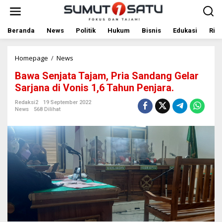
L
e
w
a
Beranda
News
Politik
Hukum
Bisnis
Edukasi
Rile
t
i
k
Homepage
/
News
B
e
a
Bawa Senjata Tajam, Pria Sandang Gelar
k
w
o
a
Sarjana di Vonis 1,6 Tahun Penjara.
n
S
t
e
Redaksi2
19 September 2022
News
568 Dilihat
e
n
n
j
a
t
a
T
a
j
a
m
,
P
r