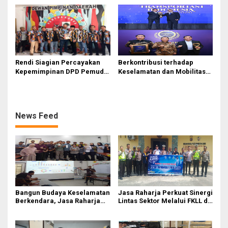
Kebakaran KM Mutiara
Perairan Sumenep
Sentosa II
Rendi Siagian Percayakan
Berkontribusi terhadap
Kepemimpinan DPD Pemuda
Keselamatan dan Mobilitas
Karya Nasional Kota Medan
Masyarakat, Jasa Raharja
kepada Josef Sembiring
Raih Penghargaan di Ajang
Transportasi Indonesia
Awards 2026
News Feed
Bangun Budaya Keselamatan
Jasa Raharja Perkuat Sinergi
Berkendara, Jasa Raharja
Lintas Sektor Melalui FKLL di
Gelar Safety Campaign di PT
Serdang Bedagai
Pasifik Medan Industri