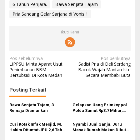
6 Tahun Penjara.
Bawa Senjata Tajam
Pria Sandang Gelar Sarjana di Vonis 1
Ikuti Kami
N
Pos sebelumnya
Pos berikutnya
LIPPSU Minta Aparat Usut
Sadis! Pria di Deli Serdang
a
Penimbunan BBM
Bacok Wajah Mantan Istri
Bersubsidi Di Kota Medan
Secara Membabi Buta
v
i
Posting Terkait
g
a
Bawa Senjata Tajam, 3
Gelapkan Uang Primkoppol
s
Remaja Diamankan
Polda Sumut Rp3,7 Miliar,
AKP Hafis Divonis 4,6 Tahun
i
Penjara
Curi Kotak Infak Mesjid, M.
Nyambi Jual Ganja, Juru
p
Hakim Dituntut JPU 2,6 Tahun
Masak Rumah Makan Dibui
Penjara
5,6 Tahun Penjara
o