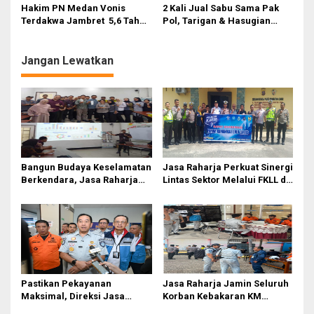
Hakim PN Medan Vonis
2 Kali Jual Sabu Sama Pak
s
Terdakwa Jambret 5,6 Tahun
Pol, Tarigan & Hasugian
Penjara
Kompak Dituntut 7,6 Tahun
Penjara
Jangan Lewatkan
Bangun Budaya Keselamatan
Jasa Raharja Perkuat Sinergi
Berkendara, Jasa Raharja
Lintas Sektor Melalui FKLL di
Gelar Safety Campaign di PT
Serdang Bedagai
Pasifik Medan Industri
Pastikan Pekayanan
Jasa Raharja Jamin Seluruh
Maksimal, Direksi Jasa
Korban Kebakaran KM
Raharja Tinjau Korban
Mutiara Sentosa II di