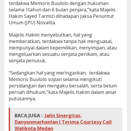
terdakwa Memoris Buulolo dengan hukuman
n
selama 1tahun dan 6 bulan penjara,”kata Majelis
i
s
Hakim
Sayed Tarmizi dihadapan Jaksa Penuntut
1
Umum (JPU) Novalita.
,
6
Majelis Hakim menyebutkan, hal yang
T
memberatkan, terdakwa tanpa hak menguasai,
a
h
mempunyai dalam kepemilikan, menyimpan, atau
u
mengeluarkan sesuatu senjata penikam, atau
n
senjata penusuk.
P
e
“Sedangkan hal yang meringankan, terdakwa
n
j
Memoris Buulolo sopan selama mengikuti
a
persidangan dan mengaku bersalah, serta belum
r
pernah dihukum,”kata Majelis Hakim dalam amar
a
putusannya.
.
BACA JUGA :
Jalin Sinergitas,
Danyonmarhanlan l Terima Courtesy Call
Walikota Medan