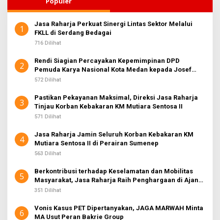
Populer
Jasa Raharja Perkuat Sinergi Lintas Sektor Melalui
1
FKLL di Serdang Bedagai
716 Dilihat
Rendi Siagian Percayakan Kepemimpinan DPD
2
Pemuda Karya Nasional Kota Medan kepada Josef
Sembiring
572 Dilihat
Pastikan Pekayanan Maksimal, Direksi Jasa Raharja
3
Tinjau Korban Kebakaran KM Mutiara Sentosa II
571 Dilihat
Jasa Raharja Jamin Seluruh Korban Kebakaran KM
4
Mutiara Sentosa II di Perairan Sumenep
563 Dilihat
Berkontribusi terhadap Keselamatan dan Mobilitas
5
Masyarakat, Jasa Raharja Raih Penghargaan di Ajang
Transportasi Indonesia Awards 2026
351 Dilihat
Vonis Kasus PET Dipertanyakan, JAGA MARWAH Minta
6
MA Usut Peran Bakrie Group