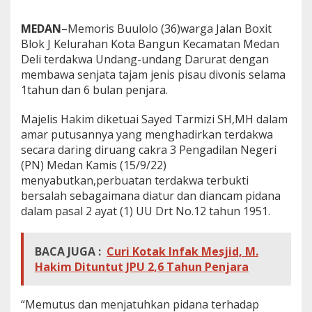
i
a
MEDAN
–
Memoris Buulolo (36)warga Jalan
Boxit
S
Blok J Kelurahan Kota Bangun Kecamatan Medan
a
Deli terdakwa Undang-undang Darurat dengan
n
d
membawa senjata tajam jenis pisau divonis selama
a
1tahun dan 6 bulan penjara.
n
g
Majelis Hakim diketuai Sayed Tarmizi SH,MH dalam
G
amar putusannya yang menghadirkan terdakwa
e
l
secara daring diruang cakra 3 Pengadilan Negeri
a
(PN) Medan Kamis (15/9/22)
r
menyabutkan,perbuatan terdakwa terbukti
S
bersalah sebagaimana diatur dan diancam pidana
a
r
dalam pasal 2 ayat (1) UU Drt No.12 tahun 1951.
j
a
n
BACA JUGA :
Curi Kotak Infak Mesjid, M.
a
Hakim Dituntut JPU 2,6 Tahun Penjara
d
i
V
“Memutus dan menjatuhkan pidana terhadap
o