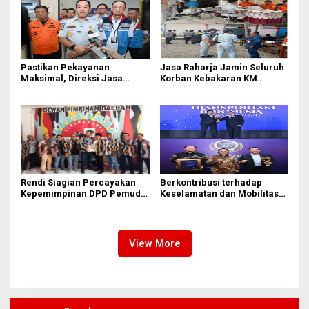
Pastikan Pekayanan
Jasa Raharja Jamin Seluruh
Maksimal, Direksi Jasa
Korban Kebakaran KM
Raharja Tinjau Korban
Mutiara Sentosa II di
Kebakaran KM Mutiara
Perairan Sumenep
Sentosa II
Rendi Siagian Percayakan
Berkontribusi terhadap
Kepemimpinan DPD Pemuda
Keselamatan dan Mobilitas
Karya Nasional Kota Medan
Masyarakat, Jasa Raharja
kepada Josef Sembiring
Raih Penghargaan di Ajang
Transportasi Indonesia
Awards 2026
View More