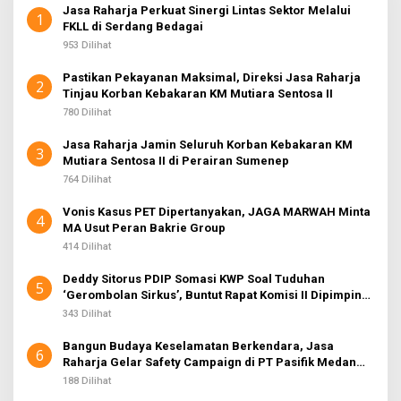
Jasa Raharja Perkuat Sinergi Lintas Sektor Melalui
1
FKLL di Serdang Bedagai
953 Dilihat
Pastikan Pekayanan Maksimal, Direksi Jasa Raharja
2
Tinjau Korban Kebakaran KM Mutiara Sentosa II
780 Dilihat
Jasa Raharja Jamin Seluruh Korban Kebakaran KM
3
Mutiara Sentosa II di Perairan Sumenep
764 Dilihat
Vonis Kasus PET Dipertanyakan, JAGA MARWAH Minta
4
MA Usut Peran Bakrie Group
414 Dilihat
Deddy Sitorus PDIP Somasi KWP Soal Tuduhan
5
‘Gerombolan Sirkus’, Buntut Rapat Komisi II Dipimpin
Sufmi Dasco Ahmad
343 Dilihat
Bangun Budaya Keselamatan Berkendara, Jasa
6
Raharja Gelar Safety Campaign di PT Pasifik Medan
Industri
188 Dilihat