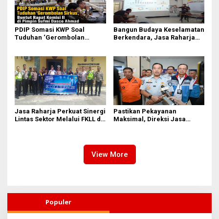
PDIP Somasi KWP Soal
Bangun Budaya Keselamatan
Tuduhan ‘Gerombolan
Berkendara, Jasa Raharja
Sirkus’, Buntut Rapat Komisi
Gelar Safety Campaign di PT
II Dipimpin Sufmi Dasco
Pasifik Medan Industri
Ahmad
Jasa Raharja Perkuat Sinergi
Pastikan Pekayanan
Lintas Sektor Melalui FKLL di
Maksimal, Direksi Jasa
Serdang Bedagai
Raharja Tinjau Korban
Kebakaran KM Mutiara
Sentosa II
View More
Populer