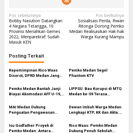
N
Pos sebelumnya
Pos berikutnya
Bobby Nasution Datangkan
Sosialisasi Perda, Ihwan
a
4 Negara Tetangga, 10
Ritonga Dorong Pemko
Provinsi Meriahkan Gemes
Medan Realisasikan Hak-hak
v
2022, Menparekraf: Sudah
Warga Kurang Mampu
i
Masuk KEN
g
Posting Terkait
a
s
Kepemimpinan Rico Waas
Pemko Medan Segel
i
Disorot, DPRD Medan Jangan
Phantom KTV
Ragu Gunakan Hak Interplasi
p
Pemko Medan Bantah Janji
LIPPSU: Bau Korupsi di MTQ
o
Biayai Akomodasi AFF U-19,
Medan ke-59 Terasa
s
Sekda Wiriya: Tanggung
Menyengat
Jawab PSSI
MAI Medan Dukung
Dewan Imbuh Warga Medan
Penguatan Pengawasan
Lengkapi KTP, KK dan Akta:
Lingkungan Selama Musim
Dokumen Penting untuk
Mudik
Semua Urusan
Isu Godfather Proyek di
Rico Waas: Pemko Medan
Pemko Medan: Antara
Dukung Penuh Sekolah