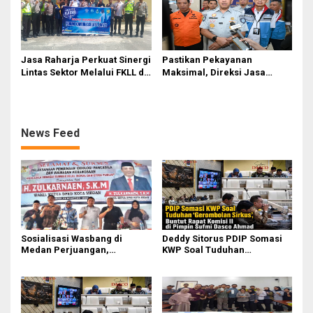
Jasa Raharja Perkuat Sinergi
Pastikan Pekayanan
Lintas Sektor Melalui FKLL di
Maksimal, Direksi Jasa
Serdang Bedagai
Raharja Tinjau Korban
Kebakaran KM Mutiara
Sentosa II
News Feed
Sosialisasi Wasbang di
Deddy Sitorus PDIP Somasi
Medan Perjuangan,
KWP Soal Tuduhan
Zulkarnaen Janji
‘Gerombolan Sirkus’, Buntut
Perjuangkan Ruang Bermain
Rapat Komisi II Dipimpin
Anak
Sufmi Dasco Ahmad