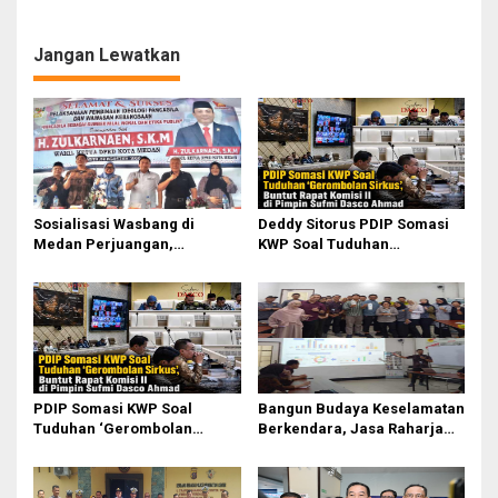
Tuduhan dan Tata Kelola
Rakyat Program Presiden
yang Harus Dibenahi
Prabowo
Jangan Lewatkan
Sosialisasi Wasbang di
Deddy Sitorus PDIP Somasi
Medan Perjuangan,
KWP Soal Tuduhan
Zulkarnaen Janji
‘Gerombolan Sirkus’, Buntut
Perjuangkan Ruang Bermain
Rapat Komisi II Dipimpin
Anak
Sufmi Dasco Ahmad
PDIP Somasi KWP Soal
Bangun Budaya Keselamatan
Tuduhan ‘Gerombolan
Berkendara, Jasa Raharja
Sirkus’, Buntut Rapat Komisi
Gelar Safety Campaign di PT
II Dipimpin Sufmi Dasco
Pasifik Medan Industri
Ahmad