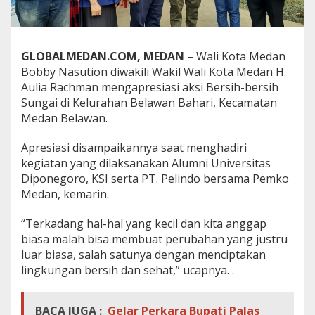
e
r
s
i
GLOBALMEDAN.COM, MEDAN
– Wali Kota Medan
h
Bobby Nasution diwakili Wakil Wali Kota Medan H.
S
u
Aulia Rachman mengapresiasi aksi Bersih-bersih
n
Sungai di Kelurahan Belawan Bahari, Kecamatan
g
Medan Belawan.
a
i
Apresiasi disampaikannya saat menghadiri
d
i
kegiatan yang dilaksanakan Alumni Universitas
B
Diponegoro, KSI serta PT. Pelindo bersama Pemko
e
Medan, kemarin.
l
a
“Terkadang hal-hal yang kecil dan kita anggap
w
a
biasa malah bisa membuat perubahan yang justru
n
luar biasa, salah satunya dengan menciptakan
B
lingkungan bersih dan sehat,” ucapnya. .
a
h
a
BACA JUGA :
Gelar Perkara Bupati Palas
r