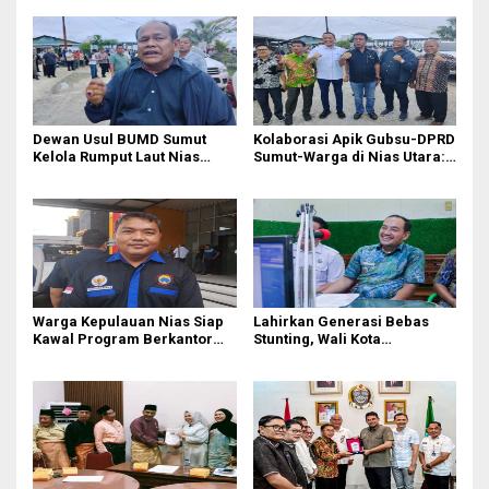
Dewan Usul BUMD Sumut
Kolaborasi Apik Gubsu-DPRD
Kelola Rumput Laut Nias
Sumut-Warga di Nias Utara:
Utara dari Hulu ke Hilir
Jalan Rusak Puluhan Tahun
Akhirnya Diperbaiki
Warga Kepulauan Nias Siap
Lahirkan Generasi Bebas
Kawal Program Berkantor
Stunting, Wali Kota
Gubsu Bobby Nasution
Tebingtinggi Dorong
Optimalisasi SP3 Catin