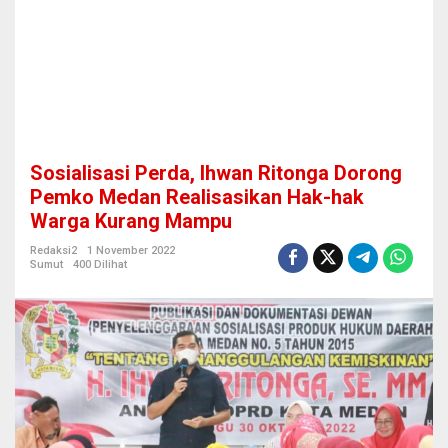
w
a
n
R
i
t
o
n
g
Sosialisasi Perda, Ihwan Ritonga Dorong
a
D
Pemko Medan Realisasikan Hak-hak
o
Warga Kurang Mampu
r
o
Redaksi2
1 November 2022
n
Sumut
400 Dilihat
g
P
e
m
k
o
M
e
d
a