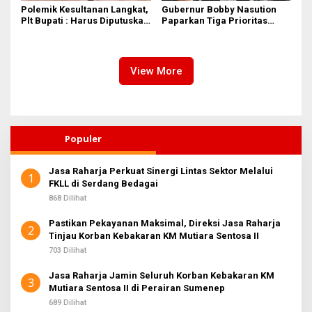
Polemik Kesultanan Langkat,
Gubernur Bobby Nasution
Plt Bupati : Harus Diputuskan
Paparkan Tiga Prioritas
Bersama Melalui Forum
Pembangunan Kepulauan
Dialog
Nias
View More
Populer
Jasa Raharja Perkuat Sinergi Lintas Sektor Melalui
1
FKLL di Serdang Bedagai
868 Dilihat
Pastikan Pekayanan Maksimal, Direksi Jasa Raharja
2
Tinjau Korban Kebakaran KM Mutiara Sentosa II
703 Dilihat
Jasa Raharja Jamin Seluruh Korban Kebakaran KM
3
Mutiara Sentosa II di Perairan Sumenep
689 Dilihat