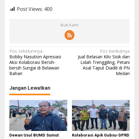
Post Views:
400
Ikuti Kami
N
Pos sebelumnya
Pos berikutnya
Bobby Nasution Apresiasi
Jual Belasan Kilo Sisik dan
a
Aksi Kolaborasi Bersih-
Lidah Trenggiling, Petani
bersih Sungai di Belawan
Asal Taput Diadili di PN
v
Bahari
Medan
i
g
Jangan Lewatkan
a
s
i
p
o
Dewan Usul BUMD Sumut
Kolaborasi Apik Gubsu-DPRD