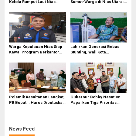
s
Kelola Rumput Laut Nias
Sumut-Warga di Nias Utara:
Utara dari Hulu ke Hilir
Jalan Rusak Puluhan Tahun
Akhirnya Diperbaiki
Warga Kepulauan Nias Siap
Lahirkan Generasi Bebas
Kawal Program Berkantor
Stunting, Wali Kota
Gubsu Bobby Nasution
Tebingtinggi Dorong
Optimalisasi SP3 Catin
Polemik Kesultanan Langkat,
Gubernur Bobby Nasution
Plt Bupati : Harus Diputuskan
Paparkan Tiga Prioritas
Bersama Melalui Forum
Pembangunan Kepulauan
Dialog
Nias
News Feed