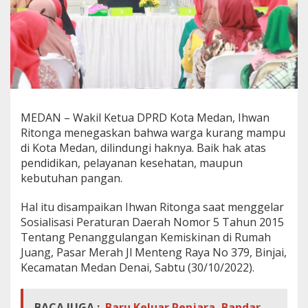
n
R
e
a
l
i
s
a
s
MEDAN – Wakil Ketua DPRD Kota Medan, Ihwan
i
Ritonga menegaskan bahwa warga kurang mampu
k
a
di Kota Medan, dilindungi haknya. Baik hak atas
n
pendidikan, pelayanan kesehatan, maupun
H
kebutuhan pangan.
a
k
Hal itu disampaikan Ihwan Ritonga saat menggelar
-
h
Sosialisasi Peraturan Daerah Nomor 5 Tahun 2015
a
Tentang Penanggulangan Kemiskinan di Rumah
k
Juang, Pasar Merah Jl Menteng Raya No 379, Binjai,
W
Kecamatan Medan Denai, Sabtu (30/10/2022).
a
r
g
BACA JUGA :
Baru Keluar Penjara, Bandar
a