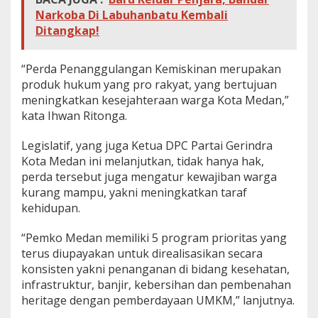
K
Narkoba Di Labuhanbatu Kembali
u
Ditangkap!
r
a
n
“Perda Penanggulangan Kemiskinan merupakan
g
produk hukum yang pro rakyat, yang bertujuan
M
meningkatkan kesejahteraan warga Kota Medan,”
a
m
kata Ihwan Ritonga.
p
u
Legislatif, yang juga Ketua DPC Partai Gerindra
Kota Medan ini melanjutkan, tidak hanya hak,
perda tersebut juga mengatur kewajiban warga
kurang mampu, yakni meningkatkan taraf
kehidupan.
“Pemko Medan memiliki 5 program prioritas yang
terus diupayakan untuk direalisasikan secara
konsisten yakni penanganan di bidang kesehatan,
infrastruktur, banjir, kebersihan dan pembenahan
heritage dengan pemberdayaan UMKM,” lanjutnya.