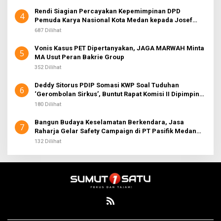
Rendi Siagian Percayakan Kepemimpinan DPD
4
Pemuda Karya Nasional Kota Medan kepada Josef
Sembiring
687 Dilihat
Vonis Kasus PET Dipertanyakan, JAGA MARWAH Minta
5
MA Usut Peran Bakrie Group
352 Dilihat
Deddy Sitorus PDIP Somasi KWP Soal Tuduhan
6
‘Gerombolan Sirkus’, Buntut Rapat Komisi II Dipimpin
Sufmi Dasco Ahmad
180 Dilihat
Bangun Budaya Keselamatan Berkendara, Jasa
7
Raharja Gelar Safety Campaign di PT Pasifik Medan
Industri
132 Dilihat