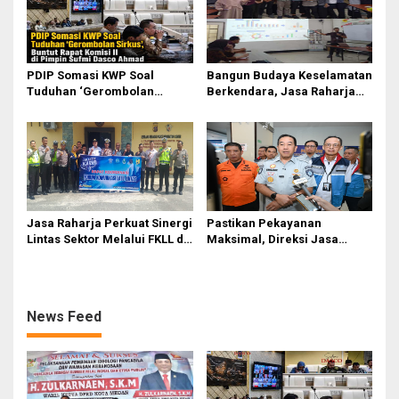
PDIP Somasi KWP Soal
Bangun Budaya Keselamatan
Tuduhan ‘Gerombolan
Berkendara, Jasa Raharja
Sirkus’, Buntut Rapat Komisi
Gelar Safety Campaign di PT
II Dipimpin Sufmi Dasco
Pasifik Medan Industri
Ahmad
Jasa Raharja Perkuat Sinergi
Pastikan Pekayanan
Lintas Sektor Melalui FKLL di
Maksimal, Direksi Jasa
Serdang Bedagai
Raharja Tinjau Korban
Kebakaran KM Mutiara
Sentosa II
News Feed