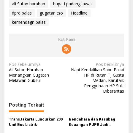
ali Sutan harahap
bupati padang lawas
dprd palas
gugatan tso
Headline
kemendagri palas
Ikuti Kami
N
Pos sebelumnya
Pos berikutnya
Ali Sutan Harahap
Napi Kendalikan Sabu Pakai
a
Menangkan Gugatan
HP di Rutan TJ Gusta
Melawan Gubsu!
Medan, Karutan:
v
Penggunaan HP Sulit
i
Diberantas
g
Posting Terkait
a
s
TransJakarta Luncurkan 200
Bendahara dan Kasubag
i
Unit Bus Listrik
Keuangan PUPR Jadi
Tersangka
p