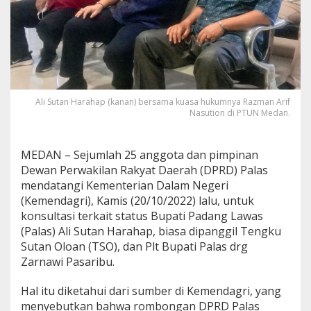
n
g
B
i
s
a
C
o
Ali Sutan Harahap (kanan) bersama kuasa hukumnya Razman Arif
p
Nasution di PTUN Medan.
o
t
B
MEDAN – Sejumlah 25 anggota dan pimpinan
u
Dewan Perwakilan Rakyat Daerah (DPRD) Palas
p
mendatangi Kementerian Dalam Negeri
a
t
(Kemendagri), Kamis (20/10/2022) lalu, untuk
i
konsultasi terkait status Bupati Padang Lawas
H
(Palas) Ali Sutan Harahap, biasa dipanggil Tengku
a
Sutan Oloan (TSO), dan Plt Bupati Palas drg
n
y
Zarnawi Pasaribu.
a
M
Hal itu diketahui dari sumber di Kemendagri, yang
e
menyebutkan bahwa rombongan DPRD Palas
n