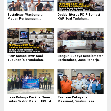
Sosialisasi Wasbang di
Deddy Sitorus PDIP Somasi
Medan Perjuangan,
KWP Soal Tuduhan
Zulkarnaen Janji
‘Gerombolan Sirkus’, Buntut
Perjuangkan Ruang Bermain
Rapat Komisi II Dipimpin
Anak
Sufmi Dasco Ahmad
PDIP Somasi KWP Soal
Bangun Budaya Keselamatan
Tuduhan ‘Gerombolan
Berkendara, Jasa Raharja
Sirkus’, Buntut Rapat Komisi
Gelar Safety Campaign di PT
II Dipimpin Sufmi Dasco
Pasifik Medan Industri
Ahmad
Jasa Raharja Perkuat Sinergi
Pastikan Pekayanan
Lintas Sektor Melalui FKLL di
Maksimal, Direksi Jasa
Serdang Bedagai
Raharja Tinjau Korban
Kebakaran KM Mutiara