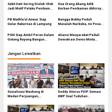
Sakit Hati Sering Diolok-Olok
Dua Orang Abang Adik
o
Jadi Motif Pelaku Penikaman
Korban Penikaman Akhirnya
s
Anak
Meninggal
PB Mathla’ul Anwar Siap
Bangga Bobby Peduli
Gelar Rakernas di Lampung
Masalah Narkoba, Ini Pesan
Bang Fauzi
PGN Siap Ambil Peran Dalam
Aliansi Masyarakat Peduli
Gotong Royong Bangun
Demokrasi Demo Minta
Jargas Nasional Untuk
Mendagri Copot Pj Bupati
Kurangi Subsidi Energi
Padang Lawas
Jangan Lewatkan
Sosialisasi Wasbang di
Deddy Sitorus PDIP Somasi
Medan Perjuangan,
KWP Soal Tuduhan
Zulkarnaen Janji
‘Gerombolan Sirkus’, Buntut
Perjuangkan Ruang Bermain
Rapat Komisi II Dipimpin
Anak
Sufmi Dasco Ahmad