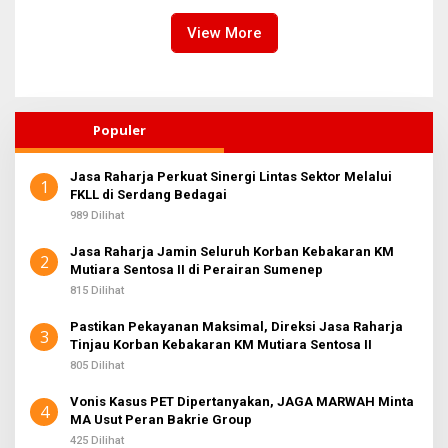
Sentosa II
View More
Populer
Jasa Raharja Perkuat Sinergi Lintas Sektor Melalui
1
FKLL di Serdang Bedagai
989 Dilihat
Jasa Raharja Jamin Seluruh Korban Kebakaran KM
2
Mutiara Sentosa II di Perairan Sumenep
815 Dilihat
Pastikan Pekayanan Maksimal, Direksi Jasa Raharja
3
Tinjau Korban Kebakaran KM Mutiara Sentosa II
805 Dilihat
Vonis Kasus PET Dipertanyakan, JAGA MARWAH Minta
4
MA Usut Peran Bakrie Group
425 Dilihat