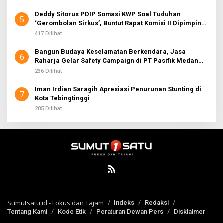
Deddy Sitorus PDIP Somasi KWP Soal Tuduhan
5
‘Gerombolan Sirkus’, Buntut Rapat Komisi II Dipimpin
Sufmi Dasco Ahmad
417 Dilihat
Bangun Budaya Keselamatan Berkendara, Jasa
6
Raharja Gelar Safety Campaign di PT Pasifik Medan
Industri
236 Dilihat
Iman Irdian Saragih Apresiasi Penurunan Stunting di
7
Kota Tebingtinggi
205 Dilihat
Sumutsatu.id - Fokus dan Tajam
Indeks
Redaksi
Tentang Kami
Kode Etik
Peraturan Dewan Pers
Disklaimer