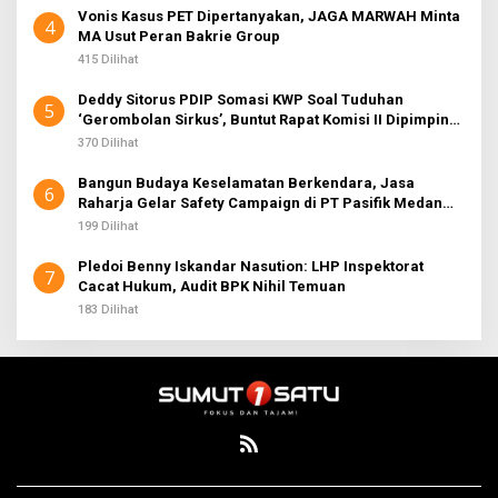
Vonis Kasus PET Dipertanyakan, JAGA MARWAH Minta
4
MA Usut Peran Bakrie Group
415 Dilihat
Deddy Sitorus PDIP Somasi KWP Soal Tuduhan
5
‘Gerombolan Sirkus’, Buntut Rapat Komisi II Dipimpin
Sufmi Dasco Ahmad
370 Dilihat
Bangun Budaya Keselamatan Berkendara, Jasa
6
Raharja Gelar Safety Campaign di PT Pasifik Medan
Industri
199 Dilihat
Pledoi Benny Iskandar Nasution: LHP Inspektorat
7
Cacat Hukum, Audit BPK Nihil Temuan
183 Dilihat