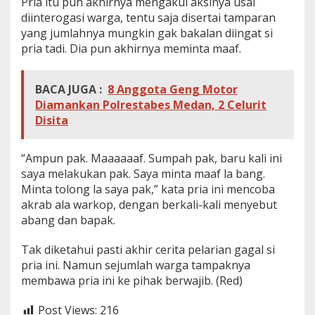
Pria itu pun akhirnya mengakui aksinya usai
diinterogasi warga, tentu saja disertai tamparan
yang jumlahnya mungkin gak bakalan diingat si
pria tadi. Dia pun akhirnya meminta maaf.
BACA JUGA :
8 Anggota Geng Motor
Diamankan Polrestabes Medan, 2 Celurit
Disita
“Ampun pak. Maaaaaaf. Sumpah pak, baru kali ini
saya melakukan pak. Saya minta maaf la bang.
Minta tolong la saya pak,” kata pria ini mencoba
akrab ala warkop, dengan berkali-kali menyebut
abang dan bapak.
Tak diketahui pasti akhir cerita pelarian gagal si
pria ini. Namun sejumlah warga tampaknya
membawa pria ini ke pihak berwajib. (Red)
Post Views:
216