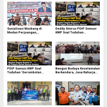
Sosialisasi Wasbang di
Deddy Sitorus PDIP Somasi
Medan Perjuangan,
KWP Soal Tuduhan
Zulkarnaen Janji
‘Gerombolan Sirkus’, Buntut
Perjuangkan Ruang Bermain
Rapat Komisi II Dipimpin
Anak
Sufmi Dasco Ahmad
PDIP Somasi KWP Soal
Bangun Budaya Keselamatan
Tuduhan ‘Gerombolan
Berkendara, Jasa Raharja
Sirkus’, Buntut Rapat Komisi
Gelar Safety Campaign di PT
II Dipimpin Sufmi Dasco
Pasifik Medan Industri
Ahmad