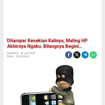
i
n
y
a
,
M
a
l
i
Ditampar Kesekian Kalinya, Maling HP
n
g
Akhirnya Ngaku. Bilangnya Begini…
H
P
Redaksi2
26 Juli 2022
News
216 Dilihat
A
k
h
i
r
n
y
a
N
g
a
k