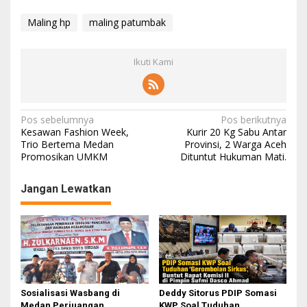
Maling hp
maling patumbak
Ikuti Kami
N
Pos sebelumnya
Pos berikutnya
Kesawan Fashion Week,
Kurir 20 Kg Sabu Antar
a
Trio Bertema Medan
Provinsi, 2 Warga Aceh
Promosikan UMKM
Dituntut Hukuman Mati.
v
i
Jangan Lewatkan
g
a
s
i
p
o
Sosialisasi Wasbang di
Deddy Sitorus PDIP Somasi
Medan Perjuangan,
KWP Soal Tuduhan