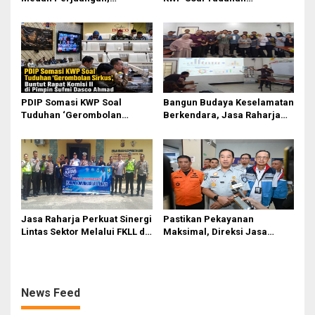
s
Zulkarnaen Janji
‘Gerombolan Sirkus’, Buntut
Perjuangkan Ruang Bermain
Rapat Komisi II Dipimpin
Anak
Sufmi Dasco Ahmad
PDIP Somasi KWP Soal
Bangun Budaya Keselamatan
Tuduhan ‘Gerombolan
Berkendara, Jasa Raharja
Sirkus’, Buntut Rapat Komisi
Gelar Safety Campaign di PT
II Dipimpin Sufmi Dasco
Pasifik Medan Industri
Ahmad
Jasa Raharja Perkuat Sinergi
Pastikan Pekayanan
Lintas Sektor Melalui FKLL di
Maksimal, Direksi Jasa
Serdang Bedagai
Raharja Tinjau Korban
Kebakaran KM Mutiara
Sentosa II
News Feed