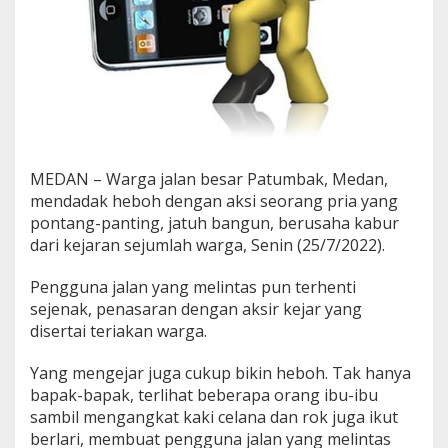
u
.
B
i
l
a
n
g
n
y
MEDAN – Warga jalan besar Patumbak, Medan,
a
mendadak heboh dengan aksi seorang pria yang
B
pontang-panting, jatuh bangun, berusaha kabur
e
dari kejaran sejumlah warga, Senin (25/7/2022).
g
i
n
Pengguna jalan yang melintas pun terhenti
i
sejenak, penasaran dengan aksir kejar yang
.
disertai teriakan warga.
.
.
Yang mengejar juga cukup bikin heboh. Tak hanya
bapak-bapak, terlihat beberapa orang ibu-ibu
sambil mengangkat kaki celana dan rok juga ikut
berlari, membuat pengguna jalan yang melintas