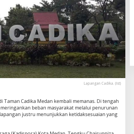
Lapangan Cadika. (Ist)
 di Taman Cadika Medan kembali memanas. Di tengah
 meringankan beban masyarakat melalui penurunan
 di lapangan justru menunjukkan ketidaksesuaian yang
raga (Kadispora) Kota Medan, Tengku Chairunniza,