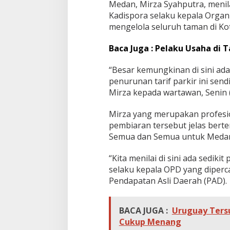
Medan, Mirza Syahputra, menila
a
n
Kadispora selaku kepala Organ
d
mengelola seluruh taman di Ko
e
n
Baca Juga : Pelaku Usaha di 
g
a
“Besar kemungkinan di sini ada
n
V
penurunan tarif parkir ini send
i
Mirza kepada wartawan, Senin 
s
i
Mirza yang merupakan profesio
W
pembiaran tersebut jelas berte
a
l
Semua dan Semua untuk Medan
i
K
“Kita menilai di sini ada sedi
o
selaku kepala OPD yang diper
t
Pendapatan Asli Daerah (PAD).
a
BACA JUGA :
Uruguay Tersu
Cukup Menang