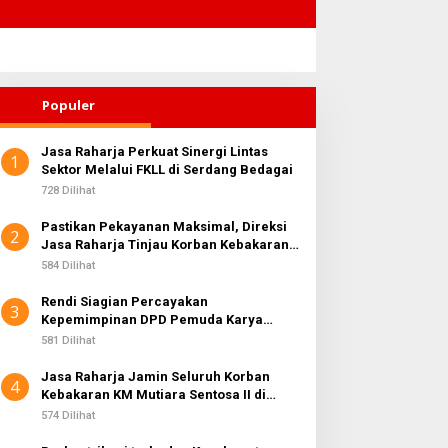
Populer
Jasa Raharja Perkuat Sinergi Lintas
1
Sektor Melalui FKLL di Serdang Bedagai
728 Dilihat
Pastikan Pekayanan Maksimal, Direksi
2
Jasa Raharja Tinjau Korban Kebakaran
KM Mutiara Sentosa II
584 Dilihat
Rendi Siagian Percayakan
3
Kepemimpinan DPD Pemuda Karya
Nasional Kota Medan kepada Josef
581 Dilihat
Sembiring
Jasa Raharja Jamin Seluruh Korban
4
Kebakaran KM Mutiara Sentosa II di
Perairan Sumenep
574 Dilihat