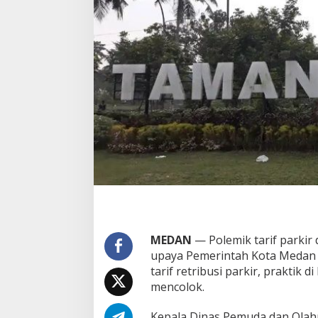
f
P
a
r
k
i
r
d
i
T
a
m
a
n
C
a
d
i
k
MEDAN
— Polemik tarif parkir
a
upaya Pemerintah Kota Medan
,
tarif retribusi parkir, praktik
K
a
mencolok.
d
i
Kepala Dinas Pemuda dan Olah