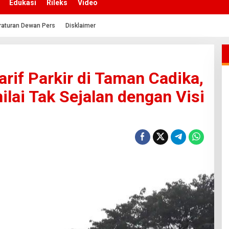
Edukasi
Rileks
Video
raturan Dewan Pers
Disklaimer
rif Parkir di Taman Cadika,
lai Tak Sejalan dengan Visi