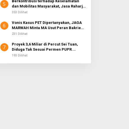
Berkontribusi terhadap Keselamatan
5
dan Mobilitas Masyarakat, Jasa Raharja
Raih Penghargaan di Ajang Transportasi
353 Dilihat
Indonesia Awards 2026
Vonis Kasus PET Dipertanyakan, JAGA
6
MARWAH Minta MA Usut Peran Bakrie
Group
231 Dilihat
Proyek 3,6 Miliar di Percut Sei Tuan,
7
Diduga Tak Sesuai Permen PUPR.
Volume dan Nama Pengawas Tidak
193 Dilihat
Tercantum di Papan Informasi