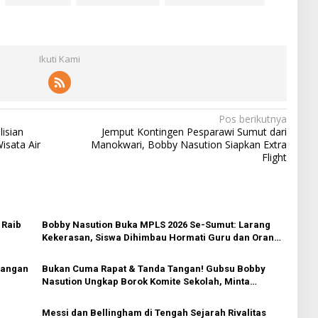
Ikuti Kami
Pos berikutnya
isian
Jemput Kontingen Pesparawi Sumut dari
isata Air
Manokwari, Bobby Nasution Siapkan Extra
Flight
 Raib
Bobby Nasution Buka MPLS 2026 Se-Sumut: Larang
Kekerasan, Siswa Dihimbau Hormati Guru dan Orang
Tua
yangan
Bukan Cuma Rapat & Tanda Tangan! Gubsu Bobby
Nasution Ungkap Borok Komite Sekolah, Minta
Kadisdik Awasi Ketat!
Messi dan Bellingham di Tengah Sejarah Rivalitas