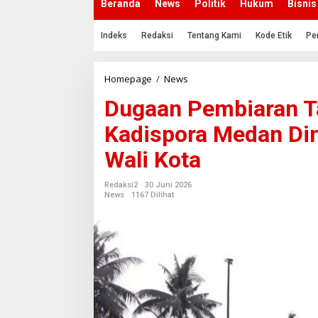
Beranda
News
Politik
Hukum
Bisnis
Indeks
Redaksi
Tentang Kami
Kode Etik
Pe
Homepage
/
News
D
u
Dugaan Pembiaran Ta
g
a
Kadispora Medan Dini
a
n
Wali Kota
P
e
m
Redaksi2
30 Juni 2026
b
News
1167 Dilihat
i
a
r
a
n
T
a
r
i