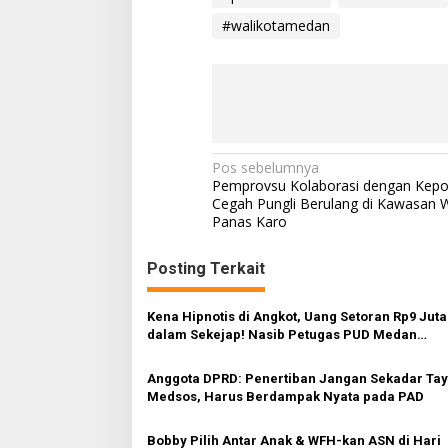
#walikotamedan
N
Pos sebelumnya
Pemprovsu Kolaborasi dengan Kepol
a
Cegah Pungli Berulang di Kawasan W
Panas Karo
v
i
Posting Terkait
g
a
Kena Hipnotis di Angkot, Uang Setoran Rp9 Juta
s
dalam Sekejap! Nasib Petugas PUD Medan
Memprihatinkan
i
Anggota DPRD: Penertiban Jangan Sekadar Ta
p
Medsos, Harus Berdampak Nyata pada PAD
o
Bobby Pilih Antar Anak & WFH-kan ASN di Hari