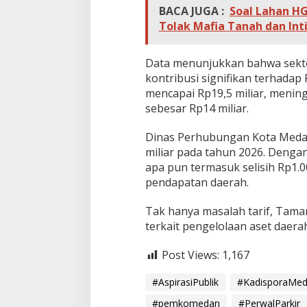
BACA JUGA :
Soal Lahan H
Tolak Mafia Tanah dan Int
Data menunjukkan bahwa sektor 
kontribusi signifikan terhadap 
mencapai Rp19,5 miliar, menin
sebesar Rp14 miliar.
Dinas Perhubungan Kota Meda
miliar pada tahun 2026. Dengan
apa pun termasuk selisih Rp1.
pendapatan daerah.
Tak hanya masalah tarif, Taman
terkait pengelolaan aset daera
Post Views:
1,167
#AspirasiPublik
#KadisporaMe
#pemkomedan
#PerwalParkir