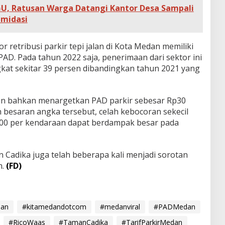
GU, Ratusan Warga Datangi Kantor Desa Sampali
imidasi
retribusi parkir tepi jalan di Kota Medan memiliki
PAD. Pada tahun 2022 saja, penerimaan dari sektor ini
gkat sekitar 39 persen dibandingkan tahun 2021 yang
n bahkan menargetkan PAD parkir sebesar Rp30
 besaran angka tersebut, celah kebocoran sekecil
000 per kendaraan dapat berdampak besar pada
 Cadika juga telah beberapa kali menjadi sorotan
h.
(FD)
dan
#kitamedandotcom
#medanviral
#PADMedan
#RicoWaas
#TamanCadika
#TarifParkirMedan