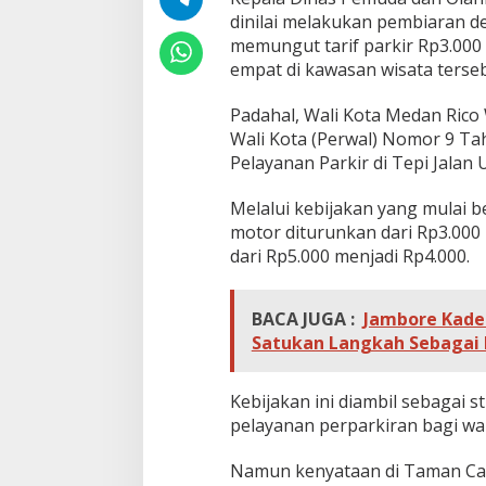
s
dinilai melakukan pembiaran 
p
memungut tarif parkir Rp3.000
o
r
empat di kawasan wisata terseb
a
M
Padahal, Wali Kota Medan Rico
e
Wali Kota (Perwal) Nomor 9 Ta
d
Pelayanan Parkir di Tepi Jalan
a
n
D
Melalui kebijakan yang mulai be
i
motor diturunkan dari Rp3.000
n
dari Rp5.000 menjadi Rp4.000.
i
l
a
BACA JUGA :
Jambore Kade
i
T
Satukan Langkah Sebagai
a
k
S
Kebijakan ini diambil sebagai 
e
pelayanan perparkiran bagi w
j
a
Namun kenyataan di Taman Cadik
l