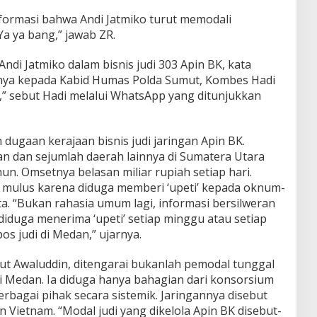
nformasi bahwa Andi Jatmiko turut memodali
Ya ya bang,” jawab ZR.
ndi Jatmiko dalam bisnis judi 303 Apin BK, kata
nya kepada Kabid Humas Polda Sumut, Kombes Hadi
,” sebut Hadi melalui WhatsApp yang ditunjukkan
dugaan kerajaan bisnis judi jaringan Apin BK.
an dan sejumlah daerah lainnya di Sumatera Utara
n. Omsetnya belasan miliar rupiah setiap hari.
an mulus karena diduga memberi ‘upeti’ kepada oknum-
a. “Bukan rahasia umum lagi, informasi bersilweran
duga menerima ‘upeti’ setiap minggu atau setiap
os judi di Medan,” ujarnya.
but Awaluddin, ditengarai bukanlah pemodal tunggal
di Medan. Ia diduga hanya bahagian dari konsorsium
erbagai pihak secara sistemik. Jaringannya disebut
 Vietnam. “Modal judi yang dikelola Apin BK disebut-