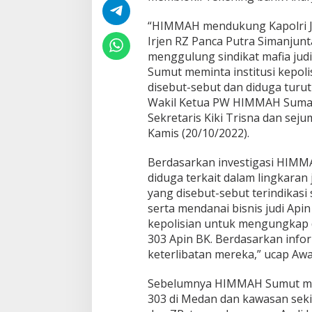
i
t
“HIMMAH mendukung Kapolri Je
M
Irjen RZ Panca Putra Simanjunt
o
menggulung sindikat mafia ju
d
a
Sumut meminta institusi kepol
l
disebut-sebut dan diduga turut
J
Wakil Ketua PW HIMMAH Sumate
u
Sekretaris Kiki Trisna dan sej
d
i
Kamis (20/10/2022).
3
0
Berdasarkan investigasi HIMMA
3
diduga terkait dalam lingkaran
A
yang disebut-sebut terindikasi 
p
i
serta mendanai bisnis judi Api
n
kepolisian untuk mengungkap d
B
303 Apin BK. Berdasarkan info
K
keterlibatan mereka,” ucap Awa
Sebelumnya HIMMAH Sumut mela
303 di Medan dan kawasan seki