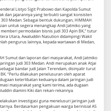
nderal Listyo Sigit Prabowo dan Kapolda Sumut
ak dan jajarannya yang terbukti sangat konsisten
di 303 Medan. Sebagai bentuk dukungan, HIMMAH
isian untuk segera menangkap Andi Jatmiko yang
 memberi permodalan bisnis judi 303 Apin BK,” tutur
ra Utara, Awaluddin Nasution didampingi Wakil
umlah pengurus lainnya, kepada wartawan di Medan,
H Sumut dan laporan dari masyarakat, Andi Jatmiko
 jaringan judi 303 Medan. Andi merupakan anak Atjai
sebagai bandar judi Jalan Terendam, disinyalir turut
n BK. “Perlu dilakukan penelusuran oleh aparat
ugaan keterlibatan keduanya dalam jaringan judi
rmasi masyarakat yang kami terima, ada dugaan
luddin diamini Kiki dan rekan-rekannya.
kukan investigasi guna menelusuri jaringan judi
tarnya. Berdasarkan pengakuan warga berinisial AS