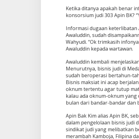
Ketika ditanya apakah benar i
konsorsium judi 303 Apin BK? “
Informasi dugaan keterlibatan A
Awaluddin, sudah disampaikan
Wahyudi. “Ok trimkasih infonya
Awaluddin kepada wartawan.
Awaluddin kembali menjelaskan 
Menurutnya, bisnis judi di Med
sudah beroperasi bertahun-tahu
Bisnis maksiat ini acap berjal
oknum tertentu agar tutup mat
kalau ada oknum-oknum yang di
bulan dari bandar-bandar dan b
Apin Bak Kim alias Apin BK, se
dalam pengelolaan bisnis judi 
sindikat judi yang melibatkan b
merambah Kamboja, Filipina dan