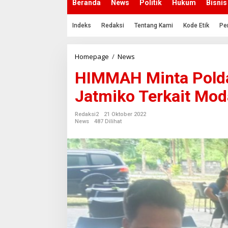
Beranda
News
Politik
Hukum
Bisnis
Indeks
Redaksi
Tentang Kami
Kode Etik
Pe
Homepage
/
News
H
I
HIMMAH Minta Pold
M
M
Jatmiko Terkait Mod
A
H
M
Redaksi2
21 Oktober 2022
i
News
487 Dilihat
n
t
a
P
o
l
d
a
S
u
m