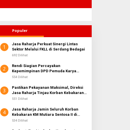
Populer
Jasa Raharja Perkuat Sinergi Lintas
1
Sektor Melalui FKLL di Serdang Bedagai
692 Dilihat
Rendi Siagian Percayakan
2
Kepemimpinan DPD Pemuda Karya
Nasional Kota Medan kepada Josef
554 Dilihat
Sembiring
Pastikan Pekayanan Maksimal, Direksi
3
Jasa Raharja Tinjau Korban Kebakaran
KM Mutiara Sentosa II
551 Dilihat
Jasa Raharja Jamin Seluruh Korban
4
Kebakaran KM Mutiara Sentosa II di
Perairan Sumenep
534 Dilihat