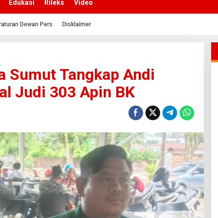
Edukasi
Rileks
Video
raturan Dewan Pers
Disklaimer
a Sumut Tangkap Andi
al Judi 303 Apin BK