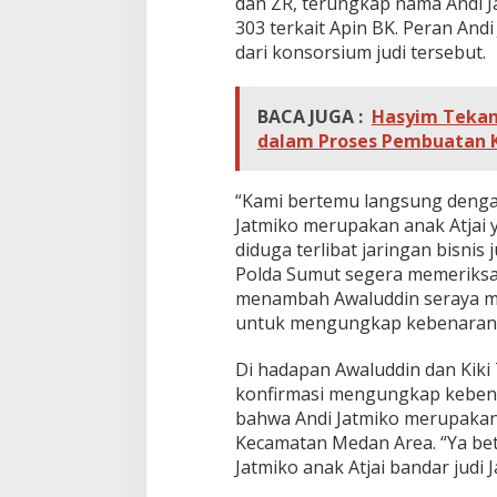
dan ZR, terungkap nama Andi J
303 terkait Apin BK. Peran Andi
dari konsorsium judi tersebut.
BACA JUGA :
Hasyim Tekan
dalam Proses Pembuatan 
“Kami bertemu langsung denga
Jatmiko merupakan anak Atjai 
diduga terlibat jaringan bisni
Polda Sumut segera memeriksa 
menambah Awaluddin seraya m
untuk mengungkap kebenaran
Di hadapan Awaluddin dan Kik
konfirmasi mengungkap kebena
bahwa Andi Jatmiko merupakan 
Kecamatan Medan Area. “Ya betu
Jatmiko anak Atjai bandar judi