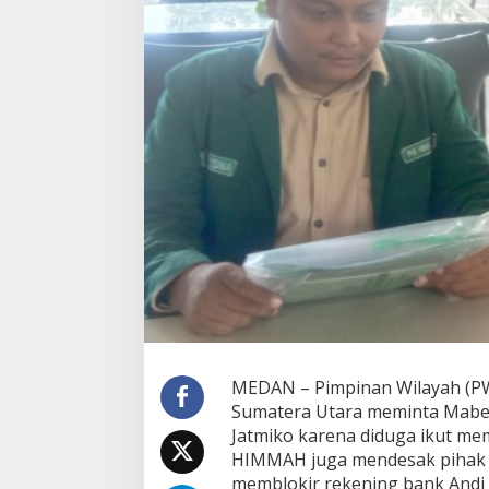
u
t
T
a
n
g
k
a
p
A
n
d
i
J
a
t
m
i
k
o
MEDAN – Pimpinan Wilayah (P
T
Sumatera Utara meminta Mabes
e
Jatmiko karena diduga ikut memo
r
HIMMAH juga mendesak pihak k
k
a
memblokir rekening bank Andi Ja