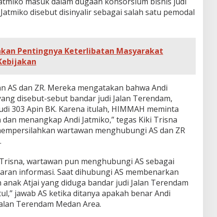
atmiko masuk dalam dugaan konsorsium bisnis judi
 Jatmiko disebut disinyalir sebagai salah satu pemodal
kan Pentingnya Keterlibatan Masyarakat
Kebijakan
n AS dan ZR. Mereka mengatakan bahwa Andi
yang disebut-sebut bandar judi Jalan Terendam,
s judi 303 Apin BK. Karena itulah, HIMMAH meminta
dan menangkap Andi Jatmiko,” tegas Kiki Trisna
empersilahkan wartawan menghubungi AS dan ZR
.
i Trisna, wartawan pun menghubungi AS sebagai
ran informasi. Saat dihubungi AS membenarkan
anak Atjai yang diduga bandar judi Jalan Terendam
l,” jawab AS ketika ditanya apakah benar Andi
 Jalan Terendam Medan Area.