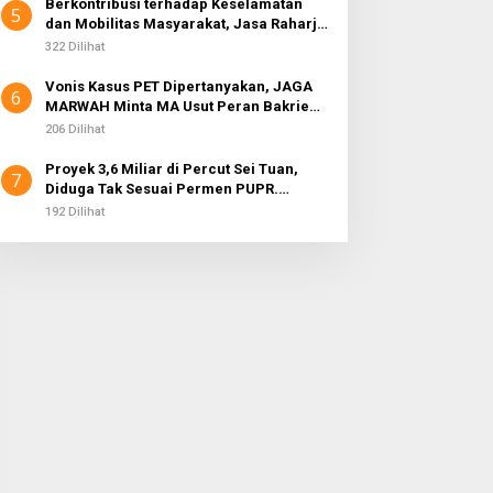
Berkontribusi terhadap Keselamatan
5
dan Mobilitas Masyarakat, Jasa Raharja
Raih Penghargaan di Ajang Transportasi
322 Dilihat
Indonesia Awards 2026
Vonis Kasus PET Dipertanyakan, JAGA
6
MARWAH Minta MA Usut Peran Bakrie
Group
206 Dilihat
Proyek 3,6 Miliar di Percut Sei Tuan,
7
Diduga Tak Sesuai Permen PUPR.
Volume dan Nama Pengawas Tidak
192 Dilihat
Tercantum di Papan Informasi