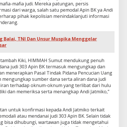
mafia-mafia judi. Mereka patungan, persis
masi dari warga, salah satu pemodal Apin BK ya Andi
berharap pihak kepolisian menindaklanjuti informasi
nderang.
g Balai, TNI Dan Unsur Muspika Menggelar
sar
ri, tambah Kiki, HIMMAH Sumut mendukung penuh
 dana judi 303 Apin BK termasuk mengungkap dan
n menerapkan Pasal Tindak Pidana Pencucian Uang
 mengungkap sumber dana serta aliran dana judi
siran terhadap oknum-oknum yang terlibat dari hulu
diki dan memeriksa serta menangkap Andi Jatmiko,”
tan untuk konfirmasi kepada Andi Jatmiko terkait
emodali atau mendanai judi 303 Apin BK. Selain tidak
g bisa dihubungi, wartawan juga tidak mengetahui