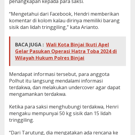
penangkapan kepada para saksi.
n
i
“Mengetahui dari Facebook, Hendri memberikan
A
komentar di kolom kalau dirinya memiliki barang
s
a
sisik dan lidah tringgiling,” kata Arianto.
l
T
a
BACA JUGA :
Wali Kota Binjai Ikuti Apel
p
Gelar Pasukan Operasi Hatra Toba 2024 di
u
Wilayah Hukum Polres Binjai
t
D
i
Mendapat informasi tersebut, para anggota
a
d
Polhut itu langsung mendalami informasi
i
terdakwa, dan melakukan undercover agar dapat
l
mengamankan terdakwa.
i
d
Ketika para saksi menghubungi terdakwa, Henri
i
P
mengaku mempunyai 50 kg sisik dan 15 lidah
N
tringgiling.
M
e
“Dari Tarutung, dia mengatakan ada rencana ke
d