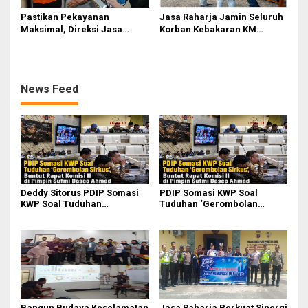
Pastikan Pekayanan
Jasa Raharja Jamin Seluruh
Maksimal, Direksi Jasa
Korban Kebakaran KM
Raharja Tinjau Korban
Mutiara Sentosa II di
Kebakaran KM Mutiara
Perairan Sumenep
Sentosa II
News Feed
Deddy Sitorus PDIP Somasi
PDIP Somasi KWP Soal
KWP Soal Tuduhan
Tuduhan ‘Gerombolan
‘Gerombolan Sirkus’, Buntut
Sirkus’, Buntut Rapat Komisi
Rapat Komisi II Dipimpin
II Dipimpin Sufmi Dasco
Sufmi Dasco Ahmad
Ahmad
Bangun Budaya Keselamatan
Jasa Raharja Perkuat Sinergi