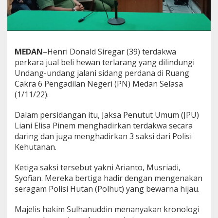
k
d
a
n
L
i
MEDAN
–
Henri Donald Siregar (39) terdakwa
d
perkara jual beli hewan terlarang yang dilindungi
a
Undang-undang jalani sidang perdana di Ruang
h
Cakra 6 Pengadilan Negeri (PN) Medan
Selasa
T
r
(1/11/22).
e
n
Dalam persidangan itu, Jaksa Penutut Umum (JPU)
g
Liani Elisa Pinem menghadirkan terdakwa secara
g
daring dan juga menghadirkan 3 saksi dari Polisi
i
l
Kehutanan.
i
n
Ketiga saksi tersebut yakni Arianto, Musriadi,
g
Syofian. Mereka bertiga hadir dengan mengenakan
,
seragam Polisi Hutan (Polhut) yang bewarna hijau.
P
e
t
Majelis hakim Sulhanuddin menanyakan kronologi
a