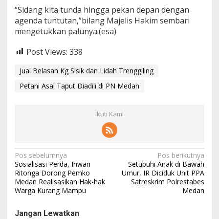
“Sidang kita tunda hingga pekan depan dengan
agenda tuntutan,”bilang Majelis Hakim sembari
mengetukkan palunya.(esa)
Post Views:
338
Jual Belasan Kg Sisik dan Lidah Trenggiling
Petani Asal Taput Diadili di PN Medan
Ikuti Kami
N
Pos sebelumnya
Pos berikutnya
Sosialisasi Perda, Ihwan
Setubuhi Anak di Bawah
a
Ritonga Dorong Pemko
Umur, IR Diciduk Unit PPA
Medan Realisasikan Hak-hak
Satreskrim Polrestabes
v
Warga Kurang Mampu
Medan
i
g
Jangan Lewatkan