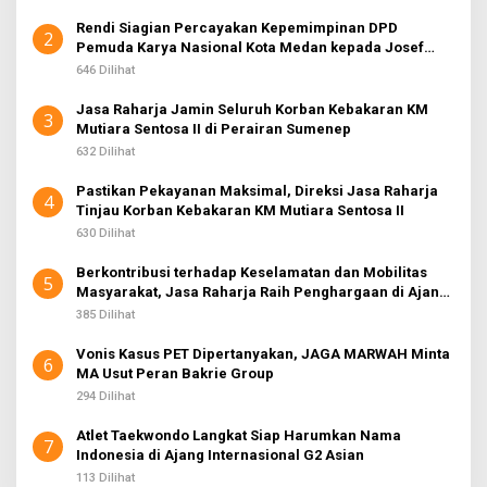
Rendi Siagian Percayakan Kepemimpinan DPD
2
Pemuda Karya Nasional Kota Medan kepada Josef
Sembiring
646 Dilihat
Jasa Raharja Jamin Seluruh Korban Kebakaran KM
3
Mutiara Sentosa II di Perairan Sumenep
632 Dilihat
Pastikan Pekayanan Maksimal, Direksi Jasa Raharja
4
Tinjau Korban Kebakaran KM Mutiara Sentosa II
630 Dilihat
Berkontribusi terhadap Keselamatan dan Mobilitas
5
Masyarakat, Jasa Raharja Raih Penghargaan di Ajang
Transportasi Indonesia Awards 2026
385 Dilihat
Vonis Kasus PET Dipertanyakan, JAGA MARWAH Minta
6
MA Usut Peran Bakrie Group
294 Dilihat
Atlet Taekwondo Langkat Siap Harumkan Nama
7
Indonesia di Ajang Internasional G2 Asian
113 Dilihat