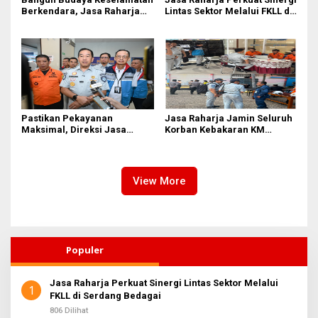
Berkendara, Jasa Raharja
Lintas Sektor Melalui FKLL di
Gelar Safety Campaign di PT
Serdang Bedagai
Pasifik Medan Industri
Pastikan Pekayanan
Jasa Raharja Jamin Seluruh
Maksimal, Direksi Jasa
Korban Kebakaran KM
Raharja Tinjau Korban
Mutiara Sentosa II di
Kebakaran KM Mutiara
Perairan Sumenep
Sentosa II
View More
Populer
Jasa Raharja Perkuat Sinergi Lintas Sektor Melalui
1
FKLL di Serdang Bedagai
806 Dilihat