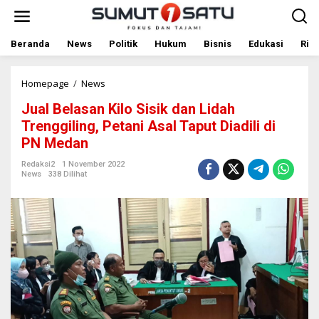
L
e
w
a
Beranda
News
Politik
Hukum
Bisnis
Edukasi
Rile
t
i
k
Homepage
/
News
J
e
u
Jual Belasan Kilo Sisik dan Lidah
k
a
o
l
Trenggiling, Petani Asal Taput Diadili di
n
B
PN Medan
t
e
e
l
Redaksi2
1 November 2022
n
a
News
338 Dilihat
s
a
n
K
i
l
o
S
i
s
i