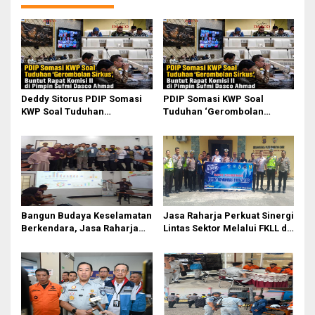
a
s
i
p
o
Deddy Sitorus PDIP Somasi
PDIP Somasi KWP Soal
s
KWP Soal Tuduhan
Tuduhan ‘Gerombolan
‘Gerombolan Sirkus’, Buntut
Sirkus’, Buntut Rapat Komisi
Rapat Komisi II Dipimpin
II Dipimpin Sufmi Dasco
Sufmi Dasco Ahmad
Ahmad
Bangun Budaya Keselamatan
Jasa Raharja Perkuat Sinergi
Berkendara, Jasa Raharja
Lintas Sektor Melalui FKLL di
Gelar Safety Campaign di PT
Serdang Bedagai
Pasifik Medan Industri