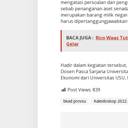
mengatasi persoalan dan pengel
a
sebab penanganan aset senada
l
a
merupakan barang milik nega
n
harus dipertanggungjawabkan 
B
a
i
BACA JUGA :
Rico Waas Tu
k
Gelar
Hadir dalam kegiatan tersebut,
Dosen Pasca Sarjana Universit
Ekonomi dari Universitas USU, P
Post Views:
839
bkad provsu
Kaleidoskop 2022