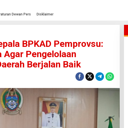
raturan Dewan Pers
Disklaimer
Kepala BPKAD Pemprovsu:
 Agar Pengelolaan
aerah Berjalan Baik