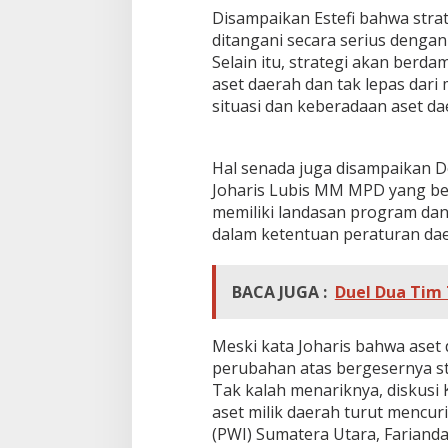
K
Disampaikan Estefi bahwa stra
e
ditangani secara serius dengan 
u
Selain itu, strategi akan be
a
n
aset daerah dan tak lepas da
g
situasi dan keberadaan aset da
a
n
d
Hal senada juga disampaikan D
a
Joharis Lubis MM MPD yang be
n
A
memiliki landasan program dan
s
dalam ketentuan peraturan dae
e
t
D
BACA JUGA :
Duel Dua Tim
a
e
r
Meski kata Joharis bahwa ase
a
perubahan atas bergesernya st
h
B
Tak kalah menariknya, diskus
e
aset milik daerah turut mencu
r
(PWI) Sumatera Utara, Farianda
j