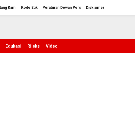
tang Kami
Kode Etik
Peraturan Dewan Pers
Disklaimer
Edukasi
Rileks
Video