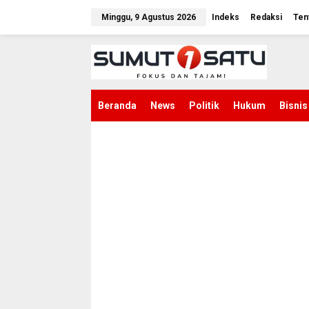
L
e
Minggu, 9 Agustus 2026
Indeks
Redaksi
Ten
w
a
t
i
k
e
k
Beranda
News
Politik
Hukum
Bisnis
o
n
t
e
n