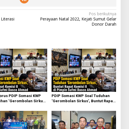
Pos berikutnya
Literasi
Perayaan Natal 2022, Kejati Sumut Gelar
Donor Darah
torus PDIP Somasi KWP
PDIP Somasi KWP Soal Tuduhan
han ‘Gerombolan Sirkus’,
‘Gerombolan Sirkus’, Buntut Rapat
pat Komisi II Dipimpin
Komisi II Dipimpin Sufmi Dasco
sco Ahmad
Ahmad