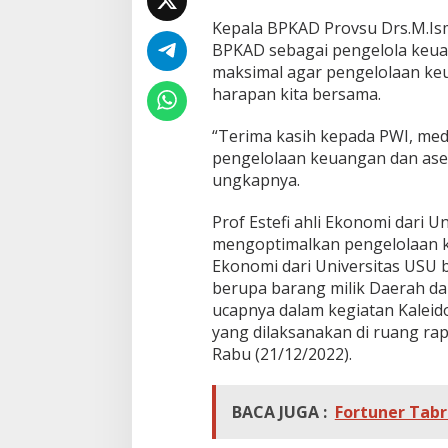
u
s
Kepala BPKAD Provsu Drs.M.Is
B
BPKAD sebagai pengelola keua
e
maksimal agar pengelolaan ke
r
harapan kita bersama.
u
p
a
“Terima kasih kepada PWI, medi
y
pengelolaan keuangan dan ase
a
ungkapnya.
A
g
Prof Estefi ahli Ekonomi dari
a
r
mengoptimalkan pengelolaan keu
P
Ekonomi dari Universitas USU 
e
berupa barang milik Daerah da
n
ucapnya dalam kegiatan Kalei
g
yang dilaksanakan di ruang ra
e
l
Rabu (21/12/2022).
o
l
a
BACA JUGA :
Fortuner Tabr
a
n