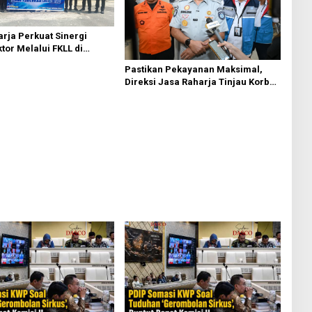
rja Perkuat Sinergi
ktor Melalui FKLL di
Bedagai
Pastikan Pekayanan Maksimal,
Direksi Jasa Raharja Tinjau Korban
Kebakaran KM Mutiara Sentosa II