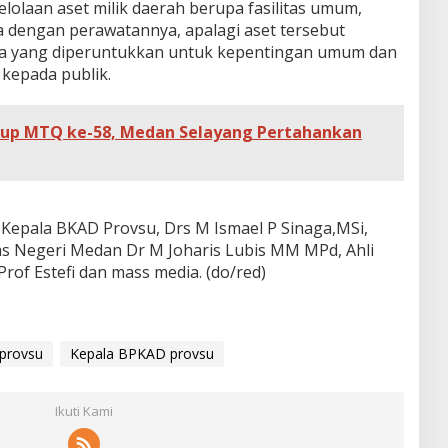
olaan aset milik daerah berupa fasilitas umum,
 dengan perawatannya, apalagi aset tersebut
ra yang diperuntukkan untuk kepentingan umum dan
kepada publik.
tup MTQ ke-58, Medan Selayang Pertahankan
 Kepala BKAD Provsu, Drs M Ismael P Sinaga,MSi,
as Negeri Medan Dr M Joharis Lubis MM MPd, Ahli
rof Estefi dan mass media. (do/red)
 provsu
Kepala BPKAD provsu
Ikuti Kami