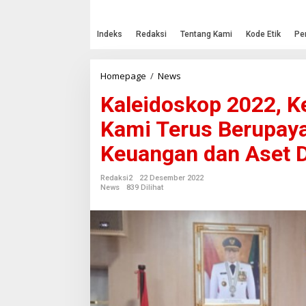
Indeks
Redaksi
Tentang Kami
Kode Etik
Pe
Homepage
/
News
K
a
Kaleidoskop 2022, 
l
e
Kami Terus Berupaya
i
d
Keuangan dan Aset D
o
s
k
Redaksi2
22 Desember 2022
o
News
839 Dilihat
p
2
0
2
2
,
K
e
p