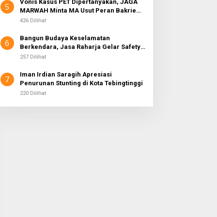
Vonis Kasus PET Dipertanyakan, JAGA
5
MARWAH Minta MA Usut Peran Bakrie
Group
426 Dilihat
Bangun Budaya Keselamatan
6
Berkendara, Jasa Raharja Gelar Safety
Campaign di PT Pasifik Medan Industri
257 Dilihat
Iman Irdian Saragih Apresiasi
7
Penurunan Stunting di Kota Tebingtinggi
220 Dilihat