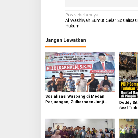
N
Pos sebelumnya
Al Washliyah Sumut Gelar Sosialisasi 
a
Hukum
v
Jangan Lewatkan
i
g
a
s
i
p
o
Sosialisasi Wasbang di Medan
s
Perjuangan, Zulkarnaen Janji
Deddy Si
Perjuangkan Ruang Bermain Anak
Soal Tudu
Buntut Ra
Sufmi Da