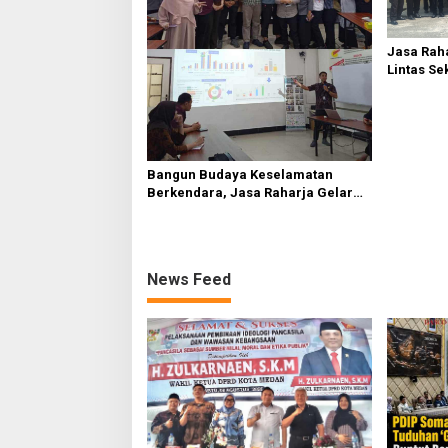
Jasa Raha
Lintas Se
Serdang 
Bangun Budaya Keselamatan
Berkendara, Jasa Raharja Gelar
Safety Campaign di PT Pasifik
Medan Industri
News Feed