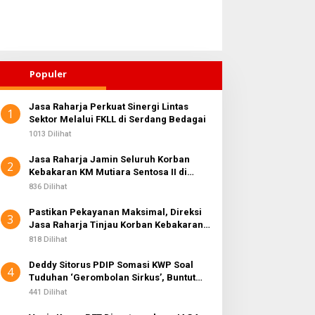
Populer
Jasa Raharja Perkuat Sinergi Lintas
1
Sektor Melalui FKLL di Serdang Bedagai
1013 Dilihat
Jasa Raharja Jamin Seluruh Korban
2
Kebakaran KM Mutiara Sentosa II di
Perairan Sumenep
836 Dilihat
Pastikan Pekayanan Maksimal, Direksi
3
Jasa Raharja Tinjau Korban Kebakaran
KM Mutiara Sentosa II
818 Dilihat
Deddy Sitorus PDIP Somasi KWP Soal
4
Tuduhan ‘Gerombolan Sirkus’, Buntut
Rapat Komisi II Dipimpin Sufmi Dasco
441 Dilihat
Ahmad