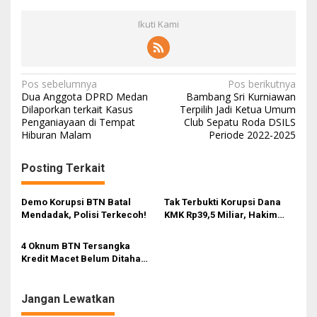
Ikuti Kami
N
Pos sebelumnya
Pos berikutnya
Dua Anggota DPRD Medan
Bambang Sri Kurniawan
a
Dilaporkan terkait Kasus
Terpilih Jadi Ketua Umum
Penganiayaan di Tempat
Club Sepatu Roda DSILS
v
Hiburan Malam
Periode 2022-2025
i
g
Posting Terkait
a
s
Demo Korupsi BTN Batal
Tak Terbukti Korupsi Dana
Mendadak, Polisi Terkecoh!
KMK Rp39,5 Miliar, Hakim
i
Bebaskan Mujianto
p
4 Oknum BTN Tersangka
Kredit Macet Belum Ditahan,
o
Advokat Rion: Jaksa Agung
s
Harus Turun Tangan
Jangan Lewatkan