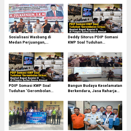
Sosialisasi Wasbang di
Deddy Sitorus PDIP Somasi
Medan Perjuangan,
KWP Soal Tuduhan
Zulkarnaen Janji
‘Gerombolan Sirkus’, Buntut
Perjuangkan Ruang Bermain
Rapat Komisi II Dipimpin
Anak
Sufmi Dasco Ahmad
PDIP Somasi KWP Soal
Bangun Budaya Keselamatan
Tuduhan ‘Gerombolan
Berkendara, Jasa Raharja
Sirkus’, Buntut Rapat Komisi
Gelar Safety Campaign di PT
II Dipimpin Sufmi Dasco
Pasifik Medan Industri
Ahmad