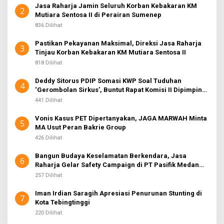
Jasa Raharja Jamin Seluruh Korban Kebakaran KM
2
Mutiara Sentosa II di Perairan Sumenep
836 Dilihat
Pastikan Pekayanan Maksimal, Direksi Jasa Raharja
3
Tinjau Korban Kebakaran KM Mutiara Sentosa II
818 Dilihat
Deddy Sitorus PDIP Somasi KWP Soal Tuduhan
4
‘Gerombolan Sirkus’, Buntut Rapat Komisi II Dipimpin
Sufmi Dasco Ahmad
441 Dilihat
Vonis Kasus PET Dipertanyakan, JAGA MARWAH Minta
5
MA Usut Peran Bakrie Group
426 Dilihat
Bangun Budaya Keselamatan Berkendara, Jasa
6
Raharja Gelar Safety Campaign di PT Pasifik Medan
Industri
257 Dilihat
Iman Irdian Saragih Apresiasi Penurunan Stunting di
7
Kota Tebingtinggi
220 Dilihat