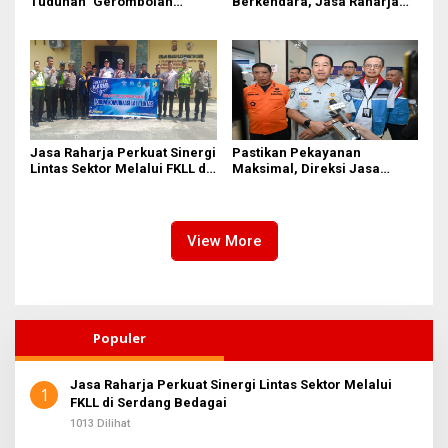
Tuduhan ‘Gerombolan
Berkendara, Jasa Raharja
Sirkus’, Buntut Rapat Komisi
Gelar Safety Campaign di PT
II Dipimpin Sufmi Dasco
Pasifik Medan Industri
Ahmad
Jasa Raharja Perkuat Sinergi
Pastikan Pekayanan
Lintas Sektor Melalui FKLL di
Maksimal, Direksi Jasa
Serdang Bedagai
Raharja Tinjau Korban
Kebakaran KM Mutiara
Sentosa II
View More
Populer
Jasa Raharja Perkuat Sinergi Lintas Sektor Melalui
1
FKLL di Serdang Bedagai
1013 Dilihat