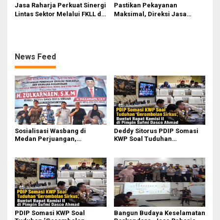
Jasa Raharja Perkuat Sinergi
Pastikan Pekayanan
Lintas Sektor Melalui FKLL di
Maksimal, Direksi Jasa
Serdang Bedagai
Raharja Tinjau Korban
Kebakaran KM Mutiara
Sentosa II
News Feed
Sosialisasi Wasbang di
Deddy Sitorus PDIP Somasi
Medan Perjuangan,
KWP Soal Tuduhan
Zulkarnaen Janji
‘Gerombolan Sirkus’, Buntut
Perjuangkan Ruang Bermain
Rapat Komisi II Dipimpin
Anak
Sufmi Dasco Ahmad
PDIP Somasi KWP Soal
Bangun Budaya Keselamatan