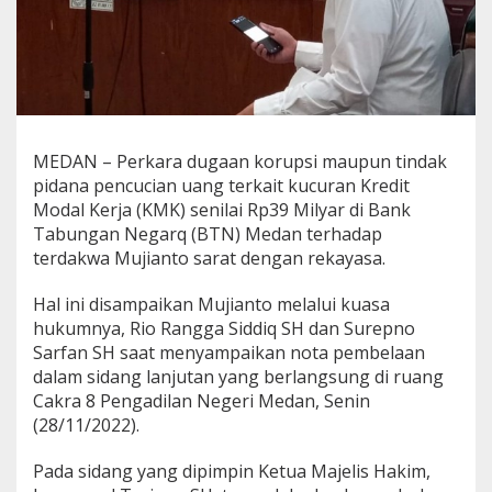
a
t
R
e
k
a
y
a
MEDAN – Perkara dugaan korupsi maupun tindak
s
pidana pencucian uang terkait kucuran Kredit
a
Modal Kerja (KMK) senilai Rp39 Milyar di Bank
Tabungan Negarq (BTN) Medan terhadap
terdakwa Mujianto sarat dengan rekayasa.
Hal ini disampaikan Mujianto melalui kuasa
hukumnya, Rio Rangga Siddiq SH dan Surepno
Sarfan SH saat menyampaikan nota pembelaan
dalam sidang lanjutan yang berlangsung di ruang
Cakra 8 Pengadilan Negeri Medan, Senin
(28/11/2022).
Pada sidang yang dipimpin Ketua Majelis Hakim,