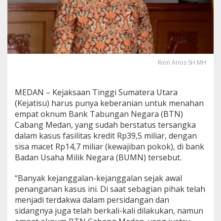
r
e
d
i
t
M
a
Rion Arios SH MH
c
e
t
MEDAN – Kejaksaan Tinggi Sumatera Utara
B
(Kejatisu) harus punya keberanian untuk menahan
e
l
empat oknum Bank Tabungan Negara (BTN)
u
Cabang Medan, yang sudah berstatus tersangka
m
dalam kasus fasilitas kredit Rp39,5 miliar, dengan
D
sisa macet Rp14,7 miliar (kewajiban pokok), di bank
i
Badan Usaha Milik Negara (BUMN) tersebut.
t
a
h
“Banyak kejanggalan-kejanggalan sejak awal
a
penanganan kasus ini. Di saat sebagian pihak telah
n
menjadi terdakwa dalam persidangan dan
,
sidangnya juga telah berkali-kali dilakukan, namun
A
d