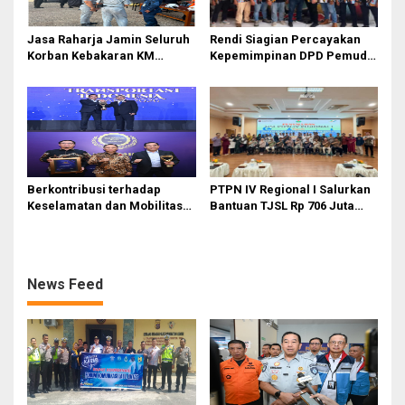
Jasa Raharja Jamin Seluruh
Rendi Siagian Percayakan
Korban Kebakaran KM
Kepemimpinan DPD Pemuda
Mutiara Sentosa II di
Karya Nasional Kota Medan
Perairan Sumenep
kepada Josef Sembiring
Berkontribusi terhadap
PTPN IV Regional I Salurkan
Keselamatan dan Mobilitas
Bantuan TJSL Rp 706 Juta
Masyarakat, Jasa Raharja
untuk Pembangunan Sosial
Raih Penghargaan di Ajang
Berkelanjutan
Transportasi Indonesia
Awards 2026
News Feed