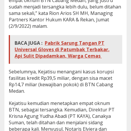
empat oknum BTN Cabang Medan, yang justru
v
sudah menjadi tersangka lebih dulu, belum ditahan
o
sama sekali,” kata Rion Arios SH MH, Managing
k
Partners Kantor Hukum KARA & Rekan, Jumat
a
t
(2/9/2022) malam.
R
i
o
BACA JUGA :
Pabrik Sarung Tangan PT
n
Universal Gloves di Patumbak Terbakar.
:
Api Sulit Dipadamkan, Warga Cemas
J
a
k
Sebelumnya, Kejatisu menangani kasus korupsi
s
fasilitas kredit Rp39,5 miliar, dengan sisa macet
a
A
Rp14,7 miliar (kewajiban pokok) di BTN Cabang
g
Medan.
u
n
Kejatisu kemudian menetapkan empat oknum
g
BTN, sebagai tersangka. Kemudian, Direktur PT
H
a
Krisna Agung Yudha Abadi (PT KAYA), Canakya
r
Suman, telah ditahan dan menjalani sidang
u
beberapa kali. Menyusul, Notaris Elviera dan
s