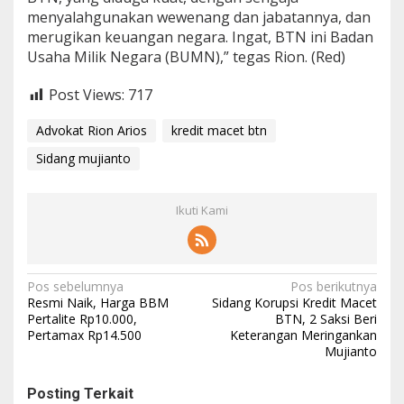
menyalahgunakan wewenang dan jabatannya, dan
merugikan keuangan negara. Ingat, BTN ini Badan
Usaha Milik Negara (BUMN),” tegas Rion. (Red)
Post Views:
717
Advokat Rion Arios
kredit macet btn
Sidang mujianto
Ikuti Kami
N
Pos sebelumnya
Pos berikutnya
Resmi Naik, Harga BBM
Sidang Korupsi Kredit Macet
a
Pertalite Rp10.000,
BTN, 2 Saksi Beri
Pertamax Rp14.500
Keterangan Meringankan
v
Mujianto
i
g
Posting Terkait