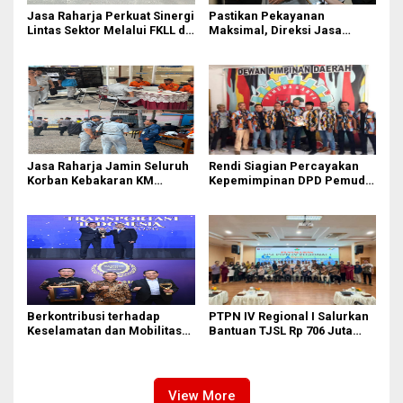
Jasa Raharja Perkuat Sinergi
Pastikan Pekayanan
Lintas Sektor Melalui FKLL di
Maksimal, Direksi Jasa
Serdang Bedagai
Raharja Tinjau Korban
Kebakaran KM Mutiara
Sentosa II
Jasa Raharja Jamin Seluruh
Rendi Siagian Percayakan
Korban Kebakaran KM
Kepemimpinan DPD Pemuda
Mutiara Sentosa II di
Karya Nasional Kota Medan
Perairan Sumenep
kepada Josef Sembiring
Berkontribusi terhadap
PTPN IV Regional I Salurkan
Keselamatan dan Mobilitas
Bantuan TJSL Rp 706 Juta
Masyarakat, Jasa Raharja
untuk Pembangunan Sosial
Raih Penghargaan di Ajang
Berkelanjutan
Transportasi Indonesia
Awards 2026
View More