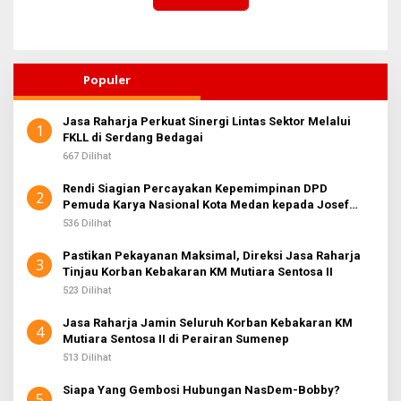
Populer
Jasa Raharja Perkuat Sinergi Lintas Sektor Melalui
1
FKLL di Serdang Bedagai
667 Dilihat
Rendi Siagian Percayakan Kepemimpinan DPD
2
Pemuda Karya Nasional Kota Medan kepada Josef
Sembiring
536 Dilihat
Pastikan Pekayanan Maksimal, Direksi Jasa Raharja
3
Tinjau Korban Kebakaran KM Mutiara Sentosa II
523 Dilihat
Jasa Raharja Jamin Seluruh Korban Kebakaran KM
4
Mutiara Sentosa II di Perairan Sumenep
513 Dilihat
Siapa Yang Gembosi Hubungan NasDem-Bobby?
5