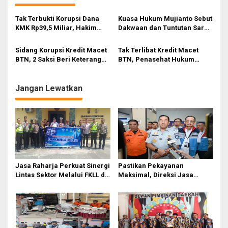
a
s
Tak Terbukti Korupsi Dana
Kuasa Hukum Mujianto Sebut
KMK Rp39,5 Miliar, Hakim
Dakwaan dan Tuntutan Sarat
i
Bebaskan Mujianto
Rekayasa
p
Sidang Korupsi Kredit Macet
Tak Terlibat Kredit Macet
BTN, 2 Saksi Beri Keterangan
BTN, Penasehat Hukum
o
Meringankan Mujianto
Minta Hakim Bebaskan
s
Mujianto
Jangan Lewatkan
Jasa Raharja Perkuat Sinergi
Pastikan Pekayanan
Lintas Sektor Melalui FKLL di
Maksimal, Direksi Jasa
Serdang Bedagai
Raharja Tinjau Korban
Kebakaran KM Mutiara
Sentosa II