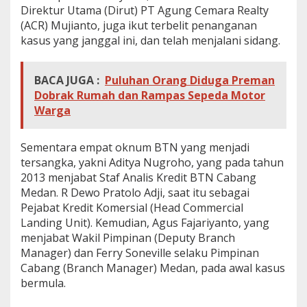
Direktur Utama (Dirut) PT Agung Cemara Realty
T
u
(ACR) Mujianto, juga ikut terbelit penanganan
r
kasus yang janggal ini, dan telah menjalani sidang.
u
n
T
BACA JUGA :
Puluhan Orang Diduga Preman
a
Dobrak Rumah dan Rampas Sepeda Motor
n
Warga
g
a
n
Sementara empat oknum BTN yang menjadi
tersangka, yakni Aditya Nugroho, yang pada tahun
2013 menjabat Staf Analis Kredit BTN Cabang
Medan. R Dewo Pratolo Adji, saat itu sebagai
Pejabat Kredit Komersial (Head Commercial
Landing Unit). Kemudian, Agus Fajariyanto, yang
menjabat Wakil Pimpinan (Deputy Branch
Manager) dan Ferry Soneville selaku Pimpinan
Cabang (Branch Manager) Medan, pada awal kasus
bermula.