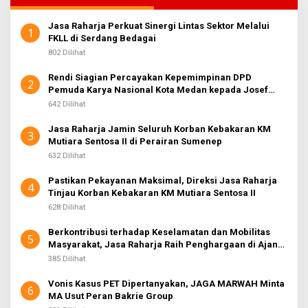
Jasa Raharja Perkuat Sinergi Lintas Sektor Melalui
1
FKLL di Serdang Bedagai
802 Dilihat
Rendi Siagian Percayakan Kepemimpinan DPD
2
Pemuda Karya Nasional Kota Medan kepada Josef
Sembiring
642 Dilihat
Jasa Raharja Jamin Seluruh Korban Kebakaran KM
3
Mutiara Sentosa II di Perairan Sumenep
632 Dilihat
Pastikan Pekayanan Maksimal, Direksi Jasa Raharja
4
Tinjau Korban Kebakaran KM Mutiara Sentosa II
628 Dilihat
Berkontribusi terhadap Keselamatan dan Mobilitas
5
Masyarakat, Jasa Raharja Raih Penghargaan di Ajang
Transportasi Indonesia Awards 2026
385 Dilihat
Vonis Kasus PET Dipertanyakan, JAGA MARWAH Minta
6
MA Usut Peran Bakrie Group