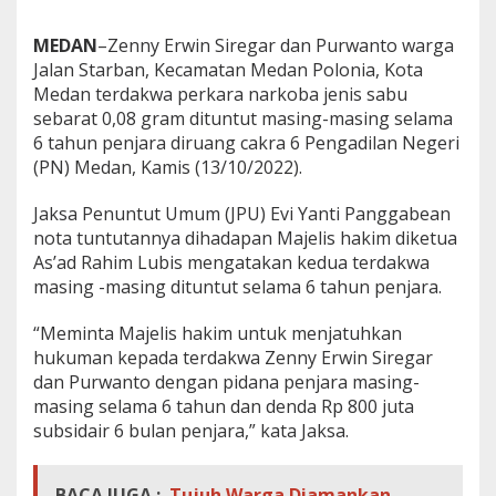
b
u
MEDAN
–
Zenny Erwin Siregar dan Purwanto warga
,
Jalan Starban, Kecamatan Medan Polonia, Kota
2
Medan terdakwa perkara narkoba jenis sabu
A
n
sebarat 0,08 gram dituntut masing-masing selama
a
6 tahun penjara diruang cakra 6 Pengadilan Negeri
k
(PN) Medan, Kamis (13/10/2022).
P
o
Jaksa Penuntut Umum (JPU) Evi Yanti Panggabean
l
o
nota tuntutannya dihadapan Majelis hakim diketua
n
As’ad Rahim Lubis mengatakan kedua terdakwa
i
masing -masing dituntut selama 6 tahun penjara.
a
D
“Meminta Majelis hakim untuk menjatuhkan
i
t
hukuman kepada terdakwa Zenny Erwin Siregar
u
dan Purwanto dengan pidana penjara masing-
n
masing selama 6 tahun dan denda Rp 800 juta
t
subsidair 6 bulan penjara,” kata Jaksa.
u
t
6
T
BACA JUGA :
Tujuh Warga Diamankan