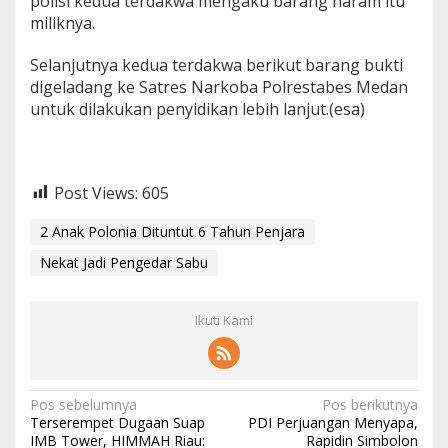
polisi kedua terdakwa mengaku barang haram itu
miliknya.
Selanjutnya kedua terdakwa berikut barang bukti
digeladang ke Satres Narkoba Polrestabes Medan
untuk dilakukan penyidikan lebih lanjut.(esa)
Post Views:
605
2 Anak Polonia Dituntut 6 Tahun Penjara
Nekat Jadi Pengedar Sabu
Ikuti Kami
N
Pos sebelumnya
Pos berikutnya
Terserempet Dugaan Suap
PDI Perjuangan Menyapa,
a
IMB Tower, HIMMAH Riau:
Rapidin Simbolon