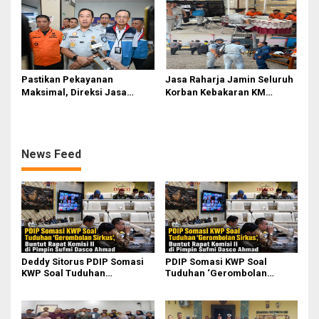
Pastikan Pekayanan
Jasa Raharja Jamin Seluruh
Maksimal, Direksi Jasa
Korban Kebakaran KM
Raharja Tinjau Korban
Mutiara Sentosa II di
Kebakaran KM Mutiara
Perairan Sumenep
Sentosa II
News Feed
Deddy Sitorus PDIP Somasi
PDIP Somasi KWP Soal
KWP Soal Tuduhan
Tuduhan ‘Gerombolan
‘Gerombolan Sirkus’, Buntut
Sirkus’, Buntut Rapat Komisi
Rapat Komisi II Dipimpin
II Dipimpin Sufmi Dasco
Sufmi Dasco Ahmad
Ahmad