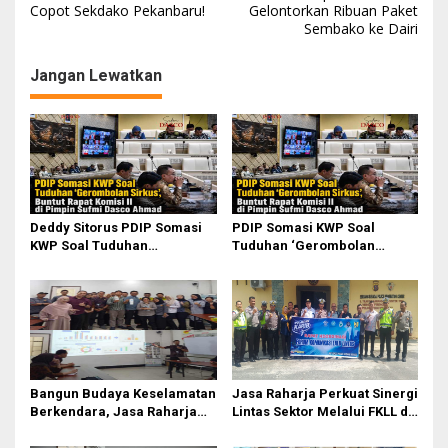
Copot Sekdako Pekanbaru!
Gelontorkan Ribuan Paket
v
Sembako ke Dairi
i
g
Jangan Lewatkan
a
s
i
p
o
Deddy Sitorus PDIP Somasi
PDIP Somasi KWP Soal
s
KWP Soal Tuduhan
Tuduhan ‘Gerombolan
‘Gerombolan Sirkus’, Buntut
Sirkus’, Buntut Rapat Komisi
Rapat Komisi II Dipimpin
II Dipimpin Sufmi Dasco
Sufmi Dasco Ahmad
Ahmad
Bangun Budaya Keselamatan
Jasa Raharja Perkuat Sinergi
Berkendara, Jasa Raharja
Lintas Sektor Melalui FKLL di
Gelar Safety Campaign di PT
Serdang Bedagai
Pasifik Medan Industri