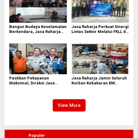
Bangun Budaya Keselamatan
Jasa Raharja Perkuat Sinergi
Berkendara, Jasa Raharja
Lintas Sektor Melalui FKLL di
Gelar Safety Campaign di PT
Serdang Bedagai
Pasifik Medan Industri
Pastikan Pekayanan
Jasa Raharja Jamin Seluruh
Maksimal, Direksi Jasa
Korban Kebakaran KM
Raharja Tinjau Korban
Mutiara Sentosa II di
Kebakaran KM Mutiara
Perairan Sumenep
Sentosa II
View More
Populer