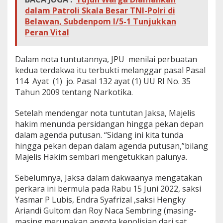
a
dalam Patroli Skala Besar TNI-Polri di
h
Belawan, Subdenpom I/5-1 Tunjukkan
u
Peran Vital
n
P
e
Dalam nota tuntutannya, JPU menilai perbuatan
n
kedua terdakwa itu terbukti melanggar pasal Pasal
j
a
114 Ayat (1) jo. Pasal 132 ayat (1) UU RI No. 35
r
Tahun 2009 tentang Narkotika.
a
Setelah mendengar nota tuntutan Jaksa, Majelis
hakim menunda persidangan hingga pekan depan
dalam agenda putusan. “Sidang ini kita tunda
hingga pekan depan dalam agenda putusan,”bilang
Majelis Hakim sembari mengetukkan palunya.
Sebelumnya, Jaksa dalam dakwaanya mengatakan
perkara ini bermula pada Rabu 15 Juni 2022, saksi
Yasmar P Lubis, Endra Syafrizal ,saksi Hengky
Ariandi Gultom dan Roy Naca Sembring (masing-
masing merupakan angota kepolisian dari sat