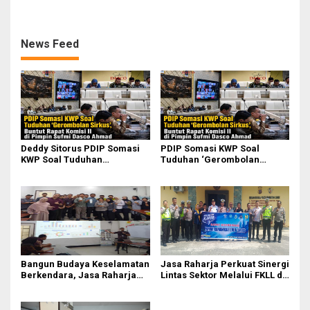
Kebakaran KM Mutiara
Perairan Sumenep
Sentosa II
News Feed
Deddy Sitorus PDIP Somasi
PDIP Somasi KWP Soal
KWP Soal Tuduhan
Tuduhan ‘Gerombolan
‘Gerombolan Sirkus’, Buntut
Sirkus’, Buntut Rapat Komisi
Rapat Komisi II Dipimpin
II Dipimpin Sufmi Dasco
Sufmi Dasco Ahmad
Ahmad
Bangun Budaya Keselamatan
Jasa Raharja Perkuat Sinergi
Berkendara, Jasa Raharja
Lintas Sektor Melalui FKLL di
Gelar Safety Campaign di PT
Serdang Bedagai
Pasifik Medan Industri