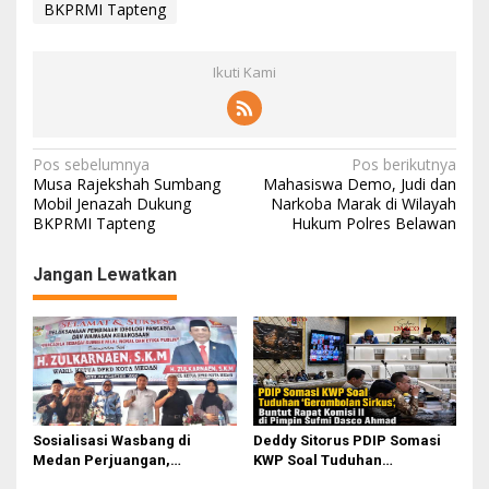
BKPRMI Tapteng
Ikuti Kami
N
Pos sebelumnya
Pos berikutnya
Musa Rajekshah Sumbang
Mahasiswa Demo, Judi dan
a
Mobil Jenazah Dukung
Narkoba Marak di Wilayah
BKPRMI Tapteng
Hukum Polres Belawan
v
i
Jangan Lewatkan
g
a
s
i
p
o
Sosialisasi Wasbang di
Deddy Sitorus PDIP Somasi
Medan Perjuangan,
KWP Soal Tuduhan
s
Zulkarnaen Janji
‘Gerombolan Sirkus’, Buntut