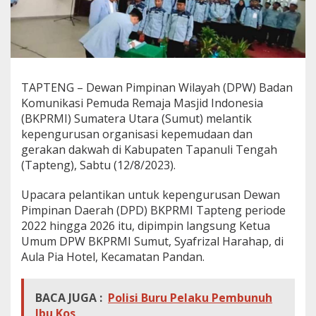
k
TAPTENG – Dewan Pimpinan Wilayah (DPW) Badan
Komunikasi Pemuda Remaja Masjid Indonesia
(BKPRMI) Sumatera Utara (Sumut) melantik
kepengurusan organisasi kepemudaan dan
gerakan dakwah di Kabupaten Tapanuli Tengah
(Tapteng), Sabtu (12/8/2023).
Upacara pelantikan untuk kepengurusan Dewan
Pimpinan Daerah (DPD) BKPRMI Tapteng periode
2022 hingga 2026 itu, dipimpin langsung Ketua
Umum DPW BKPRMI Sumut, Syafrizal Harahap, di
Aula Pia Hotel, Kecamatan Pandan.
BACA JUGA :
Polisi Buru Pelaku Pembunuh
Ibu Kos