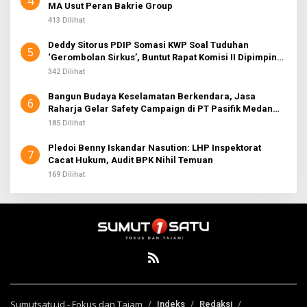
4
MA Usut Peran Bakrie Group
413 Dilihat
Deddy Sitorus PDIP Somasi KWP Soal Tuduhan
5
‘Gerombolan Sirkus’, Buntut Rapat Komisi II Dipimpin
Sufmi Dasco Ahmad
342 Dilihat
Bangun Budaya Keselamatan Berkendara, Jasa
6
Raharja Gelar Safety Campaign di PT Pasifik Medan
Industri
185 Dilihat
Pledoi Benny Iskandar Nasution: LHP Inspektorat
7
Cacat Hukum, Audit BPK Nihil Temuan
169 Dilihat
Sumutsatu.id - Fokus dan Tajam
Indeks
Redaksi