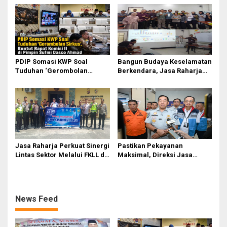
Perjuangkan Ruang Bermain
Rapat Komisi II Dipimpin
Anak
Sufmi Dasco Ahmad
PDIP Somasi KWP Soal
Bangun Budaya Keselamatan
Tuduhan ‘Gerombolan
Berkendara, Jasa Raharja
Sirkus’, Buntut Rapat Komisi
Gelar Safety Campaign di PT
II Dipimpin Sufmi Dasco
Pasifik Medan Industri
Ahmad
Jasa Raharja Perkuat Sinergi
Pastikan Pekayanan
Lintas Sektor Melalui FKLL di
Maksimal, Direksi Jasa
Serdang Bedagai
Raharja Tinjau Korban
Kebakaran KM Mutiara
Sentosa II
News Feed