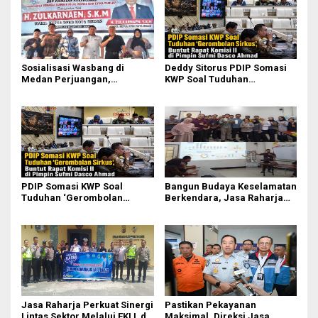
Sosialisasi Wasbang di
Deddy Sitorus PDIP Somasi
Medan Perjuangan,
KWP Soal Tuduhan
Zulkarnaen Janji
‘Gerombolan Sirkus’, Buntut
Perjuangkan Ruang Bermain
Rapat Komisi II Dipimpin
Anak
Sufmi Dasco Ahmad
PDIP Somasi KWP Soal
Bangun Budaya Keselamatan
Tuduhan ‘Gerombolan
Berkendara, Jasa Raharja
Sirkus’, Buntut Rapat Komisi
Gelar Safety Campaign di PT
II Dipimpin Sufmi Dasco
Pasifik Medan Industri
Ahmad
Jasa Raharja Perkuat Sinergi
Pastikan Pekayanan
Lintas Sektor Melalui FKLL di
Maksimal, Direksi Jasa