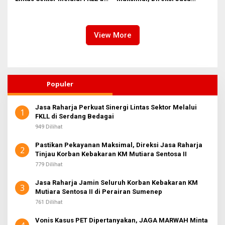
Serdang Bedagai
Raharja Tinjau Korban
Kebakaran KM Mutiara
Sentosa II
View More
Populer
Jasa Raharja Perkuat Sinergi Lintas Sektor Melalui
1
FKLL di Serdang Bedagai
949 Dilihat
Pastikan Pekayanan Maksimal, Direksi Jasa Raharja
2
Tinjau Korban Kebakaran KM Mutiara Sentosa II
779 Dilihat
Jasa Raharja Jamin Seluruh Korban Kebakaran KM
3
Mutiara Sentosa II di Perairan Sumenep
761 Dilihat
Vonis Kasus PET Dipertanyakan, JAGA MARWAH Minta