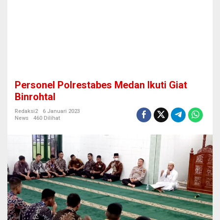
M
e
d
a
n
I
k
u
t
Personel Polrestabes Medan Ikuti Giat
i
G
Binrohtal
i
a
Redaksi2
6 Januari 2023
News
460 Dilihat
t
B
i
n
r
o
h
t
a
l