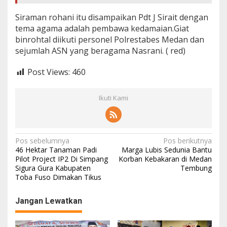
Siraman rohani itu disampaikan Pdt J Sirait dengan
tema agama adalah pembawa kedamaian.Giat
binrohtal diikuti personel Polrestabes Medan dan
sejumlah ASN yang beragama Nasrani. ( red)
Post Views:
460
Ikuti Kami
N
Pos sebelumnya
Pos berikutnya
46 Hektar Tanaman Padi
Marga Lubis Sedunia Bantu
a
Pilot Project IP2 Di Simpang
Korban Kebakaran di Medan
Sigura Gura Kabupaten
Tembung
v
Toba Fuso Dimakan Tikus
i
g
Jangan Lewatkan
a