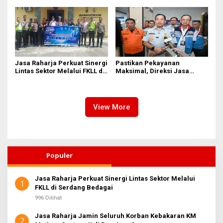
II Dipimpin Sufmi Dasco
Pasifik Medan Industri
Ahmad
Jasa Raharja Perkuat Sinergi
Pastikan Pekayanan
Lintas Sektor Melalui FKLL di
Maksimal, Direksi Jasa
Serdang Bedagai
Raharja Tinjau Korban
Kebakaran KM Mutiara
Sentosa II
View More
Populer
Jasa Raharja Perkuat Sinergi Lintas Sektor Melalui
1
FKLL di Serdang Bedagai
996 Dilihat
Jasa Raharja Jamin Seluruh Korban Kebakaran KM
2