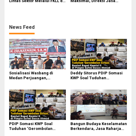
Lintas Sektor Melalui FKLL di
Maksimal, Direksi Jasa
Serdang Bedagai
Raharja Tinjau Korban
Kebakaran KM Mutiara
Sentosa II
News Feed
Sosialisasi Wasbang di
Deddy Sitorus PDIP Somasi
Medan Perjuangan,
KWP Soal Tuduhan
Zulkarnaen Janji
‘Gerombolan Sirkus’, Buntut
Perjuangkan Ruang Bermain
Rapat Komisi II Dipimpin
Anak
Sufmi Dasco Ahmad
PDIP Somasi KWP Soal
Bangun Budaya Keselamatan
Tuduhan ‘Gerombolan
Berkendara, Jasa Raharja
Sirkus’, Buntut Rapat Komisi
Gelar Safety Campaign di PT