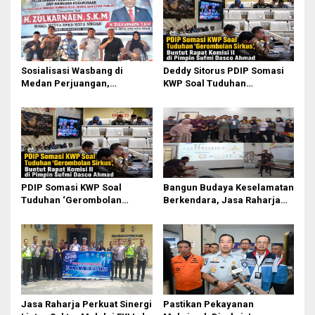
s
i
p
o
Sosialisasi Wasbang di
Deddy Sitorus PDIP Somasi
s
Medan Perjuangan,
KWP Soal Tuduhan
Zulkarnaen Janji
‘Gerombolan Sirkus’, Buntut
Perjuangkan Ruang Bermain
Rapat Komisi II Dipimpin
Anak
Sufmi Dasco Ahmad
PDIP Somasi KWP Soal
Bangun Budaya Keselamatan
Tuduhan ‘Gerombolan
Berkendara, Jasa Raharja
Sirkus’, Buntut Rapat Komisi
Gelar Safety Campaign di PT
II Dipimpin Sufmi Dasco
Pasifik Medan Industri
Ahmad
Jasa Raharja Perkuat Sinergi
Pastikan Pekayanan