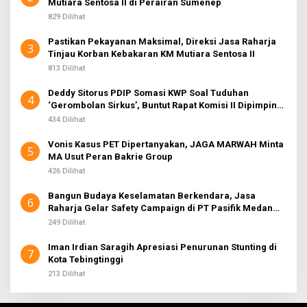
Mutiara Sentosa II di Perairan Sumenep
829 Dilihat
Pastikan Pekayanan Maksimal, Direksi Jasa Raharja
3
Tinjau Korban Kebakaran KM Mutiara Sentosa II
813 Dilihat
Deddy Sitorus PDIP Somasi KWP Soal Tuduhan
4
‘Gerombolan Sirkus’, Buntut Rapat Komisi II Dipimpin
Sufmi Dasco Ahmad
434 Dilihat
Vonis Kasus PET Dipertanyakan, JAGA MARWAH Minta
5
MA Usut Peran Bakrie Group
426 Dilihat
Bangun Budaya Keselamatan Berkendara, Jasa
6
Raharja Gelar Safety Campaign di PT Pasifik Medan
Industri
249 Dilihat
Iman Irdian Saragih Apresiasi Penurunan Stunting di
7
Kota Tebingtinggi
213 Dilihat