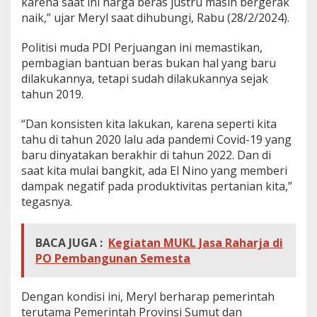
karena saat ini harga beras justru masih bergerak
a
naik,” ujar Meryl saat dihubungi, Rabu (28/2/2024).
n
Politisi muda PDI Perjuangan ini memastikan,
pembagian bantuan beras bukan hal yang baru
dilakukannya, tetapi sudah dilakukannya sejak
tahun 2019.
“Dan konsisten kita lakukan, karena seperti kita
tahu di tahun 2020 lalu ada pandemi Covid-19 yang
baru dinyatakan berakhir di tahun 2022. Dan di
saat kita mulai bangkit, ada El Nino yang memberi
dampak negatif pada produktivitas pertanian kita,”
tegasnya.
BACA JUGA :
Kegiatan MUKL Jasa Raharja di
PO Pembangunan Semesta
Dengan kondisi ini, Meryl berharap pemerintah
terutama Pemerintah Provinsi Sumut dan