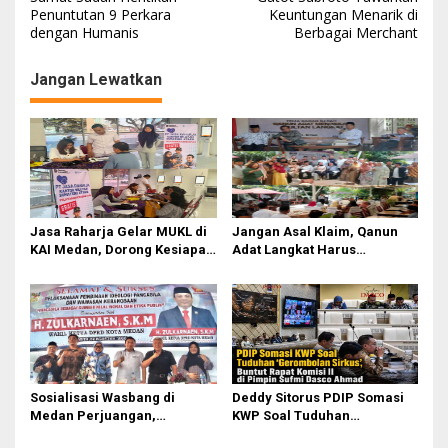
Penuntutan 9 Perkara
Keuntungan Menarik di
v
dengan Humanis
Berbagai Merchant
i
g
Jangan Lewatkan
a
s
i
p
o
Jasa Raharja Gelar MUKL di
Jangan Asal Klaim, Qanun
s
KAI Medan, Dorong Kesiapan
Adat Langkat Harus
dan Keselamatan Petugas
Dibuktikan Lewat Kajian
Transportasi
Ilmiah
Sosialisasi Wasbang di
Deddy Sitorus PDIP Somasi
Medan Perjuangan,
KWP Soal Tuduhan
Zulkarnaen Janji
‘Gerombolan Sirkus’, Buntut