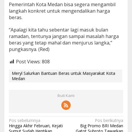
Pemerintah Kota Medan bisa segera mengambil
langkah konkret untuk mengendalikan harga
beras.
“Apalagi kita tahu sebentar lagi masuk bulan
ramadan, tentunya jangan sampai masalah harga
beras yang tetap mahal dan menjurus langka,”
pungkasnya. (Red)
Post Views:
808
Meryl Salurkan Bantuan Beras untuk Masyarakat Kota
Medan
Ikuti Kami
N
Pos sebelumnya
Pos berikutnya
Hingga Akhir Februari, Kejati
Big Promo BRI Medan
a
Sumut Sudah Hentikan
Gatot Subroto Tawarkan