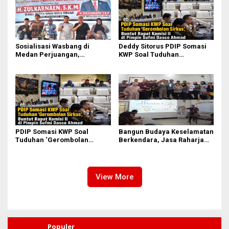
Sosialisasi Wasbang di
Deddy Sitorus PDIP Somasi
Medan Perjuangan,
KWP Soal Tuduhan
Zulkarnaen Janji
‘Gerombolan Sirkus’, Buntut
Perjuangkan Ruang Bermain
Rapat Komisi II Dipimpin
Anak
Sufmi Dasco Ahmad
PDIP Somasi KWP Soal
Bangun Budaya Keselamatan
Tuduhan ‘Gerombolan
Berkendara, Jasa Raharja
Sirkus’, Buntut Rapat Komisi
Gelar Safety Campaign di PT
II Dipimpin Sufmi Dasco
Pasifik Medan Industri
Ahmad
View More
Populer