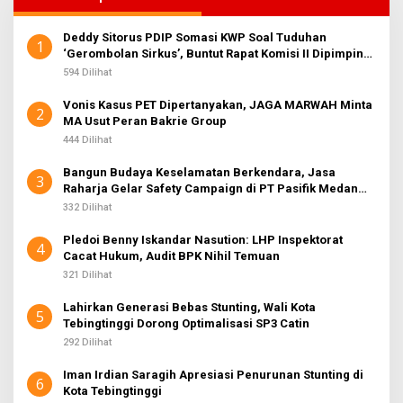
Deddy Sitorus PDIP Somasi KWP Soal Tuduhan
1
‘Gerombolan Sirkus’, Buntut Rapat Komisi II Dipimpin
Sufmi Dasco Ahmad
594 Dilihat
Vonis Kasus PET Dipertanyakan, JAGA MARWAH Minta
2
MA Usut Peran Bakrie Group
444 Dilihat
Bangun Budaya Keselamatan Berkendara, Jasa
3
Raharja Gelar Safety Campaign di PT Pasifik Medan
Industri
332 Dilihat
Pledoi Benny Iskandar Nasution: LHP Inspektorat
4
Cacat Hukum, Audit BPK Nihil Temuan
321 Dilihat
Lahirkan Generasi Bebas Stunting, Wali Kota
5
Tebingtinggi Dorong Optimalisasi SP3 Catin
292 Dilihat
Iman Irdian Saragih Apresiasi Penurunan Stunting di
6
Kota Tebingtinggi