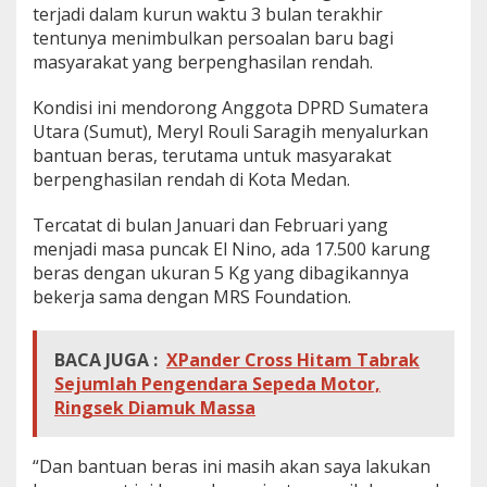
terjadi dalam kurun waktu 3 bulan terakhir
r
a
tentunya menimbulkan persoalan baru bagi
s
masyarakat yang berpenghasilan rendah.
u
n
Kondisi ini mendorong Anggota DPRD Sumatera
t
Utara (Sumut), Meryl Rouli Saragih menyalurkan
u
k
bantuan beras, terutama untuk masyarakat
M
berpenghasilan rendah di Kota Medan.
a
s
Tercatat di bulan Januari dan Februari yang
y
menjadi masa puncak El Nino, ada 17.500 karung
a
r
beras dengan ukuran 5 Kg yang dibagikannya
a
bekerja sama dengan MRS Foundation.
k
a
t
BACA JUGA :
XPander Cross Hitam Tabrak
K
Sejumlah Pengendara Sepeda Motor,
o
Ringsek Diamuk Massa
t
a
M
“Dan bantuan beras ini masih akan saya lakukan
e
d