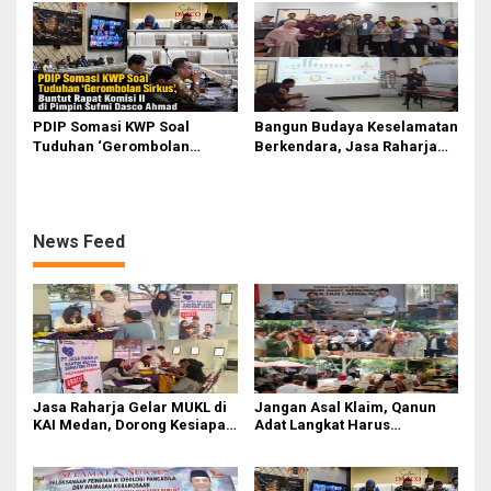
Perjuangkan Ruang Bermain
Rapat Komisi II Dipimpin
Anak
Sufmi Dasco Ahmad
PDIP Somasi KWP Soal
Bangun Budaya Keselamatan
Tuduhan ‘Gerombolan
Berkendara, Jasa Raharja
Sirkus’, Buntut Rapat Komisi
Gelar Safety Campaign di PT
II Dipimpin Sufmi Dasco
Pasifik Medan Industri
Ahmad
News Feed
Jasa Raharja Gelar MUKL di
Jangan Asal Klaim, Qanun
KAI Medan, Dorong Kesiapan
Adat Langkat Harus
dan Keselamatan Petugas
Dibuktikan Lewat Kajian
Transportasi
Ilmiah