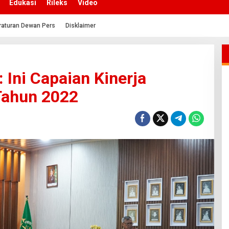
Edukasi
Rileks
Video
raturan Dewan Pers
Disklaimer
 Ini Capaian Kinerja
Tahun 2022