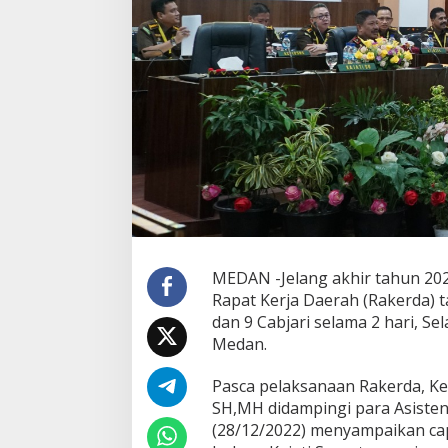
I
n
i
C
a
p
a
i
a
n
K
i
n
e
r
j
MEDAN -Jelang akhir tahun 20
a
Rapat Kerja Daerah (Rakerda) ta
K
dan 9 Cabjari selama 2 hari, Se
e
Medan.
j
a
t
Pasca pelaksanaan Rakerda, Ke
i
SH,MH didampingi para Asiste
s
(28/12/2022) menyampaikan capa
u