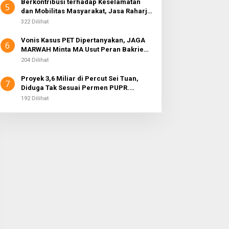
Berkontribusi terhadap Keselamatan
5
dan Mobilitas Masyarakat, Jasa Raharja
Raih Penghargaan di Ajang Transportasi
322 Dilihat
Indonesia Awards 2026
Vonis Kasus PET Dipertanyakan, JAGA
6
MARWAH Minta MA Usut Peran Bakrie
Group
204 Dilihat
Proyek 3,6 Miliar di Percut Sei Tuan,
7
Diduga Tak Sesuai Permen PUPR.
Volume dan Nama Pengawas Tidak
192 Dilihat
Tercantum di Papan Informasi