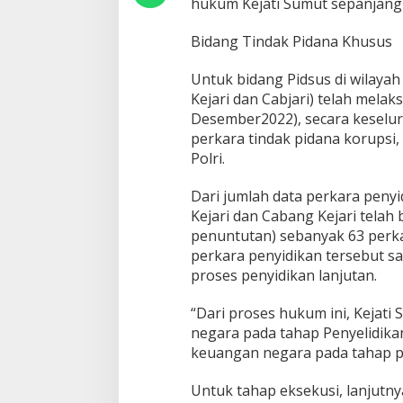
hukum Kejati Sumut sepanjang
S
e
p
Bidang Tindak Pidana Khusus
a
n
Untuk bidang Pidsus di wilayah
j
Kejari dan Cabjari) telah mela
a
Desember2022), secara keselu
n
g
perkara tindak pidana korupsi,
T
Polri.
a
h
Dari jumlah data perkara penyi
u
Kejari dan Cabang Kejari telah
n
2
penuntutan) sebanyak 63 perk
0
perkara penyidikan tersebut s
2
proses penyidikan lanjutan.
2
“Dari proses hukum ini, Kejat
negara pada tahap Penyelidikan
keuangan negara pada tahap pe
Untuk tahap eksekusi, lanjutny