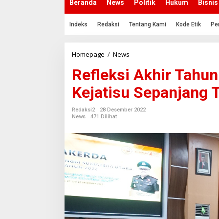
Beranda
News
Politik
Hukum
Bisnis
Indeks
Redaksi
Tentang Kami
Kode Etik
Pe
Homepage
/
News
R
e
Refleksi Akhir Tahun:
f
l
Kejatisu Sepanjang 
e
k
s
Redaksi2
28 Desember 2022
i
News
471 Dilihat
A
k
h
i
r
T
a
h
u
n
: