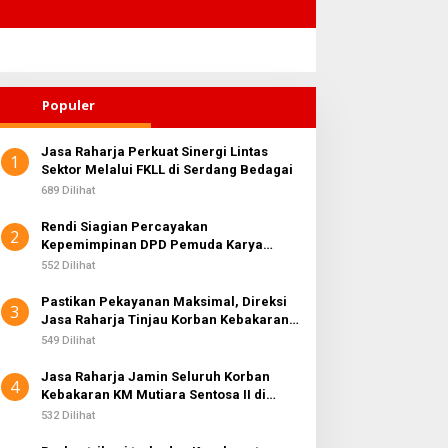
Populer
Jasa Raharja Perkuat Sinergi Lintas
1
Sektor Melalui FKLL di Serdang Bedagai
689 Dilihat
Rendi Siagian Percayakan
2
Kepemimpinan DPD Pemuda Karya
Nasional Kota Medan kepada Josef
552 Dilihat
Sembiring
Pastikan Pekayanan Maksimal, Direksi
3
Jasa Raharja Tinjau Korban Kebakaran
KM Mutiara Sentosa II
549 Dilihat
Jasa Raharja Jamin Seluruh Korban
4
Kebakaran KM Mutiara Sentosa II di
Perairan Sumenep
532 Dilihat