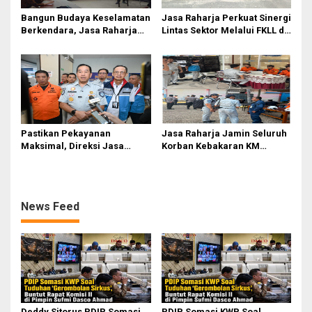
Bangun Budaya Keselamatan
Jasa Raharja Perkuat Sinergi
Berkendara, Jasa Raharja
Lintas Sektor Melalui FKLL di
Gelar Safety Campaign di PT
Serdang Bedagai
Pasifik Medan Industri
Pastikan Pekayanan
Jasa Raharja Jamin Seluruh
Maksimal, Direksi Jasa
Korban Kebakaran KM
Raharja Tinjau Korban
Mutiara Sentosa II di
Kebakaran KM Mutiara
Perairan Sumenep
Sentosa II
News Feed
Deddy Sitorus PDIP Somasi
PDIP Somasi KWP Soal