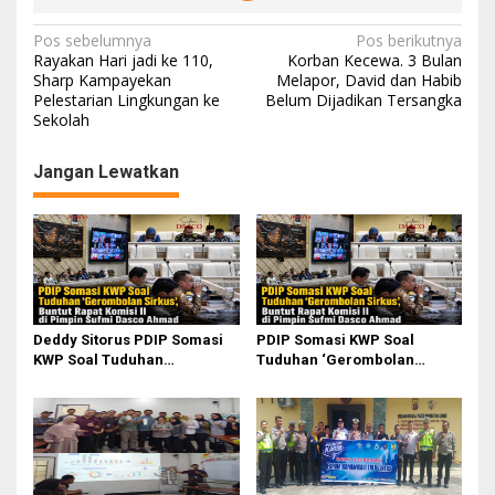
N
Pos sebelumnya
Pos berikutnya
Rayakan Hari jadi ke 110,
Korban Kecewa. 3 Bulan
a
Sharp Kampayekan
Melapor, David dan Habib
Pelestarian Lingkungan ke
Belum Dijadikan Tersangka
v
Sekolah
i
g
Jangan Lewatkan
a
s
i
p
o
Deddy Sitorus PDIP Somasi
PDIP Somasi KWP Soal
s
KWP Soal Tuduhan
Tuduhan ‘Gerombolan
‘Gerombolan Sirkus’, Buntut
Sirkus’, Buntut Rapat Komisi
Rapat Komisi II Dipimpin
II Dipimpin Sufmi Dasco
Sufmi Dasco Ahmad
Ahmad