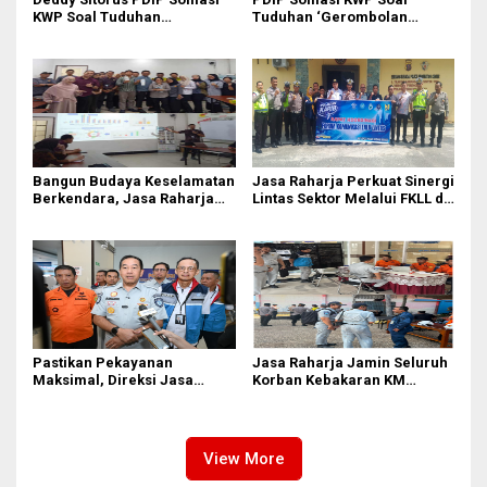
KWP Soal Tuduhan
Tuduhan ‘Gerombolan
‘Gerombolan Sirkus’, Buntut
Sirkus’, Buntut Rapat Komisi
Rapat Komisi II Dipimpin
II Dipimpin Sufmi Dasco
Sufmi Dasco Ahmad
Ahmad
Bangun Budaya Keselamatan
Jasa Raharja Perkuat Sinergi
Berkendara, Jasa Raharja
Lintas Sektor Melalui FKLL di
Gelar Safety Campaign di PT
Serdang Bedagai
Pasifik Medan Industri
Pastikan Pekayanan
Jasa Raharja Jamin Seluruh
Maksimal, Direksi Jasa
Korban Kebakaran KM
Raharja Tinjau Korban
Mutiara Sentosa II di
Kebakaran KM Mutiara
Perairan Sumenep
Sentosa II
View More