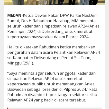
p
e
r
MEDAN
-Ketua Dewan Pakar DPW Partai NasDem
c
Sumut, Drs H Rahudman Harahap, MM meminta
a
y
seluruh kader dan simpatisan relawan AP24 (Anies
a
Pemimpin 2024) di Deliserdang untuk merebut
a
kepercayaan masyarakat dalam Pilpres 2024.
n
M
Hal itu dikatakan Rahudman ketika memberikan
a
s
pengarahan dalam acara Pelantikan Relawan AP24
y
se-Kabupaten Deliserdang di Percut Sei Tuan,
a
Minggu (29/1).
r
a
“Saya meminta agar seluruh anggota, kader dan
k
a
simpatisan Relawan AP24 untuk merebut
t
kepercayaan publik untuk memenangkan Anies
Baswedan sebagai presiden di Pilpres 2024,” kata
Rahudman disambut tepuk tangan sekitar seribu
Relawan AP24 yang hadir di acara tersebut.