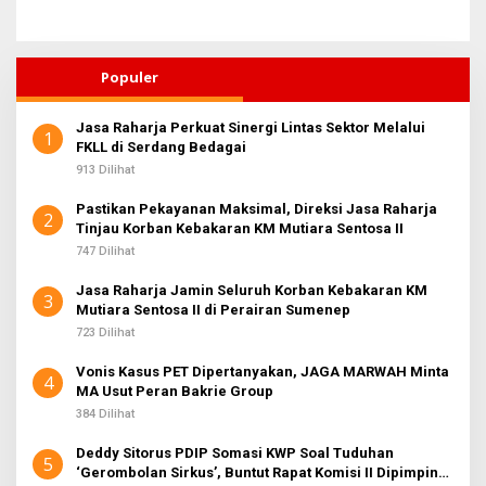
Populer
Jasa Raharja Perkuat Sinergi Lintas Sektor Melalui
1
FKLL di Serdang Bedagai
913 Dilihat
Pastikan Pekayanan Maksimal, Direksi Jasa Raharja
2
Tinjau Korban Kebakaran KM Mutiara Sentosa II
747 Dilihat
Jasa Raharja Jamin Seluruh Korban Kebakaran KM
3
Mutiara Sentosa II di Perairan Sumenep
723 Dilihat
Vonis Kasus PET Dipertanyakan, JAGA MARWAH Minta
4
MA Usut Peran Bakrie Group
384 Dilihat
Deddy Sitorus PDIP Somasi KWP Soal Tuduhan
5
‘Gerombolan Sirkus’, Buntut Rapat Komisi II Dipimpin