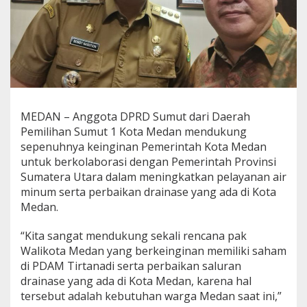
a
n
P
e
l
a
y
a
n
MEDAN – Anggota DPRD Sumut dari Daerah
a
Pemilihan Sumut 1 Kota Medan mendukung
n
A
sepenuhnya keinginan Pemerintah Kota Medan
i
untuk berkolaborasi dengan Pemerintah Provinsi
r
Sumatera Utara dalam meningkatkan pelayanan air
M
minum serta perbaikan drainase yang ada di Kota
i
Medan.
n
u
m
“Kita sangat mendukung sekali rencana pak
d
Walikota Medan yang berkeinginan memiliki saham
a
di PDAM Tirtanadi serta perbaikan saluran
n
drainase yang ada di Kota Medan, karena hal
D
r
tersebut adalah kebutuhan warga Medan saat ini,”
a