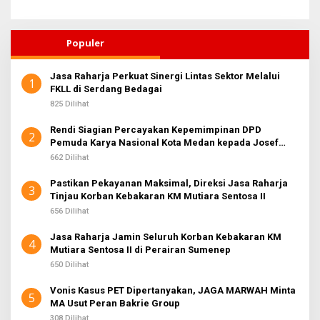
Populer
Jasa Raharja Perkuat Sinergi Lintas Sektor Melalui
1
FKLL di Serdang Bedagai
825 Dilihat
Rendi Siagian Percayakan Kepemimpinan DPD
2
Pemuda Karya Nasional Kota Medan kepada Josef
Sembiring
662 Dilihat
Pastikan Pekayanan Maksimal, Direksi Jasa Raharja
3
Tinjau Korban Kebakaran KM Mutiara Sentosa II
656 Dilihat
Jasa Raharja Jamin Seluruh Korban Kebakaran KM
4
Mutiara Sentosa II di Perairan Sumenep
650 Dilihat
Vonis Kasus PET Dipertanyakan, JAGA MARWAH Minta
5
MA Usut Peran Bakrie Group
308 Dilihat