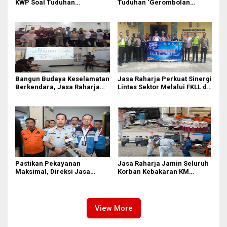
KWP Soal Tuduhan
Tuduhan ‘Gerombolan
‘Gerombolan Sirkus’, Buntut
Sirkus’, Buntut Rapat Komisi
Rapat Komisi II Dipimpin
II Dipimpin Sufmi Dasco
Sufmi Dasco Ahmad
Ahmad
Bangun Budaya Keselamatan
Jasa Raharja Perkuat Sinergi
Berkendara, Jasa Raharja
Lintas Sektor Melalui FKLL di
Gelar Safety Campaign di PT
Serdang Bedagai
Pasifik Medan Industri
Pastikan Pekayanan
Jasa Raharja Jamin Seluruh
Maksimal, Direksi Jasa
Korban Kebakaran KM
Raharja Tinjau Korban
Mutiara Sentosa II di
Kebakaran KM Mutiara
Perairan Sumenep
Sentosa II
View More