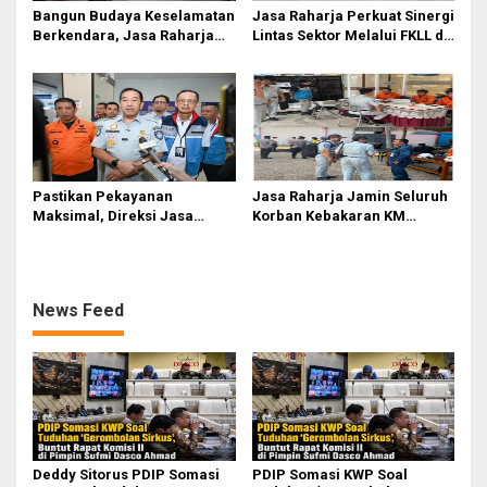
Bangun Budaya Keselamatan
Jasa Raharja Perkuat Sinergi
Berkendara, Jasa Raharja
Lintas Sektor Melalui FKLL di
Gelar Safety Campaign di PT
Serdang Bedagai
Pasifik Medan Industri
Pastikan Pekayanan
Jasa Raharja Jamin Seluruh
Maksimal, Direksi Jasa
Korban Kebakaran KM
Raharja Tinjau Korban
Mutiara Sentosa II di
Kebakaran KM Mutiara
Perairan Sumenep
Sentosa II
News Feed
Deddy Sitorus PDIP Somasi
PDIP Somasi KWP Soal