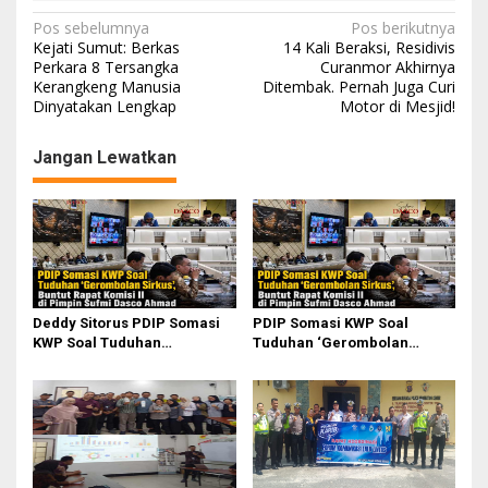
N
Pos sebelumnya
Pos berikutnya
Kejati Sumut: Berkas
14 Kali Beraksi, Residivis
a
Perkara 8 Tersangka
Curanmor Akhirnya
Kerangkeng Manusia
Ditembak. Pernah Juga Curi
v
Dinyatakan Lengkap
Motor di Mesjid!
i
g
Jangan Lewatkan
a
s
i
p
o
Deddy Sitorus PDIP Somasi
PDIP Somasi KWP Soal
s
KWP Soal Tuduhan
Tuduhan ‘Gerombolan
‘Gerombolan Sirkus’, Buntut
Sirkus’, Buntut Rapat Komisi
Rapat Komisi II Dipimpin
II Dipimpin Sufmi Dasco
Sufmi Dasco Ahmad
Ahmad