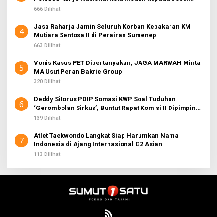
Sembiring
666 Dilihat
Jasa Raharja Jamin Seluruh Korban Kebakaran KM
4
Mutiara Sentosa II di Perairan Sumenep
663 Dilihat
Vonis Kasus PET Dipertanyakan, JAGA MARWAH Minta
5
MA Usut Peran Bakrie Group
320 Dilihat
Deddy Sitorus PDIP Somasi KWP Soal Tuduhan
6
‘Gerombolan Sirkus’, Buntut Rapat Komisi II Dipimpin
Sufmi Dasco Ahmad
139 Dilihat
Atlet Taekwondo Langkat Siap Harumkan Nama
7
Indonesia di Ajang Internasional G2 Asian
113 Dilihat