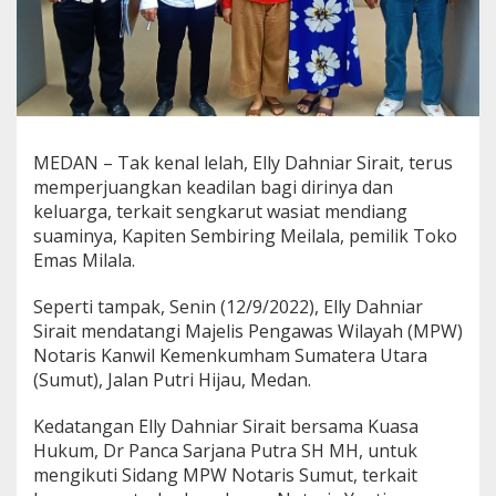
M
i
l
a
l
a
M
i
MEDAN – Tak kenal lelah, Elly Dahniar Sirait, terus
n
memperjuangkan keadilan bagi dirinya dan
t
keluarga, terkait sengkarut wasiat mendiang
a
suaminya, Kapiten Sembiring Meilala, pemilik Toko
K
e
Emas Milala.
a
d
Seperti tampak, Senin (12/9/2022), Elly Dahniar
i
Sirait mendatangi Majelis Pengawas Wilayah (MPW)
l
Notaris Kanwil Kemenkumham Sumatera Utara
a
n
(Sumut), Jalan Putri Hijau, Medan.
Kedatangan Elly Dahniar Sirait bersama Kuasa
Hukum, Dr Panca Sarjana Putra SH MH, untuk
mengikuti Sidang MPW Notaris Sumut, terkait