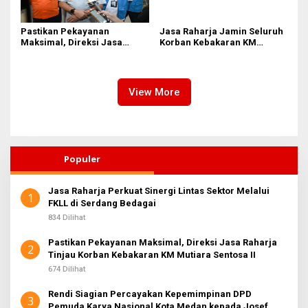
Pastikan Pekayanan
Jasa Raharja Jamin Seluruh
Maksimal, Direksi Jasa
Korban Kebakaran KM
Raharja Tinjau Korban
Mutiara Sentosa II di
Kebakaran KM Mutiara
Perairan Sumenep
Sentosa II
View More
Populer
Jasa Raharja Perkuat Sinergi Lintas Sektor Melalui
1
FKLL di Serdang Bedagai
834 Dilihat
Pastikan Pekayanan Maksimal, Direksi Jasa Raharja
2
Tinjau Korban Kebakaran KM Mutiara Sentosa II
674 Dilihat
Rendi Siagian Percayakan Kepemimpinan DPD
3
Pemuda Karya Nasional Kota Medan kepada Josef