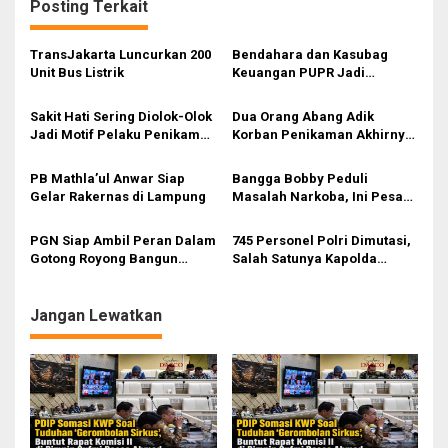
g
Posting Terkait
a
s
TransJakarta Luncurkan 200
Bendahara dan Kasubag
Unit Bus Listrik
Keuangan PUPR Jadi
i
Tersangka
p
Sakit Hati Sering Diolok-Olok
Dua Orang Abang Adik
Jadi Motif Pelaku Penikaman
Korban Penikaman Akhirnya
o
Anak
Meninggal
s
PB Mathla’ul Anwar Siap
Bangga Bobby Peduli
Gelar Rakernas di Lampung
Masalah Narkoba, Ini Pesan
Bang Fauzi
PGN Siap Ambil Peran Dalam
745 Personel Polri Dimutasi,
Gotong Royong Bangun
Salah Satunya Kapolda
Jargas Nasional Untuk
Sumut
Kurangi Subsidi Energi
Jangan Lewatkan