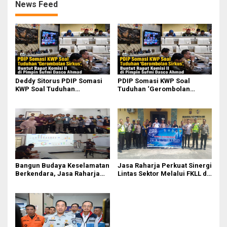
News Feed
Deddy Sitorus PDIP Somasi
PDIP Somasi KWP Soal
KWP Soal Tuduhan
Tuduhan ‘Gerombolan
‘Gerombolan Sirkus’, Buntut
Sirkus’, Buntut Rapat Komisi
Rapat Komisi II Dipimpin
II Dipimpin Sufmi Dasco
Sufmi Dasco Ahmad
Ahmad
Bangun Budaya Keselamatan
Jasa Raharja Perkuat Sinergi
Berkendara, Jasa Raharja
Lintas Sektor Melalui FKLL di
Gelar Safety Campaign di PT
Serdang Bedagai
Pasifik Medan Industri