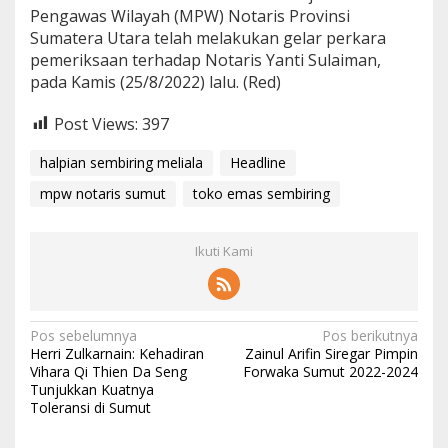
Pengawas Wilayah (MPW) Notaris Provinsi
Sumatera Utara telah melakukan gelar perkara
pemeriksaan terhadap Notaris Yanti Sulaiman,
pada Kamis (25/8/2022) lalu. (Red)
Post Views:
397
halpian sembiring meliala
Headline
mpw notaris sumut
toko emas sembiring
Ikuti Kami
N
Pos sebelumnya
Pos berikutnya
Herri Zulkarnain: Kehadiran
Zainul Arifin Siregar Pimpin
a
Vihara Qi Thien Da Seng
Forwaka Sumut 2022-2024
Tunjukkan Kuatnya
v
Toleransi di Sumut
i