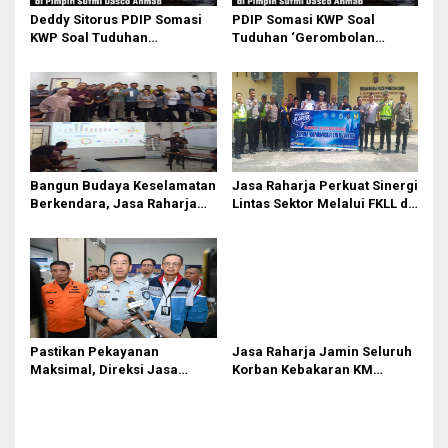
Deddy Sitorus PDIP Somasi
PDIP Somasi KWP Soal
KWP Soal Tuduhan
Tuduhan ‘Gerombolan
‘Gerombolan Sirkus’, Buntut
Sirkus’, Buntut Rapat Komisi
Rapat Komisi II Dipimpin
II Dipimpin Sufmi Dasco
Sufmi Dasco Ahmad
Ahmad
Bangun Budaya Keselamatan
Jasa Raharja Perkuat Sinergi
Berkendara, Jasa Raharja
Lintas Sektor Melalui FKLL di
Gelar Safety Campaign di PT
Serdang Bedagai
Pasifik Medan Industri
Pastikan Pekayanan
Jasa Raharja Jamin Seluruh
Maksimal, Direksi Jasa
Korban Kebakaran KM
Raharja Tinjau Korban
Mutiara Sentosa II di
Kebakaran KM Mutiara
Perairan Sumenep
Sentosa II