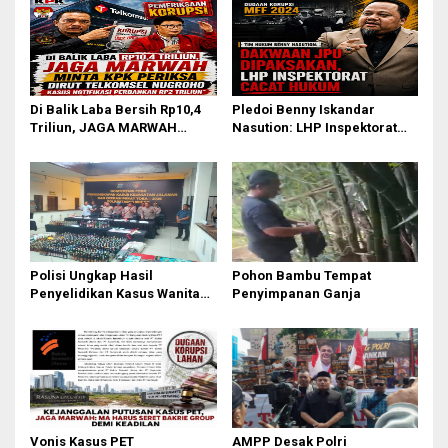
Di Balik Laba Bersih Rp10,4
Pledoi Benny Iskandar
Triliun, JAGA MARWAH
Nasution: LHP Inspektorat
Desak KPK Periksa Dirut
Cacat Hukum, Audit BPK
Telkomsel Nugroho Terkait
Nihil Temuan
Dugaan Kasus Notifikasi
Perbankan
Polisi Ungkap Hasil
Pohon Bambu Tempat
Penyelidikan Kasus Wanita
Penyimpanan Ganja
Tewas Diduga Bunuh Diri di
Komplek Bumi Asri Medan
Vonis Kasus PET
AMPP Desak Polri