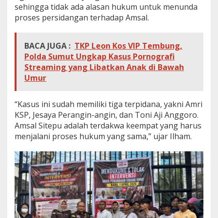
sehingga tidak ada alasan hukum untuk menunda
proses persidangan terhadap Amsal.
BACA JUGA :
TKP Leon Kos VIP Tembung,
Polda Sumut Ungkap Kasus Pornografi
Streaming yang Libatkan Anak di Bawah
Umur
“Kasus ini sudah memiliki tiga terpidana, yakni Amri
KSP, Jesaya Perangin-angin, dan Toni Aji Anggoro.
Amsal Sitepu adalah terdakwa keempat yang harus
menjalani proses hukum yang sama,” ujar Ilham.