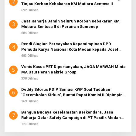
2
Tinjau Korban Kebakaran KM Mutiara Sentosa II
692 Dilihat
Jasa Raharja Jamin Seluruh Korban Kebakaran KM
3
Mutiara Sentosa II di Perairan Sumenep
684 Dilihat
Rendi Siagian Percayakan Kepemimpinan DPD
4
Pemuda Karya Nasional Kota Medan kepada Josef
Sembiring
683 Dilihat
Vonis Kasus PET Dipertanyakan, JAGA MARWAH Minta
5
MA Usut Peran Bakrie Group
338 Dilihat
Deddy Sitorus PDIP Somasi KWP Soal Tuduhan
6
‘Gerombolan Sirkus’, Buntut Rapat Komisi II Dipimpin
Sufmi Dasco Ahmad
169 Dilihat
Bangun Budaya Keselamatan Berkendara, Jasa
7
Raharja Gelar Safety Campaign di PT Pasifik Medan
Industri
123 Dilihat