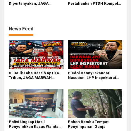
Dipertanyakan, JAGA
Pertahankan PTDH Kompol
MARWAH Minta MA Usut
DK dan Tolak Upaya Banding
Peran Bakrie Group
News Feed
Di Balik Laba Bersih Rp10,4
Pledoi Benny Iskandar
Triliun, JAGA MARWAH
Nasution: LHP Inspektorat
Desak KPK Periksa Dirut
Cacat Hukum, Audit BPK
Telkomsel Nugroho Terkait
Nihil Temuan
Dugaan Kasus Notifikasi
Perbankan
Polisi Ungkap Hasil
Pohon Bambu Tempat
Penyelidikan Kasus Wanita
Penyimpanan Ganja