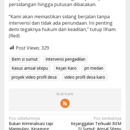
persidangan hingga putusan dibacakan.
“Kami akan memastikan sidang berjalan tanpa
intervensi dan tidak ada penundaan. Ini penting
demi tegaknya hukum dan keadilan,” tutup Ilham.
(Red)
Post Views:
329
Bem si sumut
Intervensi pengadilan
Kasus amsal sitepu
Kejari Karo
pn medan
proyek video profil desa
video profil desa karo
Ikuti Kami
N
Pos sebelumnya
Pos berikutnya
Bukan Kriminalisasi tapi
Kejanggalan Terkuak! BEM
a
Manipulasi, Kejagung
SI Sumut: Amsal Sitepu