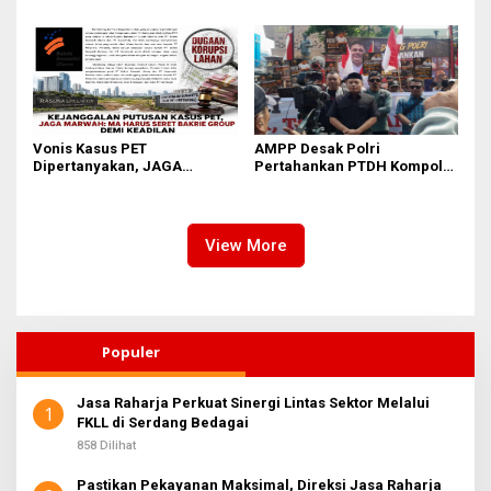
Tewas Diduga Bunuh Diri di
Komplek Bumi Asri Medan
Vonis Kasus PET
AMPP Desak Polri
Dipertanyakan, JAGA
Pertahankan PTDH Kompol
MARWAH Minta MA Usut
DK dan Tolak Upaya Banding
Peran Bakrie Group
View More
Populer
Jasa Raharja Perkuat Sinergi Lintas Sektor Melalui
1
FKLL di Serdang Bedagai
858 Dilihat
Pastikan Pekayanan Maksimal, Direksi Jasa Raharja