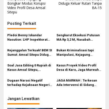
Bongkar Modus Korupsi
Diduga Keluar Rutan Tanpa
v
Video Profil Desa Amsal
BA-15
i
Sitepu
g
Posting Terkait
a
s
Pledoi Benny Iskandar
Sengkarut Eksekusi Putusan
i
Nasution: LHP Inspektorat
MA Rp 3,2 M, Nasabah
Cacat Hukum, Audit BPK
Sompo Protes PN Medan!
p
Nihil Temuan
Kejanggalan Terkuak! BEM SI
Bukan Kriminalisasi tapi
o
Sumut: Amsal Sitepu Diduga
Manipulasi, Kejagung
s
Keluar Rutan Tanpa BA-15
Bongkar Modus Korupsi
Video Profil Desa Amsal
Soal Jasa Editing 0 Rupiah di
Kasus Proyek Video Profil
Sitepu
Kasus Amsal Sitepu,
Desa di Karo, Jaga Marwah:
Kejagung : Biaya
Legislatif Jangan Terkesan
Dianggarkan Lebih Dari Satu
Jadi Tameng Kasus Korupsi
Dugaan Narasi Negatif
JAGA MARWAH : Terkesan
Kali
terhadap Kejaksaan Negeri
Ada Intervensi di Sidang
Karo: Ancaman Obstruction
Korupsi Proyek Video Profil
of Justice dan Pelanggaran
Desa Karo
UU Pers
Jangan Lewatkan