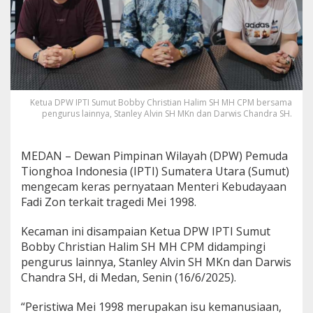
n
M
e
n
t
e
r
i
Ketua DPW IPTI Sumut Bobby Christian Halim SH MH CPM bersama
K
pengurus lainnya, Stanley Alvin SH MKn dan Darwis Chandra SH.
e
b
u
MEDAN – Dewan Pimpinan Wilayah (DPW) Pemuda
d
Tionghoa Indonesia (IPTI) Sumatera Utara (Sumut)
a
mengecam keras pernyataan Menteri Kebudayaan
y
a
Fadi Zon terkait tragedi Mei 1998.
a
n
Kecaman ini disampaian Ketua DPW IPTI Sumut
F
Bobby Christian Halim SH MH CPM didampingi
a
pengurus lainnya, Stanley Alvin SH MKn dan Darwis
d
l
Chandra SH, di Medan, Senin (16/6/2025).
i
Z
“Peristiwa Mei 1998 merupakan isu kemanusiaan,
o