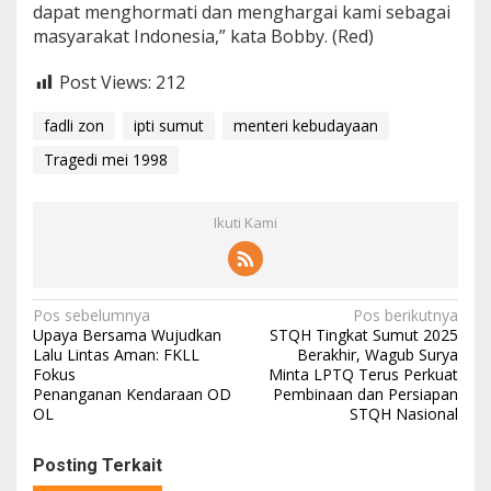
dapat menghormati dan menghargai kami sebagai
masyarakat Indonesia,” kata Bobby. (Red)
Post Views:
212
fadli zon
ipti sumut
menteri kebudayaan
Tragedi mei 1998
Ikuti Kami
N
Pos sebelumnya
Pos berikutnya
Upaya Bersama Wujudkan
STQH Tingkat Sumut 2025
a
Lalu Lintas Aman: FKLL
Berakhir, Wagub Surya
Fokus
Minta LPTQ Terus Perkuat
v
Penanganan Kendaraan OD
Pembinaan dan Persiapan
i
OL
STQH Nasional
g
Posting Terkait
a