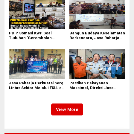
Anak
Sufmi Dasco Ahmad
PDIP Somasi KWP Soal
Bangun Budaya Keselamatan
Tuduhan ‘Gerombolan
Berkendara, Jasa Raharja
Sirkus’, Buntut Rapat Komisi
Gelar Safety Campaign di PT
II Dipimpin Sufmi Dasco
Pasifik Medan Industri
Ahmad
Jasa Raharja Perkuat Sinergi
Pastikan Pekayanan
Lintas Sektor Melalui FKLL di
Maksimal, Direksi Jasa
Serdang Bedagai
Raharja Tinjau Korban
Kebakaran KM Mutiara
Sentosa II
View More