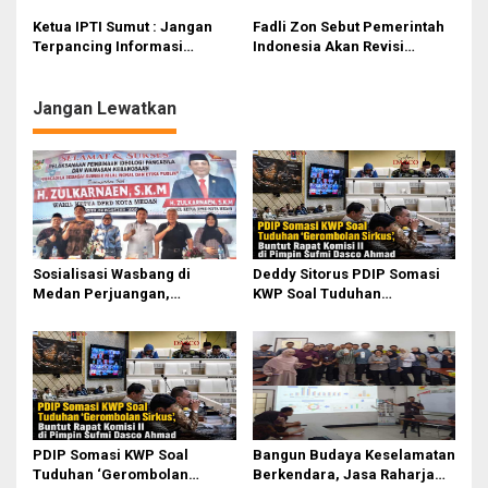
s
Ketua IPTI Sumut : Jangan
Fadli Zon Sebut Pemerintah
i
Terpancing Informasi
Indonesia Akan Revisi
Provokatif yang Ingin
Catatan Sejarah
p
Memecah Belah
o
Jangan Lewatkan
s
Sosialisasi Wasbang di
Deddy Sitorus PDIP Somasi
Medan Perjuangan,
KWP Soal Tuduhan
Zulkarnaen Janji
‘Gerombolan Sirkus’, Buntut
Perjuangkan Ruang Bermain
Rapat Komisi II Dipimpin
Anak
Sufmi Dasco Ahmad
PDIP Somasi KWP Soal
Bangun Budaya Keselamatan
Tuduhan ‘Gerombolan
Berkendara, Jasa Raharja