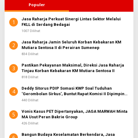
Populer
Jasa Raharja Perkuat Sinergi Lintas Sektor Melalui
1
FKLL di Serdang Bedagai
1007 Dilihat
Jasa Raharja Jamin Seluruh Korban Kebakaran KM
2
Mutiara Sentosa II di Perairan Sumenep
834 Dilihat
Pastikan Pekayanan Maksimal, Direksi Jasa Raharja
3
Tinjau Korban Kebakaran KM Mutiara Sentosa II
818 Dilihat
Deddy Sitorus PDIP Somasi KWP Soal Tuduhan
4
‘Gerombolan Sirkus’, Buntut Rapat Komisi II Dipimpin
Sufmi Dasco Ahmad
440 Dilihat
Vonis Kasus PET Dipertanyakan, JAGA MARWAH Minta
5
MA Usut Peran Bakrie Group
426 Dilihat
Bangun Budaya Keselamatan Berkendara, Jasa
6