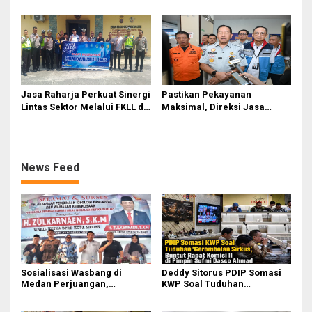
Sirkus’, Buntut Rapat Komisi
Gelar Safety Campaign di PT
II Dipimpin Sufmi Dasco
Pasifik Medan Industri
Ahmad
Jasa Raharja Perkuat Sinergi
Pastikan Pekayanan
Lintas Sektor Melalui FKLL di
Maksimal, Direksi Jasa
Serdang Bedagai
Raharja Tinjau Korban
Kebakaran KM Mutiara
Sentosa II
News Feed
Sosialisasi Wasbang di
Deddy Sitorus PDIP Somasi
Medan Perjuangan,
KWP Soal Tuduhan
Zulkarnaen Janji
‘Gerombolan Sirkus’, Buntut
Perjuangkan Ruang Bermain
Rapat Komisi II Dipimpin