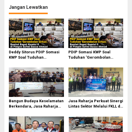
g
Jangan Lewatkan
a
s
i
p
o
Deddy Sitorus PDIP Somasi
PDIP Somasi KWP Soal
s
KWP Soal Tuduhan
Tuduhan ‘Gerombolan
‘Gerombolan Sirkus’, Buntut
Sirkus’, Buntut Rapat Komisi
Rapat Komisi II Dipimpin
II Dipimpin Sufmi Dasco
Sufmi Dasco Ahmad
Ahmad
Bangun Budaya Keselamatan
Jasa Raharja Perkuat Sinergi
Berkendara, Jasa Raharja
Lintas Sektor Melalui FKLL di
Gelar Safety Campaign di PT
Serdang Bedagai
Pasifik Medan Industri