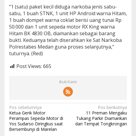
e
“1 (satu) paket kecil diduga narkoba jenis sabu-
r
sabu, 1 buah STNK, 1 unit HP Android warna Hitam,
j
1 buah dompet warna coklat berisi uang tunai Rp
a
50.000 dan 1 unit sepeda motor RX King warna
d
i
Hitam BK 4830 OB, diamankan sebagai barang
!
bukti. Keduanya telah diserahkan ke Sat Narkoba
Polrestabes Medan guna proses selanjutnya,”
tuturnya. (Red)
Post Views:
665
Ikuti Kami
N
Pos sebelumnya
Pos berikutnya
Ketua Genk Motor
11 Preman Mengaku
a
Perampas Sepeda Motor di
Tukang Parkir Diamankan
Yos Sudarso Diringkus saat
dari Tempat Tongkrongan
v
Bersembunyi di Marelan
i