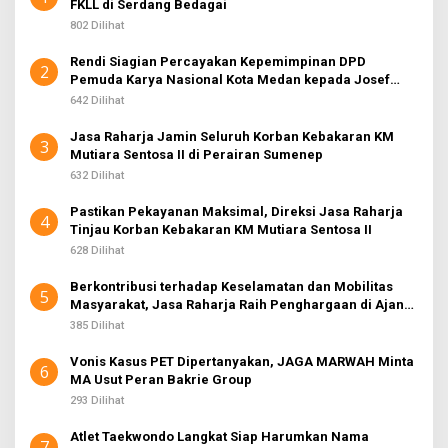
FKLL di Serdang Bedagai
802 Dilihat
Rendi Siagian Percayakan Kepemimpinan DPD
2
Pemuda Karya Nasional Kota Medan kepada Josef
Sembiring
642 Dilihat
Jasa Raharja Jamin Seluruh Korban Kebakaran KM
3
Mutiara Sentosa II di Perairan Sumenep
632 Dilihat
Pastikan Pekayanan Maksimal, Direksi Jasa Raharja
4
Tinjau Korban Kebakaran KM Mutiara Sentosa II
628 Dilihat
Berkontribusi terhadap Keselamatan dan Mobilitas
5
Masyarakat, Jasa Raharja Raih Penghargaan di Ajang
Transportasi Indonesia Awards 2026
385 Dilihat
Vonis Kasus PET Dipertanyakan, JAGA MARWAH Minta
6
MA Usut Peran Bakrie Group
293 Dilihat
Atlet Taekwondo Langkat Siap Harumkan Nama
7