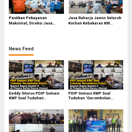
Pastikan Pekayanan
Jasa Raharja Jamin Seluruh
Maksimal, Direksi Jasa
Korban Kebakaran KM
Raharja Tinjau Korban
Mutiara Sentosa II di
Kebakaran KM Mutiara
Perairan Sumenep
Sentosa II
News Feed
Deddy Sitorus PDIP Somasi
PDIP Somasi KWP Soal
KWP Soal Tuduhan
Tuduhan ‘Gerombolan
‘Gerombolan Sirkus’, Buntut
Sirkus’, Buntut Rapat Komisi
Rapat Komisi II Dipimpin
II Dipimpin Sufmi Dasco
Sufmi Dasco Ahmad
Ahmad