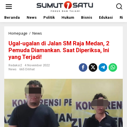
L
e
w
a
Beranda
News
Politik
Hukum
Bisnis
Edukasi
Rile
t
i
k
Homepage
/
News
U
e
g
Ugal-ugalan di Jalan SM Raja Medan, 2
k
a
o
l
Pemuda Diamankan. Saat Diperiksa, Ini
n
-
yang Terjadi!
t
u
e
g
Redaksi2
4 November 2022
n
a
News
665 Dilihat
l
a
n
d
i
J
a
l
a
n
S