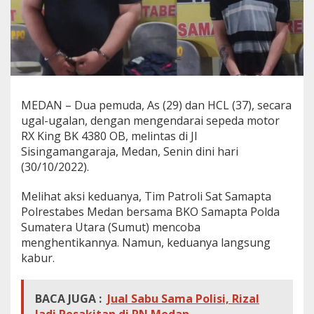
M
R
a
j
a
M
e
d
MEDAN – Dua pemuda, As (29) dan HCL (37), secara
a
ugal-ugalan, dengan mengendarai sepeda motor
n
,
RX King BK 4380 OB, melintas di Jl
2
Sisingamangaraja, Medan, Senin dini hari
P
(30/10/2022).
e
m
Melihat aksi keduanya, Tim Patroli Sat Samapta
u
d
Polrestabes Medan bersama BKO Samapta Polda
a
Sumatera Utara (Sumut) mencoba
D
menghentikannya. Namun, keduanya langsung
i
kabur.
a
m
a
BACA JUGA :
Jual Sabu Sama Polisi, Rizal
n
k