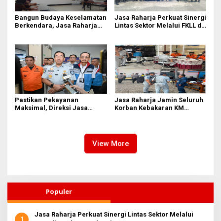
Bangun Budaya Keselamatan
Jasa Raharja Perkuat Sinergi
Berkendara, Jasa Raharja
Lintas Sektor Melalui FKLL di
Gelar Safety Campaign di PT
Serdang Bedagai
Pasifik Medan Industri
Pastikan Pekayanan
Jasa Raharja Jamin Seluruh
Maksimal, Direksi Jasa
Korban Kebakaran KM
Raharja Tinjau Korban
Mutiara Sentosa II di
Kebakaran KM Mutiara
Perairan Sumenep
Sentosa II
View More
Populer
Jasa Raharja Perkuat Sinergi Lintas Sektor Melalui
1