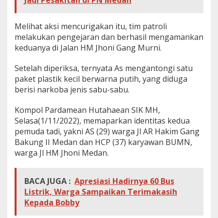
Jadi Pesakitan di PN Medan
a
n
.
Melihat aksi mencurigakan itu, tim patroli
S
melakukan pengejaran dan berhasil mengamankan
a
keduanya di Jalan HM Jhoni Gang Murni.
a
t
Setelah diperiksa, ternyata As mengantongi satu
D
i
paket plastik kecil berwarna putih, yang diduga
p
berisi narkoba jenis sabu-sabu.
e
r
Kompol Pardamean Hutahaean SIK MH,
i
Selasa(1/11/2022), memaparkan identitas kedua
k
s
pemuda tadi, yakni AS (29) warga Jl AR Hakim Gang
a
Bakung II Medan dan HCP (37) karyawan BUMN,
,
warga Jl HM Jhoni Medan.
I
n
i
BACA JUGA :
Apresiasi Hadirnya 60 Bus
y
a
Listrik, Warga Sampaikan Terimakasih
n
Kepada Bobby
g
T