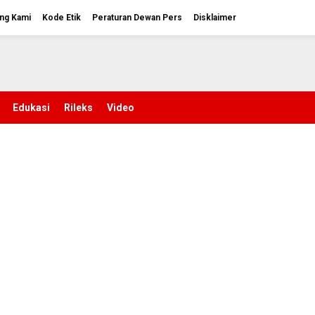
ng Kami
Kode Etik
Peraturan Dewan Pers
Disklaimer
Edukasi
Rileks
Video