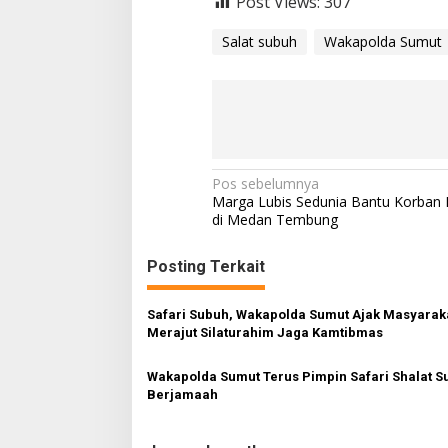
Post Views:
307
Salat subuh
Wakapolda Sumut
N
Pos sebelumnya
Marga Lubis Sedunia Bantu Korban
a
di Medan Tembung
v
Posting Terkait
i
g
Safari Subuh, Wakapolda Sumut Ajak Masyarak
a
Merajut Silaturahim Jaga Kamtibmas
s
Wakapolda Sumut Terus Pimpin Safari Shalat S
i
Berjamaah
p
o