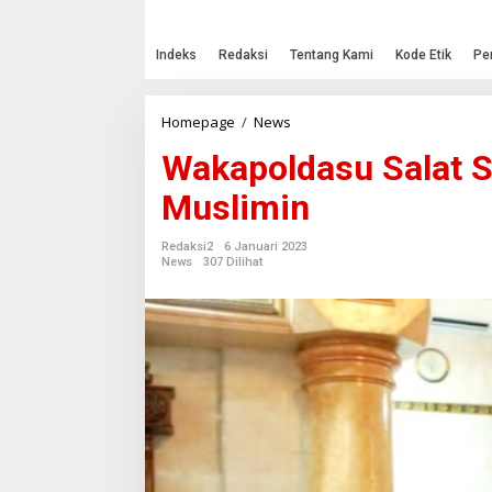
Indeks
Redaksi
Tentang Kami
Kode Etik
Pe
Homepage
/
News
W
a
Wakapoldasu Salat S
k
a
Muslimin
p
o
l
Redaksi2
6 Januari 2023
d
News
307 Dilihat
a
s
u
S
a
l
a
t
S
u
b