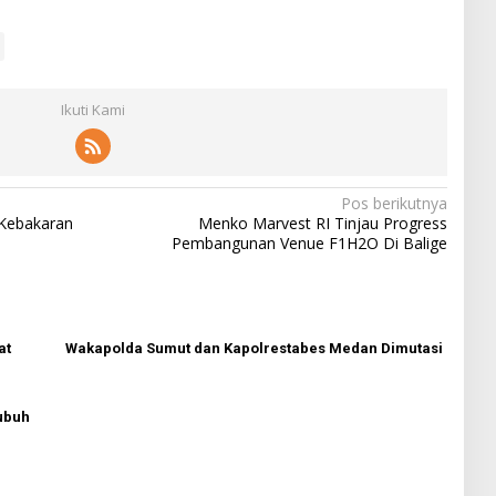
Ikuti Kami
Pos berikutnya
 Kebakaran
Menko Marvest RI Tinjau Progress
Pembangunan Venue F1H2O Di Balige
at
Wakapolda Sumut dan Kapolrestabes Medan Dimutasi
ubuh