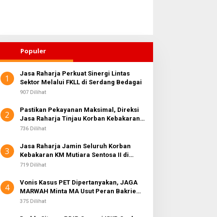
Populer
Jasa Raharja Perkuat Sinergi Lintas
1
Sektor Melalui FKLL di Serdang Bedagai
907 Dilihat
Pastikan Pekayanan Maksimal, Direksi
2
Jasa Raharja Tinjau Korban Kebakaran
KM Mutiara Sentosa II
736 Dilihat
Jasa Raharja Jamin Seluruh Korban
3
Kebakaran KM Mutiara Sentosa II di
Perairan Sumenep
719 Dilihat
Vonis Kasus PET Dipertanyakan, JAGA
4
MARWAH Minta MA Usut Peran Bakrie
Group
375 Dilihat