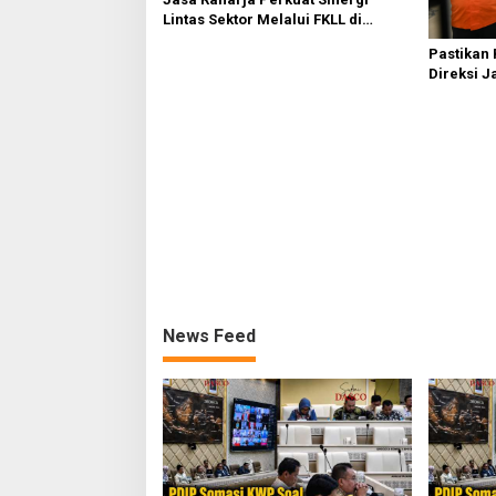
Lintas Sektor Melalui FKLL di
Serdang Bedagai
Pastikan
Direksi J
Kebakaran
News Feed