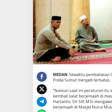
u
h
d
i
M
a
s
j
i
d
N
u
r
u
l
M
u
MEDAN
-Sewaktu pembatasan Co
s
Polda Sumut menjadi terbatas.
l
i
“Namun saat ini peraturan itu
m
kembali salat berjemaah di mas
i
n
Hartanto, SH SIK M.Si mengawa
berjemaah di Masjid Nurul Mus