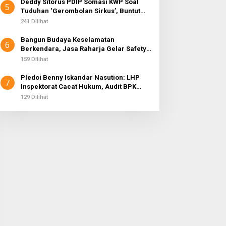
Deddy Sitorus PDIP Somasi KWP Soal
5
Tuduhan ‘Gerombolan Sirkus’, Buntut
Rapat Komisi II Dipimpin Sufmi Dasco
241 Dilihat
Ahmad
Bangun Budaya Keselamatan
6
Berkendara, Jasa Raharja Gelar Safety
Campaign di PT Pasifik Medan Industri
159 Dilihat
Pledoi Benny Iskandar Nasution: LHP
7
Inspektorat Cacat Hukum, Audit BPK
Nihil Temuan
129 Dilihat