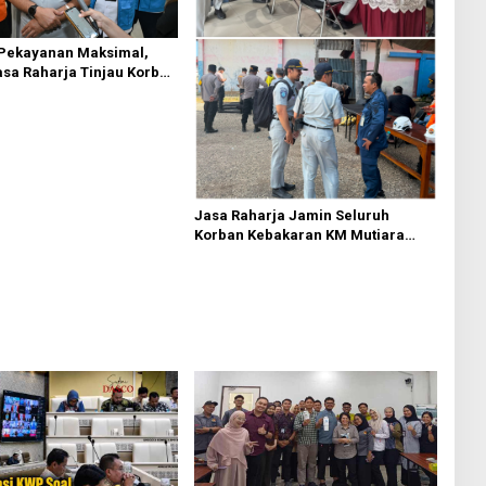
 Pekayanan Maksimal,
asa Raharja Tinjau Korban
 KM Mutiara Sentosa II
Jasa Raharja Jamin Seluruh
Korban Kebakaran KM Mutiara
Sentosa II di Perairan Sumenep