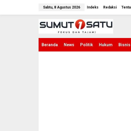
L
e
Sabtu, 8 Agustus 2026
Indeks
Redaksi
Tenta
w
a
t
i
k
e
k
Beranda
News
Politik
Hukum
Bisnis
o
n
t
e
n