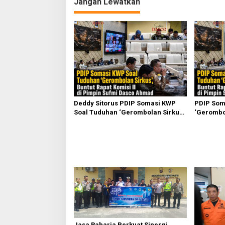
Jangan Lewatkan
s
Deddy Sitorus PDIP Somasi KWP
PDIP Som
Soal Tuduhan ‘Gerombolan Sirkus’,
‘Gerombol
Buntut Rapat Komisi II Dipimpin
Komisi II
Sufmi Dasco Ahmad
Ahmad
Jasa Raharja Perkuat Sinergi