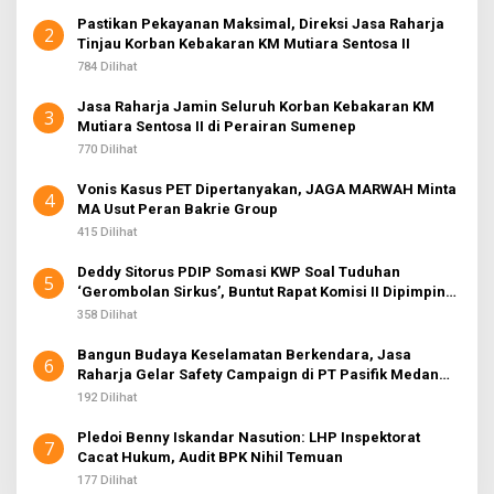
Pastikan Pekayanan Maksimal, Direksi Jasa Raharja
2
Tinjau Korban Kebakaran KM Mutiara Sentosa II
784 Dilihat
Jasa Raharja Jamin Seluruh Korban Kebakaran KM
3
Mutiara Sentosa II di Perairan Sumenep
770 Dilihat
Vonis Kasus PET Dipertanyakan, JAGA MARWAH Minta
4
MA Usut Peran Bakrie Group
415 Dilihat
Deddy Sitorus PDIP Somasi KWP Soal Tuduhan
5
‘Gerombolan Sirkus’, Buntut Rapat Komisi II Dipimpin
Sufmi Dasco Ahmad
358 Dilihat
Bangun Budaya Keselamatan Berkendara, Jasa
6
Raharja Gelar Safety Campaign di PT Pasifik Medan
Industri
192 Dilihat
Pledoi Benny Iskandar Nasution: LHP Inspektorat
7
Cacat Hukum, Audit BPK Nihil Temuan
177 Dilihat