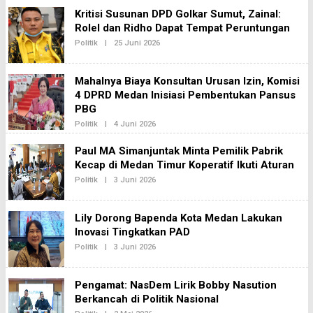
S
E
Kritisi Susunan DPD Golkar Sumut, Zainal:
I
H
2
Rolel dan Ridho Dapat Tempat Peruntungan
R
E
Politik
|
25 Juni 2026
O
D
L
A
E
K
H
S
Mahalnya Biaya Konsultan Urusan Izin, Komisi
R
I
E
4 DPRD Medan Inisiasi Pembentukan Pansus
2
D
PBG
A
K
Politik
|
4 Juni 2026
O
S
L
I
E
Paul MA Simanjuntak Minta Pemilik Pabrik
2
H
Kecap di Medan Timur Koperatif Ikuti Aturan
R
E
Politik
|
3 Juni 2026
O
D
L
A
E
K
H
S
Lily Dorong Bapenda Kota Medan Lakukan
R
I
E
Inovasi Tingkatkan PAD
2
D
Politik
|
3 Juni 2026
O
A
L
K
E
S
H
I
Pengamat: NasDem Lirik Bobby Nasution
R
2
E
Berkancah di Politik Nasional
D