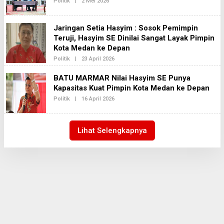
Politik
|
2 Mei 2026
O
A
L
K
E
S
H
I
Jaringan Setia Hasyim : Sosok Pemimpin
R
2
E
Teruji, Hasyim SE Dinilai Sangat Layak Pimpin
D
Kota Medan ke Depan
A
K
Politik
|
23 April 2026
O
S
L
I
E
BATU MARMAR Nilai Hasyim SE Punya
2
H
Kapasitas Kuat Pimpin Kota Medan ke Depan
R
E
Politik
|
16 April 2026
O
D
L
A
E
K
H
S
R
I
Lihat Selengkapnya
E
2
D
A
K
S
I
2