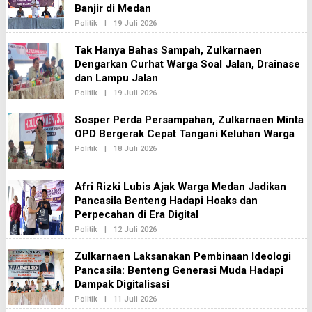
D
Banjir di Medan
A
K
Politik
|
19 Juli 2026
O
S
L
I
E
Tak Hanya Bahas Sampah, Zulkarnaen
2
H
Dengarkan Curhat Warga Soal Jalan, Drainase
R
E
dan Lampu Jalan
D
A
Politik
|
19 Juli 2026
O
K
L
S
E
Sosper Perda Persampahan, Zulkarnaen Minta
I
H
2
OPD Bergerak Cepat Tangani Keluhan Warga
R
E
Politik
|
18 Juli 2026
O
D
L
A
E
K
H
S
Afri Rizki Lubis Ajak Warga Medan Jadikan
R
I
E
Pancasila Benteng Hadapi Hoaks dan
2
D
Perpecahan di Era Digital
A
K
Politik
|
12 Juli 2026
O
S
L
I
E
Zulkarnaen Laksanakan Pembinaan Ideologi
2
H
Pancasila: Benteng Generasi Muda Hadapi
R
E
Dampak Digitalisasi
D
A
Politik
|
11 Juli 2026
O
K
L