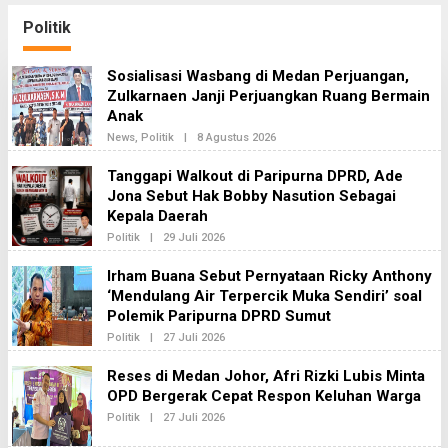
Periksa Dirut Telkomsel
Nugroho Terkait Dugaan
Politik
Kasus Notifikasi
Perbankan
Sosialisasi Wasbang di Medan Perjuangan,
Zulkarnaen Janji Perjuangkan Ruang Bermain
Anak
News
,
Politik
|
8 Agustus 2026
O
L
E
Tanggapi Walkout di Paripurna DPRD, Ade
H
Jona Sebut Hak Bobby Nasution Sebagai
R
E
Kepala Daerah
D
A
Politik
|
29 Juli 2026
O
K
L
S
E
Irham Buana Sebut Pernyataan Ricky Anthony
I
H
2
‘Mendulang Air Terpercik Muka Sendiri’ soal
R
E
Polemik Paripurna DPRD Sumut
D
A
Politik
|
27 Juli 2026
O
K
L
S
E
Reses di Medan Johor, Afri Rizki Lubis Minta
I
H
2
OPD Bergerak Cepat Respon Keluhan Warga
R
E
Politik
|
27 Juli 2026
O
D
L
A
E