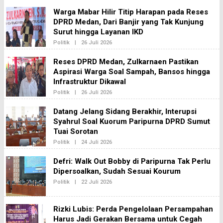
K
H
S
Warga Mabar Hilir Titip Harapan pada Reses
R
I
E
DPRD Medan, Dari Banjir yang Tak Kunjung
2
D
Surut hingga Layanan IKD
A
K
Politik
|
26 Juli 2026
O
S
L
I
E
Reses DPRD Medan, Zulkarnaen Pastikan
2
H
Aspirasi Warga Soal Sampah, Bansos hingga
R
E
Infrastruktur Dikawal
D
A
Politik
|
26 Juli 2026
O
K
L
S
E
Datang Jelang Sidang Berakhir, Interupsi
I
H
2
Syahrul Soal Kuorum Paripurna DPRD Sumut
R
E
Tuai Sorotan
D
A
Politik
|
24 Juli 2026
O
K
L
S
E
Defri: Walk Out Bobby di Paripurna Tak Perlu
I
H
2
Dipersoalkan, Sudah Sesuai Kourum
R
E
Politik
|
22 Juli 2026
O
D
L
A
E
K
H
S
Rizki Lubis: Perda Pengelolaan Persampahan
R
I
E
Harus Jadi Gerakan Bersama untuk Cegah
2