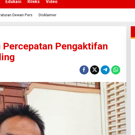
Edukasi
Rileks
Video
raturan Dewan Pers
Disklaimer
Percepatan Pengaktifan
ling