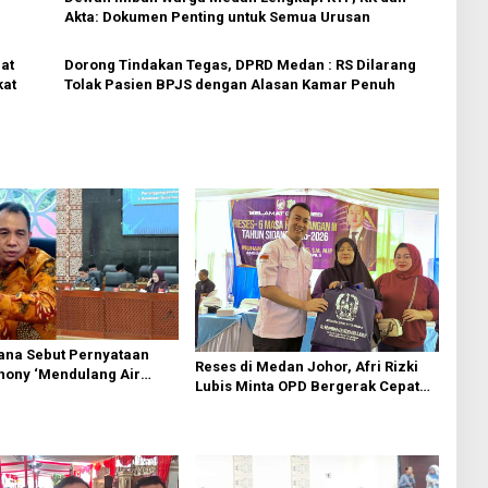
Akta: Dokumen Penting untuk Semua Urusan
at
Dorong Tindakan Tegas, DPRD Medan : RS Dilarang
kat
Tolak Pasien BPJS dengan Alasan Kamar Penuh
ana Sebut Pernyataan
Reses di Medan Johor, Afri Rizki
hony ‘Mendulang Air
Lubis Minta OPD Bergerak Cepat
 Muka Sendiri’ soal
Respon Keluhan Warga
Paripurna DPRD Sumut