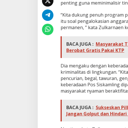
o
penting guna meminimalisir tin
s
S
“Kita dukung penuh program pe
i
itu soal pengalokasian anggara
s
permanen, ” kata Zulkarnaen k
k
a
m
l
BACA JUGA :
Masyarakat T
i
Berobat Gratis Pakai KTP
n
g
Dia mengaku dengan keberadaa
kriminalitas di lingkungan. “Kit
pencurian, begal, tawuran, gen
keberadaan Pos Siskamling dipa
masyarakat nyaman beraktifitas,
BACA JUGA :
Sukseskan Pi
Jangan Golput dan Hindari