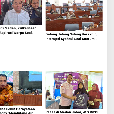
RD Medan, Zulkarnaen
Aspirasi Warga Soal
Datang Jelang Sidang Berakhir,
Bansos hingga
Interupsi Syahrul Soal Kuorum
ktur Dikawal
Paripurna DPRD Sumut Tuai
Sorotan
ana Sebut Pernyataan
Reses di Medan Johor, Afri Rizki
hony ‘Mendulang Air