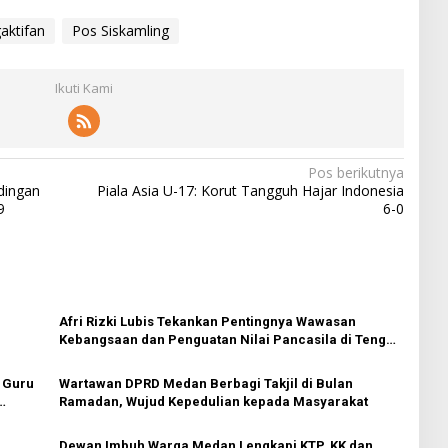
aktifan
Pos Siskamling
Ikuti Kami
Pos berikutnya
dingan
Piala Asia U-17: Korut Tangguh Hajar Indonesia
9
6-0
n
Afri Rizki Lubis Tekankan Pentingnya Wawasan
Kebangsaan dan Penguatan Nilai Pancasila di Tengah
Era Digital
 Guru
Wartawan DPRD Medan Berbagi Takjil di Bulan
Ramadan, Wujud Kepedulian kepada Masyarakat
Dewan Imbuh Warga Medan Lengkapi KTP, KK dan