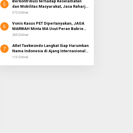
Berkontribusi terhadap Keselamatan
5
dan Mobilitas Masyarakat, Jasa Raharja
Raih Penghargaan di Ajang Transportasi
372 Dilihat
Indonesia Awards 2026
Vonis Kasus PET Dipertanyakan, JAGA
6
MARWAH Minta MA Usut Peran Bakrie
Group
265 Dilihat
Atlet Taekwondo Langkat Siap Harumkan
7
Nama Indonesia di Ajang Internasional
G2 Asian
113 Dilihat