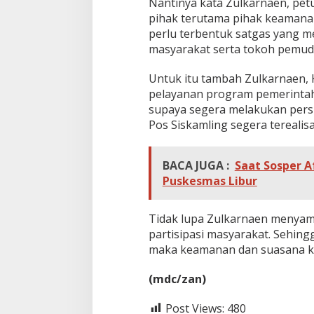
Nantinya kata Zulkarnaen, pet
pihak terutama pihak keamanan
perlu terbentuk satgas yang m
masyarakat serta tokoh pemud
Untuk itu tambah Zulkarnaen, 
pelayanan program pemerintah d
supaya segera melakukan pers
Pos Siskamling segera terealisa
BACA JUGA :
Saat Sosper A
Puskesmas Libur
Tidak lupa Zulkarnaen menyam
partisipasi masyarakat. Sehin
maka keamanan dan suasana kon
(mdc/zan)
Post Views:
480