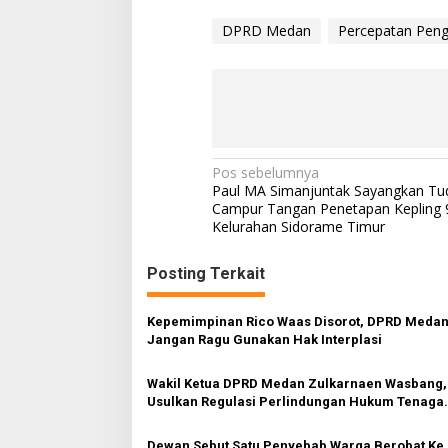
DPRD Medan
Percepatan Peng
N
Pos sebelumnya
Paul MA Simanjuntak Sayangkan Tu
a
Campur Tangan Penetapan Kepling 
Kelurahan Sidorame Timur
v
i
Posting Terkait
g
a
Kepemimpinan Rico Waas Disorot, DPRD Meda
s
Jangan Ragu Gunakan Hak Interplasi
i
Wakil Ketua DPRD Medan Zulkarnaen Wasbang,
p
Usulkan Regulasi Perlindungan Hukum Tenaga
Pendidik
o
Dewan Sebut Satu Penyebab Warga Berobat Ke