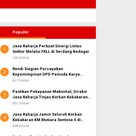
Populer
Jasa Raharja Perkuat Sinergi Lintas
1
Sektor Melalui FKLL di Serdang Bedagai
766 Dilihat
Rendi Siagian Percayakan
2
Kepemimpinan DPD Pemuda Karya
Nasional Kota Medan kepada Josef
617 Dilihat
Sembiring
Pastikan Pekayanan Maksimal, Direksi
3
Jasa Raharja Tinjau Korban Kebakaran
KM Mutiara Sentosa II
601 Dilihat
Jasa Raharja Jamin Seluruh Korban
4
Kebakaran KM Mutiara Sentosa II di
Perairan Sumenep
598 Dilihat