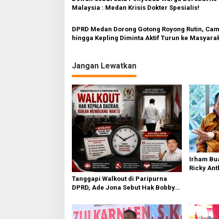
s
Malaysia : Medan Krisis Dokter Spesialis!
DPRD Medan Dorong Gotong Royong Rutin, Cam
hingga Kepling Diminta Aktif Turun ke Masyara
Jangan Lewatkan
Irham Bu
Ricky Ant
Terpercik
Tanggapi Walkout di Paripurna
Polemik 
DPRD, Ade Jona Sebut Hak Bobby
Nasution Sebagai Kepala Daerah