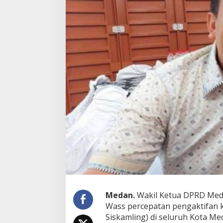
e
p
a
t
a
n
P
e
n
g
a
k
t
i
f
a
n
K
e
m
b
a
Medan.
Wakil Ketua DPRD Med
l
Wass percepatan pengaktifan 
i
Siskamling) di seluruh Kota Me
P