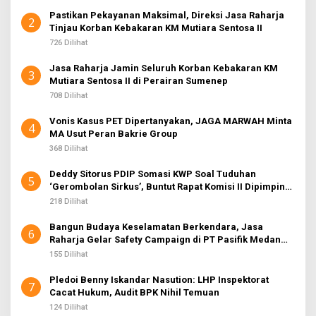
Pastikan Pekayanan Maksimal, Direksi Jasa Raharja
2
Tinjau Korban Kebakaran KM Mutiara Sentosa II
726 Dilihat
Jasa Raharja Jamin Seluruh Korban Kebakaran KM
3
Mutiara Sentosa II di Perairan Sumenep
708 Dilihat
Vonis Kasus PET Dipertanyakan, JAGA MARWAH Minta
4
MA Usut Peran Bakrie Group
368 Dilihat
Deddy Sitorus PDIP Somasi KWP Soal Tuduhan
5
‘Gerombolan Sirkus’, Buntut Rapat Komisi II Dipimpin
Sufmi Dasco Ahmad
218 Dilihat
Bangun Budaya Keselamatan Berkendara, Jasa
6
Raharja Gelar Safety Campaign di PT Pasifik Medan
Industri
155 Dilihat
Pledoi Benny Iskandar Nasution: LHP Inspektorat
7
Cacat Hukum, Audit BPK Nihil Temuan
124 Dilihat