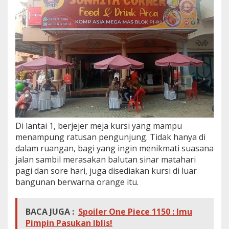
r
a
o
k
e
K
e
l
u
a
r
g
a
Di lantai 1, berjejer meja kursi yang mampu
menampung ratusan pengunjung. Tidak hanya di
dalam ruangan, bagi yang ingin menikmati suasana
jalan sambil merasakan balutan sinar matahari
pagi dan sore hari, juga disediakan kursi di luar
bangunan berwarna orange itu.
BACA JUGA :
Spoiler One Piece 1150 : Imu
Pimpin Pasukan Iblis!