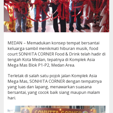
a
r
k
a
n
T
e
m
p
MEDAN – Memadukan konsep tempat bersantai
a
keluarga sambil menikmati hiburan musik, food
t
B
court SONHITA CORNER Food & Drink telah hadir di
e
tengah Kota Medan, tepatnya di Komplek Asia
r
Mega Mas Blok P1-P2, Medan Area.
s
a
Terletak di salah satu pojok jalan Komplek Asia
n
t
Mega Mas, SONHITA CORNER dengan tempatnya
a
yang luas dan lapang, menawarkan suasana
i
bersantai, yang cocok baik siang maupun malam
d
hari.
a
n
K
a