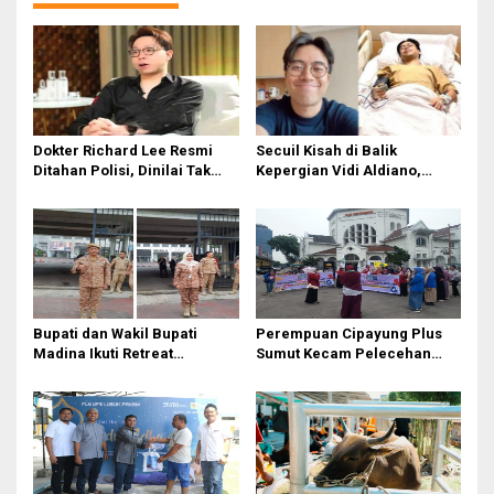
a
s
i
p
o
Dokter Richard Lee Resmi
Secuil Kisah di Balik
s
Ditahan Polisi, Dinilai Tak
Kepergian Vidi Aldiano,
Kooperatif dan Kedapatan
Penyanyi “Nuansa Bening”
Live TikTok Saat Dipanggil
yang Tutup Usia di Usia 35
Tahun
Bupati dan Wakil Bupati
Perempuan Cipayung Plus
Madina Ikuti Retreat
Sumut Kecam Pelecehan
Kepemimpinan Tahap II di
Verbal Terhadap Kahiyang
IPDN Jatinangor
Ayu