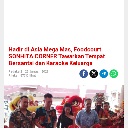
F
o
o
d
c
o
u
r
t
Hadir di Asia Mega Mas, Foodcourt
S
O
SONHITA CORNER Tawarkan Tempat
N
Bersantai dan Karaoke Keluarga
H
I
Redaksi2
25 Januari 2023
T
Rileks
577 Dilihat
A
C
O
R
N
E
R
T
a
w