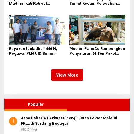
Madina Ikuti Retreat
Sumut Kecam Pelecehan
Kepemimpinan Tahap II di
Verbal Terhadap Kahiyang
IPDN Jatinangor
Ayu
Rayakan Iduladha 1446 H,
Muslim PalmCo Rampungkan
Pegawai PLN UID Sumut
Penyaluran 61 Ton Paket
Tebarkan Kebaikan Lewat
Daging Kurban di 50
Hewan Kurban
Kabupaten/Kota
View More
Populer
Jasa Raharja Perkuat Sinergi Lintas Sektor Melalui
1
FKLL di Serdang Bedagai
889 Dilihat