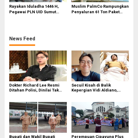
Rayakan Iduladha 1446 H,
Muslim PalmCo Rampungkan
Pegawai PLN UID Sumut
Penyaluran 61 Ton Paket
Tebarkan Kebaikan Lewat
Daging Kurban di 50
Hewan Kurban
Kabupaten/Kota
News Feed
Dokter Richard Lee Resmi
Secuil Kisah di Balik
Ditahan Polisi, Dinilai Tak
Kepergian Vidi Aldiano,
Kooperatif dan Kedapatan
Penyanyi “Nuansa Bening”
Live TikTok Saat Dipanggil
yang Tutup Usia di Usia 35
Tahun
Bupati dan Wakil Bupati
Perempuan Cipayung Plus