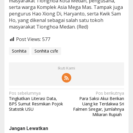
masyarakat Tionghoa Kota Medan, pengusaha,
serta warga Komplek Asia Mega Mas. Tampak juga
pengurus Hao Xiong Di, Haryanto, serta Kwik Sam
Ho, yang dikenal sebagai salah satu tokoh
masyarakat Tionghoa Medan. (Red)
Post Views:
577
Sonhita
Sonhita csfe
Ikuti Kami
N
Pos sebelumnya
Pos berikutnya
Tingkatkan Literasi Data,
Para Saksi Akui Berikan
a
BPS Sumut Resmikan Pojok
Uang ke Terdakwa Sri
Statistik USU
Falmen Siregar, Jumlahnya
v
Miliaran Rupiah
i
g
Jangan Lewatkan