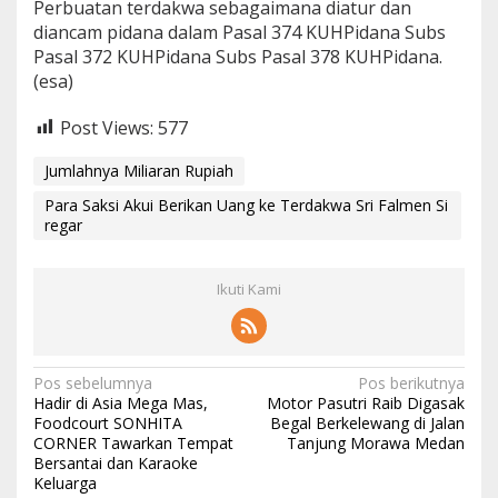
Perbuatan terdakwa sebagaimana diatur dan
diancam pidana dalam Pasal 374 KUHPidana Subs
Pasal 372 KUHPidana Subs Pasal 378 KUHPidana.
(esa)
Post Views:
577
Jumlahnya Miliaran Rupiah
Para Saksi Akui Berikan Uang ke Terdakwa Sri Falmen Si
regar
Ikuti Kami
N
Pos sebelumnya
Pos berikutnya
Hadir di Asia Mega Mas,
Motor Pasutri Raib Digasak
a
Foodcourt SONHITA
Begal Berkelewang di Jalan
CORNER Tawarkan Tempat
Tanjung Morawa Medan
v
Bersantai dan Karaoke
i
Keluarga