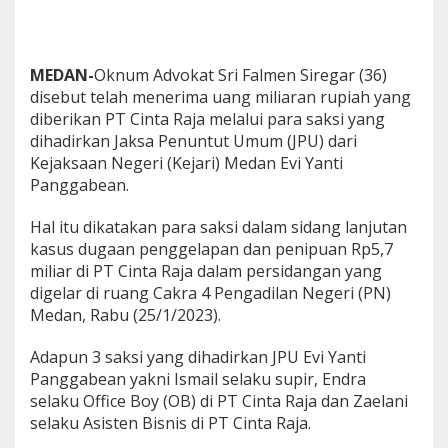
i
r
e
g
MEDAN-
Oknum Advokat Sri Falmen Siregar (36)
a
disebut telah menerima uang miliaran rupiah yang
r
diberikan PT Cinta Raja melalui para saksi yang
,
dihadirkan Jaksa Penuntut Umum (JPU) dari
J
u
Kejaksaan Negeri (Kejari) Medan Evi Yanti
m
Panggabean.
l
a
Hal itu dikatakan para saksi dalam sidang lanjutan
h
kasus dugaan penggelapan dan penipuan Rp5,7
n
y
miliar di PT Cinta Raja dalam persidangan yang
a
digelar di ruang Cakra 4 Pengadilan Negeri (PN)
M
Medan, Rabu (25/1/2023).
i
l
Adapun 3 saksi yang dihadirkan JPU Evi Yanti
i
a
Panggabean yakni Ismail selaku supir, Endra
r
selaku Office Boy (OB) di PT Cinta Raja dan Zaelani
a
selaku Asisten Bisnis di PT Cinta Raja.
n
R