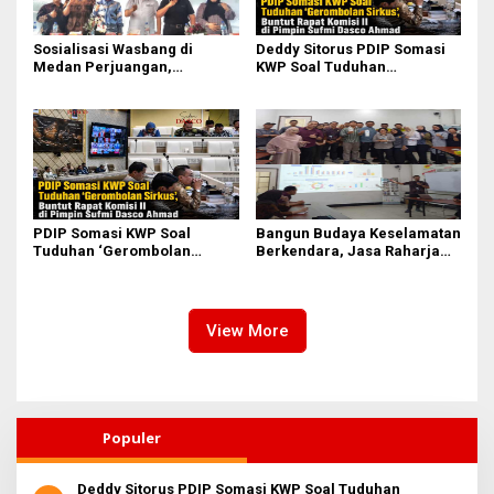
Sosialisasi Wasbang di
Deddy Sitorus PDIP Somasi
Medan Perjuangan,
KWP Soal Tuduhan
Zulkarnaen Janji
‘Gerombolan Sirkus’, Buntut
Perjuangkan Ruang Bermain
Rapat Komisi II Dipimpin
Anak
Sufmi Dasco Ahmad
PDIP Somasi KWP Soal
Bangun Budaya Keselamatan
Tuduhan ‘Gerombolan
Berkendara, Jasa Raharja
Sirkus’, Buntut Rapat Komisi
Gelar Safety Campaign di PT
II Dipimpin Sufmi Dasco
Pasifik Medan Industri
Ahmad
View More
Populer
Deddy Sitorus PDIP Somasi KWP Soal Tuduhan