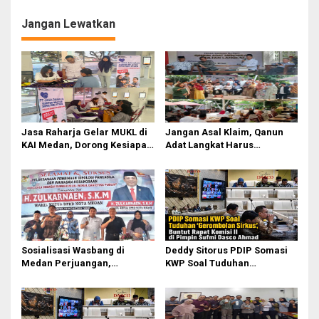
g
Jangan Lewatkan
a
s
i
p
o
s
Jasa Raharja Gelar MUKL di
Jangan Asal Klaim, Qanun
KAI Medan, Dorong Kesiapan
Adat Langkat Harus
dan Keselamatan Petugas
Dibuktikan Lewat Kajian
Transportasi
Ilmiah
Sosialisasi Wasbang di
Deddy Sitorus PDIP Somasi
Medan Perjuangan,
KWP Soal Tuduhan
Zulkarnaen Janji
‘Gerombolan Sirkus’, Buntut
Perjuangkan Ruang Bermain
Rapat Komisi II Dipimpin
Anak
Sufmi Dasco Ahmad