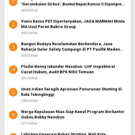
1
‘Gerombolan Sirkus’, Buntut Rapat Komisi II Dipimpin
Sufmi Dasco Ahmad
630 Dilihat
Vonis Kasus PET Dipertanyakan, JAGA MARWAH Minta
2
MA Usut Peran Bakrie Group
450 Dilihat
Bangun Budaya Keselamatan Berkendara, Jasa
3
Raharja Gelar Safety Campaign di PT Pasifik Medan
Industri
364 Dilihat
Pledoi Benny Iskandar Nasution: LHP Inspektorat
4
Cacat Hukum, Audit BPK Nihil Temuan
335 Dilihat
Iman Irdian Saragih Apresiasi Penurunan Stunting di
5
Kota Tebingtinggi
328 Dilihat
Warga Kepulauan Nias Siap Kawal Program Berkantor
6
Gubsu Bobby Nasution
327 Dilihat
Lahirkan Generasi Bebas Stunting, Wali Kota