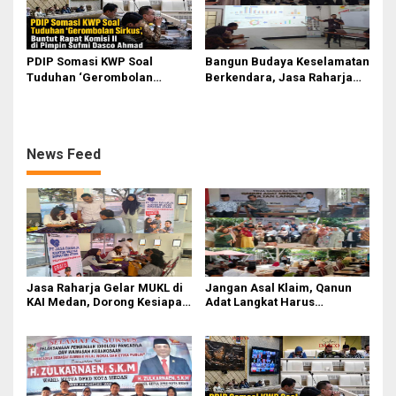
PDIP Somasi KWP Soal
Bangun Budaya Keselamatan
Tuduhan ‘Gerombolan
Berkendara, Jasa Raharja
Sirkus’, Buntut Rapat Komisi
Gelar Safety Campaign di PT
II Dipimpin Sufmi Dasco
Pasifik Medan Industri
Ahmad
News Feed
Jasa Raharja Gelar MUKL di
Jangan Asal Klaim, Qanun
KAI Medan, Dorong Kesiapan
Adat Langkat Harus
dan Keselamatan Petugas
Dibuktikan Lewat Kajian
Transportasi
Ilmiah