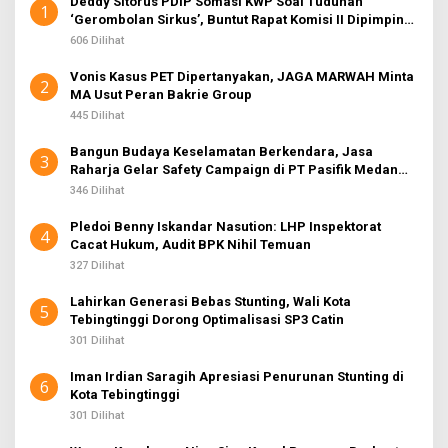
Deddy Sitorus PDIP Somasi KWP Soal Tuduhan
1
‘Gerombolan Sirkus’, Buntut Rapat Komisi II Dipimpin
Sufmi Dasco Ahmad
606 Dilihat
Vonis Kasus PET Dipertanyakan, JAGA MARWAH Minta
2
MA Usut Peran Bakrie Group
445 Dilihat
Bangun Budaya Keselamatan Berkendara, Jasa
3
Raharja Gelar Safety Campaign di PT Pasifik Medan
Industri
346 Dilihat
Pledoi Benny Iskandar Nasution: LHP Inspektorat
4
Cacat Hukum, Audit BPK Nihil Temuan
327 Dilihat
Lahirkan Generasi Bebas Stunting, Wali Kota
5
Tebingtinggi Dorong Optimalisasi SP3 Catin
301 Dilihat
Iman Irdian Saragih Apresiasi Penurunan Stunting di
6
Kota Tebingtinggi
301 Dilihat