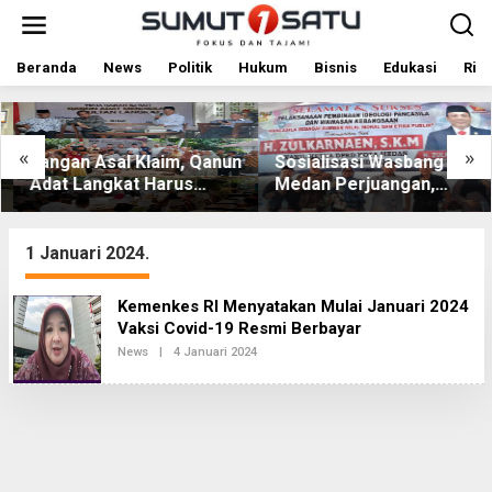
L
e
w
a
Beranda
News
Politik
Hukum
Bisnis
Edukasi
Rile
t
i
k
e
«
»
Jangan Asal Klaim, Qanun
Sosialisasi Wasbang di
k
Adat Langkat Harus
Medan Perjuangan,
o
Dibuktikan Lewat Kajian
Zulkarnaen Janji
n
t
Ilmiah
Perjuangkan Ruang
e
Bermain Anak
1 Januari 2024.
n
Kemenkes RI Menyatakan Mulai Januari 2024
Vaksi Covid-19 Resmi Berbayar
News
|
4 Januari 2024
O
L
E
H
R
E
D
A
K
S