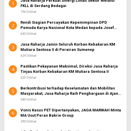
Jasa Raharja Perkuat Sinergi Lintas Sektor Melalui
K
1
FKLL di Serdang Bedagai
S
I
796 Dilihat
2
Rendi Siagian Percayakan Kepemimpinan DPD
2
Pemuda Karya Nasional Kota Medan kepada Josef
Sembiring
640 Dilihat
Jasa Raharja Jamin Seluruh Korban Kebakaran KM
3
Mutiara Sentosa II di Perairan Sumenep
629 Dilihat
Pastikan Pekayanan Maksimal, Direksi Jasa Raharja
4
Tinjau Korban Kebakaran KM Mutiara Sentosa II
623 Dilihat
Berkontribusi terhadap Keselamatan dan Mobilitas
5
Masyarakat, Jasa Raharja Raih Penghargaan di Ajang
Transportasi Indonesia Awards 2026
380 Dilihat
Vonis Kasus PET Dipertanyakan, JAGA MARWAH Minta
6
MA Usut Peran Bakrie Group
290 Dilihat