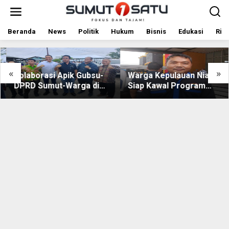
L
e
w
a
Beranda
News
Politik
Hukum
Bisnis
Edukasi
Rile
t
i
k
e
«
»
Kolaborasi Apik Gubsu-
Warga Kepulauan Nias
k
DPRD Sumut-Warga di
Siap Kawal Program
o
Nias Utara: Jalan Rusak
Berkantor Gubsu Bobby
n
t
Puluhan Tahun Akhirnya
Nasution
e
Diperbaiki
n