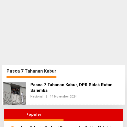
Pasca 7 Tahanan Kabur
Pasca 7 Tahanan Kabur, DPR Sidak Rutan
Salemba
Nasional
|
14 November 2024
O
L
E
H
R
Populer
E
D
A