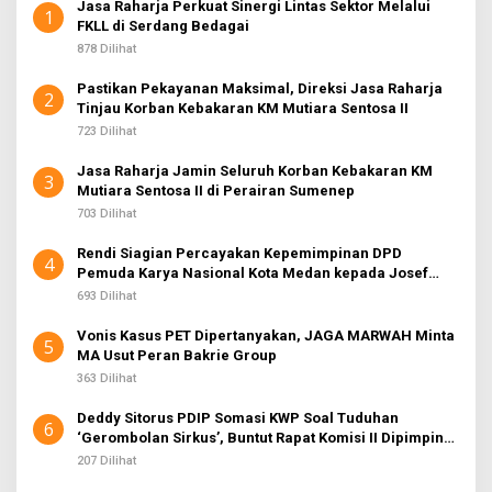
Jasa Raharja Perkuat Sinergi Lintas Sektor Melalui
1
FKLL di Serdang Bedagai
878 Dilihat
Pastikan Pekayanan Maksimal, Direksi Jasa Raharja
2
Tinjau Korban Kebakaran KM Mutiara Sentosa II
723 Dilihat
Jasa Raharja Jamin Seluruh Korban Kebakaran KM
3
Mutiara Sentosa II di Perairan Sumenep
703 Dilihat
Rendi Siagian Percayakan Kepemimpinan DPD
4
Pemuda Karya Nasional Kota Medan kepada Josef
Sembiring
693 Dilihat
Vonis Kasus PET Dipertanyakan, JAGA MARWAH Minta
5
MA Usut Peran Bakrie Group
363 Dilihat
Deddy Sitorus PDIP Somasi KWP Soal Tuduhan
6
‘Gerombolan Sirkus’, Buntut Rapat Komisi II Dipimpin
Sufmi Dasco Ahmad
207 Dilihat