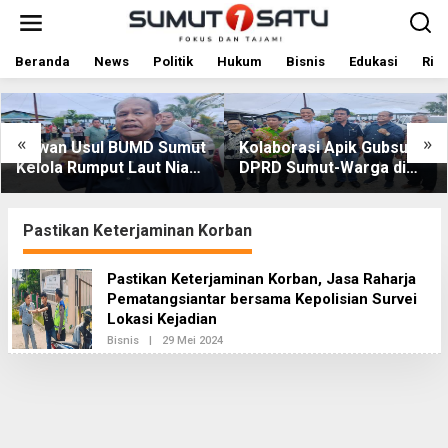
L
e
w
a
Beranda
News
Politik
Hukum
Bisnis
Edukasi
Rile
t
i
k
e
«
»
Dewan Usul BUMD Sumut
Kolaborasi Apik Gubsu-
k
Kelola Rumput Laut Nias
DPRD Sumut-Warga di
o
Utara dari Hulu ke Hilir
Nias Utara: Jalan Rusak
n
t
Puluhan Tahun Akhirnya
e
Diperbaiki
Pastikan Keterjaminan Korban
n
Pastikan Keterjaminan Korban, Jasa Raharja
Pematangsiantar bersama Kepolisian Survei
Lokasi Kejadian
Bisnis
|
29 Mei 2024
O
L
E
H
R
E
D
A