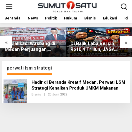
L
e
w
a
Beranda
News
Politik
Hukum
Bisnis
Edukasi
Rile
t
i
k
e
«
»
Sosialisasi Wasbang di
Di Balik Laba Bersih
k
Medan Perjuangan,
Rp10,4 Triliun, JAGA
o
Zulkarnaen Janji
MARWAH Desak KPK
n
t
Perjuangkan Ruang
Periksa Dirut Telkomsel
e
Bermain Anak
Nugroho Terkait Dugaan
perwati lsm strategi
n
Kasus Notifikasi
Perbankan
Hadir di Beranda Kreatif Medan, Perwati LSM
Strategi Kenalkan Produk UMKM Makanan
Bisnis
|
20 Juni 2022
O
L
E
H
R
E
D
A
K
S