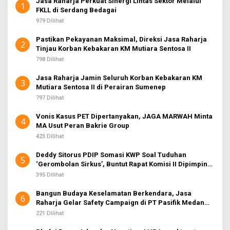
Jasa Raharja Perkuat Sinergi Lintas Sektor Melalui
1
FKLL di Serdang Bedagai
979 Dilihat
Pastikan Pekayanan Maksimal, Direksi Jasa Raharja
2
Tinjau Korban Kebakaran KM Mutiara Sentosa II
798 Dilihat
Jasa Raharja Jamin Seluruh Korban Kebakaran KM
3
Mutiara Sentosa II di Perairan Sumenep
797 Dilihat
Vonis Kasus PET Dipertanyakan, JAGA MARWAH Minta
4
MA Usut Peran Bakrie Group
423 Dilihat
Deddy Sitorus PDIP Somasi KWP Soal Tuduhan
5
‘Gerombolan Sirkus’, Buntut Rapat Komisi II Dipimpin
Sufmi Dasco Ahmad
395 Dilihat
Bangun Budaya Keselamatan Berkendara, Jasa
6
Raharja Gelar Safety Campaign di PT Pasifik Medan
Industri
221 Dilihat