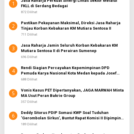
Jasa Raharja Perkuat Sinergi Lintas Sektor Melalui
1
FKLL di Serdang Bedagai
872 Dilihat
Pastikan Pekayanan Maksimal, Direksi Jasa Raharja
2
Tinjau Korban Kebakaran KM Mutiara Sentosa II
711 Dilihat
Jasa Raharja Jamin Seluruh Korban Kebakaran KM
3
Mutiara Sentosa II di Perairan Sumenep
696 Dilihat
Rendi Siagian Percayakan Kepemimpinan DPD
4
Pemuda Karya Nasional Kota Medan kepada Josef
Sembiring
688 Dilihat
Vonis Kasus PET Dipertanyakan, JAGA MARWAH Minta
5
MA Usut Peran Bakrie Group
357 Dilihat
Deddy Sitorus PDIP Somasi KWP Soal Tuduhan
6
‘Gerombolan Sirkus’, Buntut Rapat Komisi II Dipimpin
Sufmi Dasco Ahmad
189 Dilihat