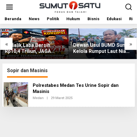
L
e
w
a
Beranda
News
Politik
Hukum
Bisnis
Edukasi
Rile
t
i
k
e
«
»
Di Balik Laba Bersih
Dewan Usul BUMD Sumut
k
Rp10,4 Triliun, JAGA
Kelola Rumput Laut Nias
o
MARWAH Desak KPK
Utara dari Hulu ke Hilir
n
t
Periksa Dirut Telkomsel
e
Nugroho Terkait Dugaan
Sopir dan Masinis
n
Kasus Notifikasi
Perbankan
Polrestabes Medan Tes Urine Sopir dan
Masinis
Medan
|
29 Maret 2025
O
L
E
H
R
E
D
A
K
S