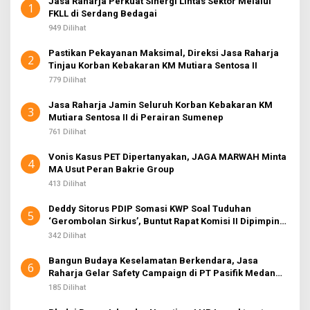
Jasa Raharja Perkuat Sinergi Lintas Sektor Melalui
1
FKLL di Serdang Bedagai
949 Dilihat
Pastikan Pekayanan Maksimal, Direksi Jasa Raharja
2
Tinjau Korban Kebakaran KM Mutiara Sentosa II
779 Dilihat
Jasa Raharja Jamin Seluruh Korban Kebakaran KM
3
Mutiara Sentosa II di Perairan Sumenep
761 Dilihat
Vonis Kasus PET Dipertanyakan, JAGA MARWAH Minta
4
MA Usut Peran Bakrie Group
413 Dilihat
Deddy Sitorus PDIP Somasi KWP Soal Tuduhan
5
‘Gerombolan Sirkus’, Buntut Rapat Komisi II Dipimpin
Sufmi Dasco Ahmad
342 Dilihat
Bangun Budaya Keselamatan Berkendara, Jasa
6
Raharja Gelar Safety Campaign di PT Pasifik Medan
Industri
185 Dilihat