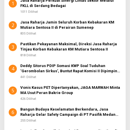
Jasa Raharja Perkuat Sinergi Lintas Sektor Melalui
1
FKLL di Serdang Bedagai
1011 Dilihat
Jasa Raharja Jamin Seluruh Korban Kebakaran KM
2
Mutiara Sentosa II di Perairan Sumenep
835 Dilihat
Pastikan Pekayanan Maksimal, Direksi Jasa Raharja
3
Tinjau Korban Kebakaran KM Mutiara Sentosa II
818 Dilihat
Deddy Sitorus PDIP Somasi KWP Soal Tuduhan
4
‘Gerombolan Sirkus’, Buntut Rapat Komisi II Dipimpin
Sufmi Dasco Ahmad
441 Dilihat
Vonis Kasus PET Dipertanyakan, JAGA MARWAH Minta
5
MA Usut Peran Bakrie Group
426 Dilihat
Bangun Budaya Keselamatan Berkendara, Jasa
6
Raharja Gelar Safety Campaign di PT Pasifik Medan
Industri
255 Dilihat