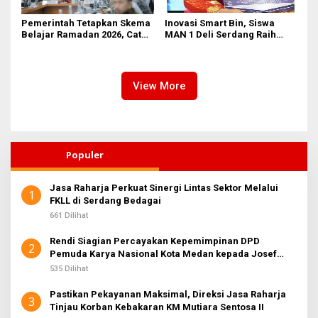
Pemerintah Tetapkan Skema
Inovasi Smart Bin, Siswa
Belajar Ramadan 2026, Catat
MAN 1 Deli Serdang Raih
Jadwalnya!
Duta Siswa Indonesia
Pendidikan 2026
View More
Populer
Jasa Raharja Perkuat Sinergi Lintas Sektor Melalui
1
FKLL di Serdang Bedagai
661 Dilihat
Rendi Siagian Percayakan Kepemimpinan DPD
2
Pemuda Karya Nasional Kota Medan kepada Josef
Sembiring
535 Dilihat
Pastikan Pekayanan Maksimal, Direksi Jasa Raharja
3
Tinjau Korban Kebakaran KM Mutiara Sentosa II