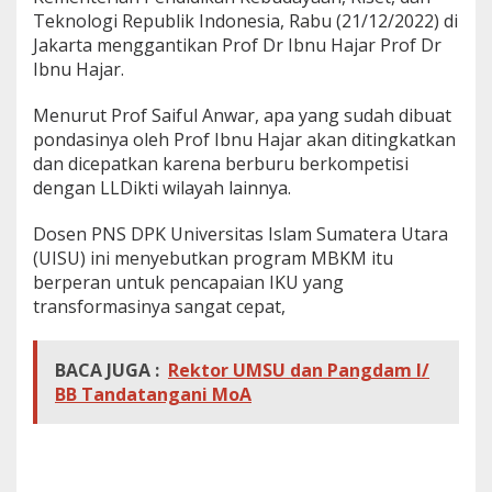
c
Teknologi Republik Indonesia, Rabu (21/12/2022) di
a
Jakarta menggantikan Prof Dr Ibnu Hajar Prof Dr
p
Ibnu Hajar.
a
i
Menurut Prof Saiful Anwar, apa yang sudah dibuat
a
n
pondasinya oleh Prof Ibnu Hajar akan ditingkatkan
I
dan dicepatkan karena berburu berkompetisi
K
dengan LLDikti wilayah lainnya.
U
Dosen PNS DPK Universitas Islam Sumatera Utara
(UISU) ini menyebutkan program MBKM itu
berperan untuk pencapaian IKU yang
transformasinya sangat cepat,
BACA JUGA :
Rektor UMSU dan Pangdam I/
BB Tandatangani MoA