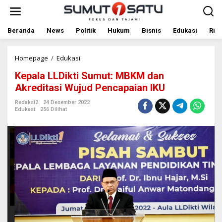
L
e
w
a
Beranda
News
Politik
Hukum
Bisnis
Edukasi
Rile
t
i
k
Homepage
/
Edukasi
K
e
e
Kepala LLDikti Sumut: MBKM dan
k
p
o
a
Akreditasi Wujud Pencapaian IKU
n
l
t
a
Redaksi2
24 Desember 2022
Edukasi
256 Dilihat
e
L
n
L
D
i
k
t
i
S
u
m
u
t
: