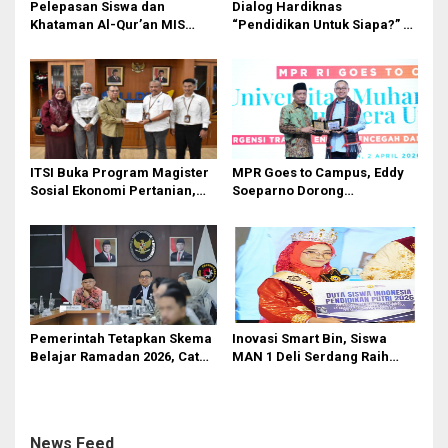
o
Pelepasan Siswa dan
Dialog Hardiknas
Khataman Al-Qur’an MIS
“Pendidikan Untuk Siapa?” di
s
Nurul Hidayah Mandala
Medan Lahirkan Petisi untuk
Berlangsung Khidmat
Pemerintah
ITSI Buka Program Magister
MPR Goes to Campus, Eddy
Sosial Ekonomi Pertanian,
Soeparno Dorong
Siapkan SDM Andal untuk
Mahasiswa UMSU
Masa Depan Agribisnis
Kembangkan Inovasi Energi
Indonesia
Terbarukan
Pemerintah Tetapkan Skema
Inovasi Smart Bin, Siswa
Belajar Ramadan 2026, Catat
MAN 1 Deli Serdang Raih
Jadwalnya!
Duta Siswa Indonesia
Pendidikan 2026
News Feed