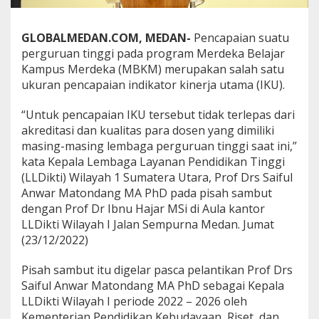
M
B
K
GLOBALMEDAN.COM, MEDAN-
Pencapaian suatu
M
perguruan tinggi pada program Merdeka Belajar
d
Kampus Merdeka (MBKM) merupakan salah satu
a
ukuran pencapaian indikator kinerja utama (IKU).
n
A
k
“Untuk pencapaian IKU tersebut tidak terlepas dari
r
akreditasi dan kualitas para dosen yang dimiliki
e
masing-masing lembaga perguruan tinggi saat ini,”
d
kata Kepala Lembaga Layanan Pendidikan Tinggi
i
t
(LLDikti) Wilayah 1 Sumatera Utara, Prof Drs Saiful
a
Anwar Matondang MA PhD pada pisah sambut
s
dengan Prof Dr Ibnu Hajar MSi di Aula kantor
i
LLDikti Wilayah I Jalan Sempurna Medan. Jumat
W
(23/12/2022)
u
j
u
Pisah sambut itu digelar pasca pelantikan Prof Drs
d
Saiful Anwar Matondang MA PhD sebagai Kepala
P
LLDikti Wilayah I periode 2022 – 2026 oleh
e
Kementerian Pendidikan Kebudayaan, Riset, dan
n