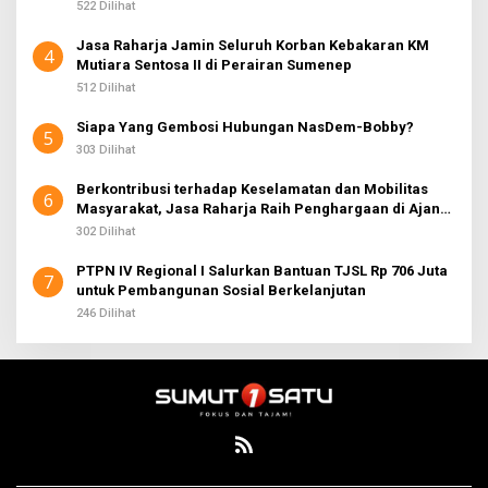
522 Dilihat
Jasa Raharja Jamin Seluruh Korban Kebakaran KM
4
Mutiara Sentosa II di Perairan Sumenep
512 Dilihat
Siapa Yang Gembosi Hubungan NasDem-Bobby?
5
303 Dilihat
Berkontribusi terhadap Keselamatan dan Mobilitas
6
Masyarakat, Jasa Raharja Raih Penghargaan di Ajang
Transportasi Indonesia Awards 2026
302 Dilihat
PTPN IV Regional I Salurkan Bantuan TJSL Rp 706 Juta
7
untuk Pembangunan Sosial Berkelanjutan
246 Dilihat