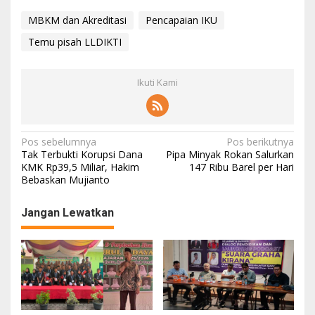
MBKM dan Akreditasi
Pencapaian IKU
Temu pisah LLDIKTI
Ikuti Kami
N
Pos sebelumnya
Pos berikutnya
Tak Terbukti Korupsi Dana
Pipa Minyak Rokan Salurkan
a
KMK Rp39,5 Miliar, Hakim
147 Ribu Barel per Hari
Bebaskan Mujianto
v
i
Jangan Lewatkan
g
a
s
i
p