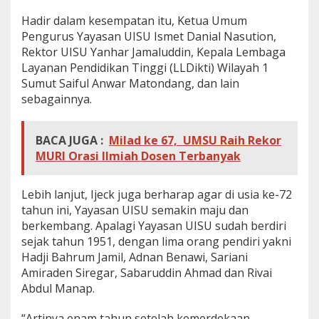
a
Hadir dalam kesempatan itu, Ketua Umum
n
Pengurus Yayasan UISU Ismet Danial Nasution,
y
a
Rektor UISU Yanhar Jamaluddin, Kepala Lembaga
k
Layanan Pendidikan Tinggi (LLDikti) Wilayah 1
P
Sumut Saiful Anwar Matondang, dan lain
e
sebagainnya.
r
g
u
r
BACA JUGA :
Milad ke 67, UMSU Raih Rekor
u
MURI Orasi Ilmiah Dosen Terbanyak
a
n
T
Lebih lanjut, Ijeck juga berharap agar di usia ke-72
i
tahun ini, Yayasan UISU semakin maju dan
n
berkembang. Apalagi Yayasan UISU sudah berdiri
g
sejak tahun 1951, dengan lima orang pendiri yakni
g
i
Hadji Bahrum Jamil, Adnan Benawi, Sariani
B
Amiraden Siregar, Sabaruddin Ahmad dan Rivai
e
Abdul Manap.
r
k
“Artinya enam tahun setelah kemerdekaan
u