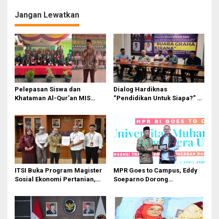
i
Jangan Lewatkan
g
a
s
i
p
o
Pelepasan Siswa dan
Dialog Hardiknas
Khataman Al-Qur’an MIS
“Pendidikan Untuk Siapa?” di
s
Nurul Hidayah Mandala
Medan Lahirkan Petisi untuk
Berlangsung Khidmat
Pemerintah
ITSI Buka Program Magister
MPR Goes to Campus, Eddy
Sosial Ekonomi Pertanian,
Soeparno Dorong
Siapkan SDM Andal untuk
Mahasiswa UMSU
Masa Depan Agribisnis
Kembangkan Inovasi Energi
Indonesia
Terbarukan