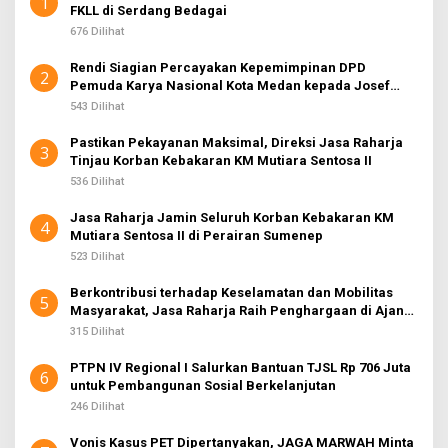
1
FKLL di Serdang Bedagai
676 Dilihat
Rendi Siagian Percayakan Kepemimpinan DPD
2
Pemuda Karya Nasional Kota Medan kepada Josef
Sembiring
543 Dilihat
Pastikan Pekayanan Maksimal, Direksi Jasa Raharja
3
Tinjau Korban Kebakaran KM Mutiara Sentosa II
536 Dilihat
Jasa Raharja Jamin Seluruh Korban Kebakaran KM
4
Mutiara Sentosa II di Perairan Sumenep
523 Dilihat
Berkontribusi terhadap Keselamatan dan Mobilitas
5
Masyarakat, Jasa Raharja Raih Penghargaan di Ajang
Transportasi Indonesia Awards 2026
315 Dilihat
PTPN IV Regional I Salurkan Bantuan TJSL Rp 706 Juta
6
untuk Pembangunan Sosial Berkelanjutan
246 Dilihat
Vonis Kasus PET Dipertanyakan, JAGA MARWAH Minta