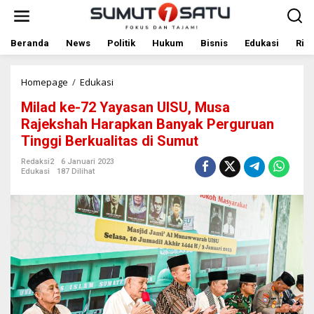
L
e
w
a
Beranda
News
Politik
Hukum
Bisnis
Edukasi
Rile
t
i
k
Homepage
/
Edukasi
M
e
i
Milad ke-72 Yayasan UISU, Musa
k
l
o
a
Rajekshah Harapkan Banyak Perguruan
n
d
Tinggi Berkualitas di Sumut
t
k
e
e
Redaksi2
6 Januari 2023
n
-
Edukasi
187 Dilihat
7
2
Y
a
y
a
s
a
n
U
I