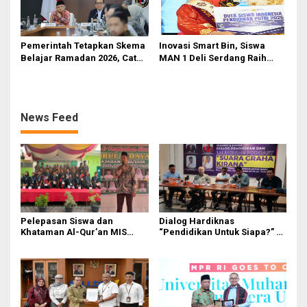
Pemerintah Tetapkan Skema
Inovasi Smart Bin, Siswa
Belajar Ramadan 2026, Catat
MAN 1 Deli Serdang Raih
Jadwalnya!
Duta Siswa Indonesia
Pendidikan 2026
News Feed
Pelepasan Siswa dan
Dialog Hardiknas
Khataman Al-Qur’an MIS
“Pendidikan Untuk Siapa?” di
Nurul Hidayah Mandala
Medan Lahirkan Petisi untuk
Berlangsung Khidmat
Pemerintah