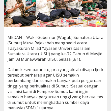
S
U
,
M
u
s
a
R
MEDAN – Wakil Gubernur (Wagub) Sumatera Utara
a
(Sumut) Musa Rajekshah menghadiri acara
j
e
Tasyakuran Milad Yayasan Universitas Islam
k
Sumatera Utara (UISU) yang ke-72 Tahun di Masjid
s
Jami Al Munawwarah UISU, Selasa (3/1).
h
a
Dalam kesempatan itu, pria yang akrab disapa Ijeck
h
H
tersebut berharap agar UISU semakin
a
berkembang dan semakin banyak pula perguruan
r
tinggi yang berkualitas di Sumut. “Sesuai dengan
a
visi misi kami di Pemprov Sumut, kami ingin
p
semakin banyak perguruan tinggi yang berkualitas
k
a
di Sumut untuk meningkatkan sumber daya
n
manusia (SDM),” ujarnya.
B