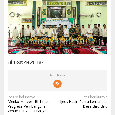
Post Views:
187
Ikuti Kami
N
Pos sebelumnya
Pos berikutnya
Menko Marvest RI Tinjau
Ijeck Hadiri Pesta Lemang di
a
Progress Pembangunan
Desa Biru-Biru
Venue F1H2O Di Balige
v