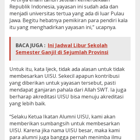
a
Republik Indonesia, yayasan ini sudah ada dan
l
menjadi universitas tertua yang ada di luar Pulau
i
Jawa. Begitu hebatnya pemikiran para pendiri kala
t
itu yang menghadirkan yayasan ini,” ucapnya.
a
s
d
i
BACA JUGA :
Ini Jadwal Libur Sekolah
S
Semester Ganjil di Sejumlah Provinsi
u
m
u
Untuk itu, kata Ijeck, tidak ada alasan untuk tidak
t
membesarkan UISU. Sekecil apapun kontribusi
yang diberikan untuk yayasan tersebut, pasti
mendapat ganjaran pahala dari Allah SWT. Ia juga
berharap akreditasi UISU bisa menuju akreditasi
yang lebih baik.
“Selaku Ketua Ikatan Alumni UISU, kami akan
memberikan sumbangsih untuk membesarkan
UISU. Karena jika nama UISU besar, maka kami
para alumni juga bangga pernah menimba ilmu