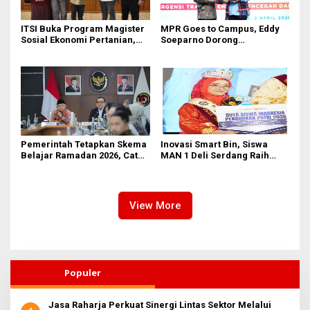
ITSI Buka Program Magister
MPR Goes to Campus, Eddy
Sosial Ekonomi Pertanian,
Soeparno Dorong
Siapkan SDM Andal untuk
Mahasiswa UMSU
Masa Depan Agribisnis
Kembangkan Inovasi Energi
Indonesia
Terbarukan
Pemerintah Tetapkan Skema
Inovasi Smart Bin, Siswa
Belajar Ramadan 2026, Catat
MAN 1 Deli Serdang Raih
Jadwalnya!
Duta Siswa Indonesia
Pendidikan 2026
View More
Populer
Jasa Raharja Perkuat Sinergi Lintas Sektor Melalui