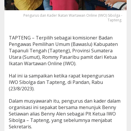
W
O
S
Pengurus dan Kader Ikatan Wartawan Online (IWO) Sibolga -
i
Tapteng.
b
o
l
TAPTENG – Terpilih sebagai komisioner Badan
g
Pengawas Pemilihan Umum (Bawaslu) Kabupaten
a
Tapanuli Tengah (Tapteng), Provinsi Sumatera
-
T
Utara (Sumut), Rommy Pasaribu pamit dari Ketua
a
Ikatan Wartawan Online (IWO).
p
t
Hal ini ia sampaikan ketika rapat kepengurusan
e
IWO Sibolga dan Tapteng, di Pandan, Rabu
n
g
(23/8/2023).
Dalam musyawarah itu, pengurus dan kader dalam
organisasi ini sepakat bersama menunjuk Benny
Setiawan alias Benny Alen sebagai Plt Ketua IWO
Sibolga – Tapteng, yang sebelumnya menjabat
Sekretaris.