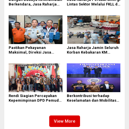
Berkendara, Jasa Raharja
Lintas Sektor Melalui FKLL di
Gelar Safety Campaign di PT
Serdang Bedagai
Pasifik Medan Industri
Pastikan Pekayanan
Jasa Raharja Jamin Seluruh
Maksimal, Direksi Jasa
Korban Kebakaran KM
Raharja Tinjau Korban
Mutiara Sentosa II di
Kebakaran KM Mutiara
Perairan Sumenep
Sentosa II
Rendi Siagian Percayakan
Berkontribusi terhadap
Kepemimpinan DPD Pemuda
Keselamatan dan Mobilitas
Karya Nasional Kota Medan
Masyarakat, Jasa Raharja
kepada Josef Sembiring
Raih Penghargaan di Ajang
Transportasi Indonesia
Awards 2026
View More