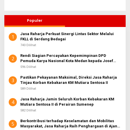
Populer
Jasa Raharja Perkuat Sinergi Lintas Sektor Melalui
1
FKLL di Serdang Bedagai
740 Dilihat
Rendi Siagian Percayakan Kepemimpinan DPD
2
Pemuda Karya Nasional Kota Medan kepada Josef
Sembiring
596 Dilihat
Pastikan Pekayanan Maksimal, Direksi Jasa Raharja
3
Tinjau Korban Kebakaran KM Mutiara Sentosa II
589 Dilihat
Jasa Raharja Jamin Seluruh Korban Kebakaran KM
4
Mutiara Sentosa II di Perairan Sumenep
582 Dilihat
Berkontribusi terhadap Keselamatan dan Mobilitas
5
Masyarakat, Jasa Raharja Raih Penghargaan di Ajang