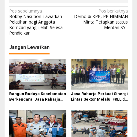
N
Pos sebelumnya
Pos berikutnya
Bobby Nasution Tawarkan
Demo di KPK, PP HIMMAH
a
Pelatihan bagi Anggota
Minta Tetapkan status
Komcad yang Telah Selesai
Mentan SYL
v
Pendidikan
i
g
Jangan Lewatkan
a
s
i
p
o
Bangun Budaya Keselamatan
Jasa Raharja Perkuat Sinergi
s
Berkendara, Jasa Raharja
Lintas Sektor Melalui FKLL di
Gelar Safety Campaign di PT
Serdang Bedagai
Pasifik Medan Industri