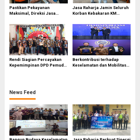
Pastikan Pekayanan
Jasa Raharja Jamin Seluruh
Maksimal, Direksi Jasa
Korban Kebakaran KM
Raharja Tinjau Korban
Mutiara Sentosa II di
Kebakaran KM Mutiara
Perairan Sumenep
Sentosa II
Rendi Siagian Percayakan
Berkontribusi terhadap
Kepemimpinan DPD Pemuda
Keselamatan dan Mobilitas
Karya Nasional Kota Medan
Masyarakat, Jasa Raharja
kepada Josef Sembiring
Raih Penghargaan di Ajang
Transportasi Indonesia
Awards 2026
News Feed
Bangun Budaya Keselamatan
Jasa Raharja Perkuat Sinergi