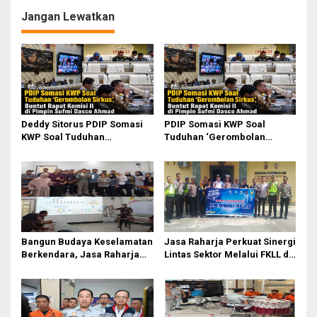
yang Harus Dibenahi
Prabowo
Jangan Lewatkan
Deddy Sitorus PDIP Somasi
PDIP Somasi KWP Soal
KWP Soal Tuduhan
Tuduhan ‘Gerombolan
‘Gerombolan Sirkus’, Buntut
Sirkus’, Buntut Rapat Komisi
Rapat Komisi II Dipimpin
II Dipimpin Sufmi Dasco
Sufmi Dasco Ahmad
Ahmad
Bangun Budaya Keselamatan
Jasa Raharja Perkuat Sinergi
Berkendara, Jasa Raharja
Lintas Sektor Melalui FKLL di
Gelar Safety Campaign di PT
Serdang Bedagai
Pasifik Medan Industri