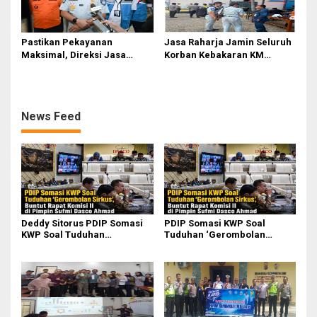
Pastikan Pekayanan
Jasa Raharja Jamin Seluruh
Maksimal, Direksi Jasa
Korban Kebakaran KM
Raharja Tinjau Korban
Mutiara Sentosa II di
Kebakaran KM Mutiara
Perairan Sumenep
Sentosa II
News Feed
Deddy Sitorus PDIP Somasi
PDIP Somasi KWP Soal
KWP Soal Tuduhan
Tuduhan ‘Gerombolan
‘Gerombolan Sirkus’, Buntut
Sirkus’, Buntut Rapat Komisi
Rapat Komisi II Dipimpin
II Dipimpin Sufmi Dasco
Sufmi Dasco Ahmad
Ahmad