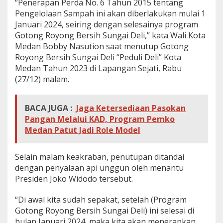
“Penerapan Perda No. 6 Tahun 2015 tentang
2
Pengelolaan Sampah ini akan diberlakukan mulai 1
4
Januari 2024, seiring dengan selesainya program
Gotong Royong Bersih Sungai Deli,” kata Wali Kota
Medan Bobby Nasution saat menutup Gotong
Royong Bersih Sungai Deli “Peduli Deli” Kota
Medan Tahun 2023 di Lapangan Sejati, Rabu
(27/12) malam.
BACA JUGA :
Jaga Ketersediaan Pasokan
Pangan Melalui KAD, Program Pemko
Medan Patut Jadi Role Model
Selain malam keakraban, penutupan ditandai
dengan penyalaan api unggun oleh menantu
Presiden Joko Widodo tersebut.
“Di awal kita sudah sepakat, setelah (Program
Gotong Royong Bersih Sungai Deli) ini selesai di
bulan Januari 2024, maka kita akan menerapkan