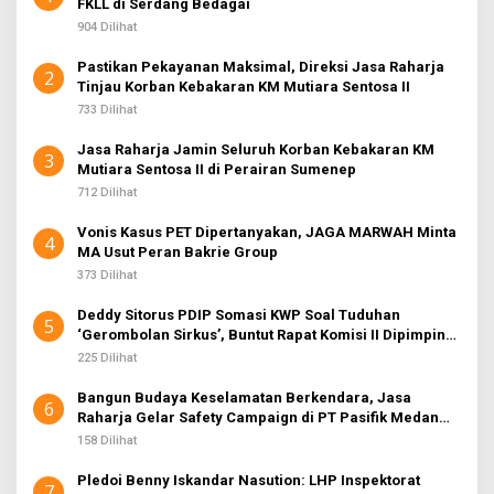
FKLL di Serdang Bedagai
904 Dilihat
Pastikan Pekayanan Maksimal, Direksi Jasa Raharja
2
Tinjau Korban Kebakaran KM Mutiara Sentosa II
733 Dilihat
Jasa Raharja Jamin Seluruh Korban Kebakaran KM
3
Mutiara Sentosa II di Perairan Sumenep
712 Dilihat
Vonis Kasus PET Dipertanyakan, JAGA MARWAH Minta
4
MA Usut Peran Bakrie Group
373 Dilihat
Deddy Sitorus PDIP Somasi KWP Soal Tuduhan
5
‘Gerombolan Sirkus’, Buntut Rapat Komisi II Dipimpin
Sufmi Dasco Ahmad
225 Dilihat
Bangun Budaya Keselamatan Berkendara, Jasa
6
Raharja Gelar Safety Campaign di PT Pasifik Medan
Industri
158 Dilihat
Pledoi Benny Iskandar Nasution: LHP Inspektorat
7