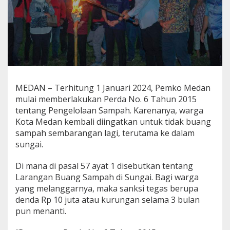
n
M
u
l
a
i
D
i
t
MEDAN – Terhitung 1 Januari 2024, Pemko Medan
e
mulai memberlakukan Perda No. 6 Tahun 2015
r
a
tentang Pengelolaan Sampah. Karenanya, warga
p
Kota Medan kembali diingatkan untuk tidak buang
k
sampah sembarangan lagi, terutama ke dalam
a
sungai.
n
J
a
Di mana di pasal 57 ayat 1 disebutkan tentang
n
Larangan Buang Sampah di Sungai. Bagi warga
u
yang melanggarnya, maka sanksi tegas berupa
a
denda Rp 10 juta atau kurungan selama 3 bulan
r
pun menanti.
i
2
0