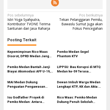
N
Pos sebelumnya
Pos berikutnya
Istri Yoga Syahputra,
Tekan Pelanggaran Pemilu,
a
Kontributor TVONE Terima
Bawaslu Sumut Juga akan
Santunan dari Jasa Raharja
Fokus Pencegahan
v
i
Posting Terkait
g
a
Kepemimpinan Rico Waas
Pemko Medan Segel
s
Disorot, DPRD Medan Jangan
Phantom KTV
Ragu Gunakan Hak Interplasi
i
Pemko Medan Bantah Janji
LIPPSU: Bau Korupsi di MTQ
p
Biayai Akomodasi AFF U-19,
Medan ke-59 Terasa
Sekda Wiriya: Tanggung
Menyengat
o
Jawab PSSI
MAI Medan Dukung
Dewan Imbuh Warga Medan
s
Penguatan Pengawasan
Lengkapi KTP, KK dan Akta:
Lingkungan Selama Musim
Dokumen Penting untuk
Mudik
Semua Urusan
Isu Godfather Proyek di
Rico Waas: Pemko Medan
Pemko Medan: Antara
Dukung Penuh Sekolah
Tuduhan dan Tata Kelola
Rakyat Program Presiden