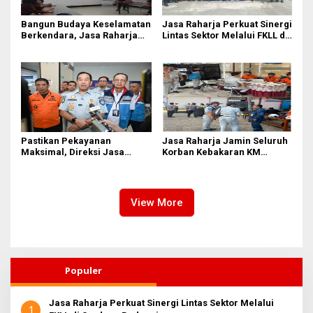
Bangun Budaya Keselamatan
Jasa Raharja Perkuat Sinergi
Berkendara, Jasa Raharja
Lintas Sektor Melalui FKLL di
Gelar Safety Campaign di PT
Serdang Bedagai
Pasifik Medan Industri
Pastikan Pekayanan
Jasa Raharja Jamin Seluruh
Maksimal, Direksi Jasa
Korban Kebakaran KM
Raharja Tinjau Korban
Mutiara Sentosa II di
Kebakaran KM Mutiara
Perairan Sumenep
Sentosa II
View More
Populer
Jasa Raharja Perkuat Sinergi Lintas Sektor Melalui
1