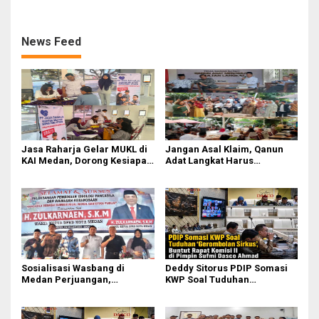
II Dipimpin Sufmi Dasco
Pasifik Medan Industri
Ahmad
News Feed
Jasa Raharja Gelar MUKL di
Jangan Asal Klaim, Qanun
KAI Medan, Dorong Kesiapan
Adat Langkat Harus
dan Keselamatan Petugas
Dibuktikan Lewat Kajian
Transportasi
Ilmiah
Sosialisasi Wasbang di
Deddy Sitorus PDIP Somasi
Medan Perjuangan,
KWP Soal Tuduhan
Zulkarnaen Janji
‘Gerombolan Sirkus’, Buntut
Perjuangkan Ruang Bermain
Rapat Komisi II Dipimpin
Anak
Sufmi Dasco Ahmad