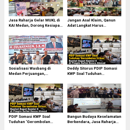
Jasa Raharja Gelar MUKL di
Jangan Asal Klaim, Qanun
KAI Medan, Dorong Kesiapan
Adat Langkat Harus
dan Keselamatan Petugas
Dibuktikan Lewat Kajian
Transportasi
Ilmiah
Sosialisasi Wasbang di
Deddy Sitorus PDIP Somasi
Medan Perjuangan,
KWP Soal Tuduhan
Zulkarnaen Janji
‘Gerombolan Sirkus’, Buntut
Perjuangkan Ruang Bermain
Rapat Komisi II Dipimpin
Anak
Sufmi Dasco Ahmad
PDIP Somasi KWP Soal
Bangun Budaya Keselamatan
Tuduhan ‘Gerombolan
Berkendara, Jasa Raharja
Sirkus’, Buntut Rapat Komisi
Gelar Safety Campaign di PT