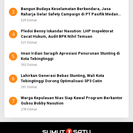
Bangun Budaya Keselamatan Berkendara, Jasa
3
Raharja Gelar Safety Campaign di PT Pasifik Medan
Industri
329 Dilihat
Pledoi Benny Iskandar Nasution: LHP Inspektorat
4
Cacat Hukum, Audit BPK Nihil Temuan
321 Dilihat
Iman Irdian Saragih Apresiasi Penurunan Stunting di
5
Kota Tebingtinggi
292 Dilihat
Lahirkan Generasi Bebas Stunting, Wali Kota
6
Tebingtinggi Dorong Optimalisasi SP3 Catin
291 Dilihat
Warga Kepulauan Nias Siap Kawal Program Berkantor
7
Gubsu Bobby Nasution
278 Dilihat