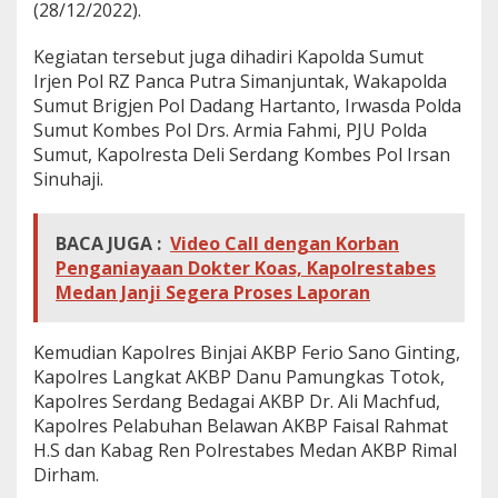
(28/12/2022).
I
n
Kegiatan tersebut juga dihadiri Kapolda Sumut
t
e
Irjen Pol RZ Panca Putra Simanjuntak, Wakapolda
g
Sumut Brigjen Pol Dadang Hartanto, Irwasda Polda
r
Sumut Kombes Pol Drs. Armia Fahmi, PJU Polda
i
Sumut, Kapolresta Deli Serdang Kombes Pol Irsan
t
a
Sinuhaji.
s
BACA JUGA :
Video Call dengan Korban
Penganiayaan Dokter Koas, Kapolrestabes
Medan Janji Segera Proses Laporan
Kemudian Kapolres Binjai AKBP Ferio Sano Ginting,
Kapolres Langkat AKBP Danu Pamungkas Totok,
Kapolres Serdang Bedagai AKBP Dr. Ali Machfud,
Kapolres Pelabuhan Belawan AKBP Faisal Rahmat
H.S dan Kabag Ren Polrestabes Medan AKBP Rimal
Dirham.