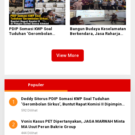
PDIP Somasi KWP Soal
Bangun Budaya Keselamatan
Tuduhan ‘Gerombolan
Berkendara, Jasa Raharja
Sirkus’, Buntut Rapat Komisi
Gelar Safety Campaign di PT
II Dipimpin Sufmi Dasco
Pasifik Medan Industri
Ahmad
View More
Populer
Deddy Sitorus PDIP Somasi KWP Soal Tuduhan
1
‘Gerombolan Sirkus’, Buntut Rapat Komisi II Dipimpin
Sufmi Dasco Ahmad
592 Dilihat
Vonis Kasus PET Dipertanyakan, JAGA MARWAH Minta
2
MA Usut Peran Bakrie Group
444 Dilihat