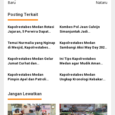
Baru
Nataru
i
g
Posting Terkait
a
s
Kapolrestabes Medan Rotasi
Kombes Pol Jean Calvijn
Jajaran, 5 Perwira Dapat
Simanjuntak Jadi
i
Jabatan Baru
Kapolrestabes Medan
p
Temui Nurmalia yang Nginap
Kapolrestabes Medan
di Mesjid, Kapolrestabes
Sambangi Aksi May Day 2025
o
Medan Berjanji Segera
di Teladan
s
Tangkap LS
Kapolrestabes Medan Gelar
Ini Tips Kapolrestabes
Jumat Curhat dan
Medan agar Mudik Aman
Meresmikan Mushola Al Witri
Nyaman dan Selamat Sampai
Polsek Medan Tuntungan
Tujuan
Kapolrestabes Medan
Kapolrestabes Medan
Pimpin Apel dan Patroli
Ungkap Kronologi Kebakaran
Gabungan Anti-Tawuran di
di Polsek Helvetia
Medan
Jangan Lewatkan