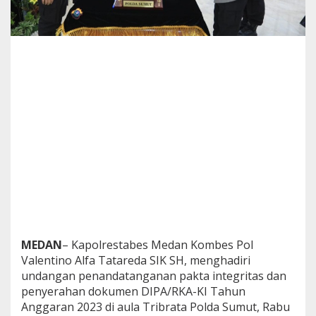
a
d
i
r
i
P
e
n
a
n
d
a
t
a
n
g
a
n
a
MEDAN
– Kapolrestabes Medan Kombes Pol
n
Valentino Alfa Tatareda SIK SH, menghadiri
P
undangan penandatanganan pakta integritas dan
a
k
penyerahan dokumen DIPA/RKA-KI Tahun
t
Anggaran 2023 di aula Tribrata Polda Sumut, Rabu
a