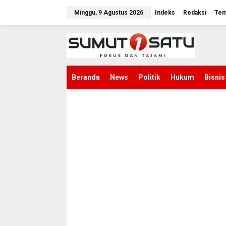
L
e
Minggu, 9 Agustus 2026
Indeks
Redaksi
Ten
w
a
t
i
k
e
k
Beranda
News
Politik
Hukum
Bisnis
o
n
t
e
n