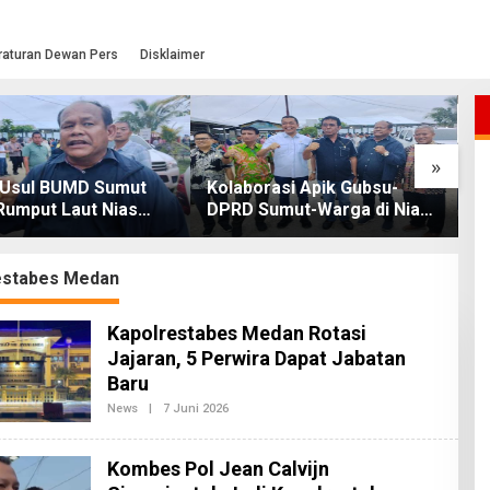
raturan Dewan Pers
Disklaimer
»
Usul BUMD Sumut
Kolaborasi Apik Gubsu-
W
Rumput Laut Nias
DPRD Sumut-Warga di Nias
K
ari Hulu ke Hilir
Utara: Jalan Rusak Puluhan
G
Tahun Akhirnya Diperbaiki
estabes Medan
Kapolrestabes Medan Rotasi
Jajaran, 5 Perwira Dapat Jabatan
Baru
News
|
7 Juni 2026
O
L
E
H
Kombes Pol Jean Calvijn
R
E