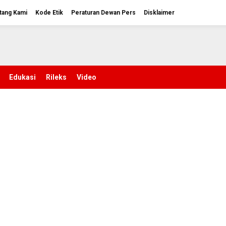
tang Kami
Kode Etik
Peraturan Dewan Pers
Disklaimer
Edukasi
Rileks
Video