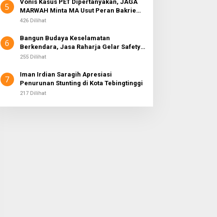
Vonis Kasus PET Dipertanyakan, JAGA
5
MARWAH Minta MA Usut Peran Bakrie
Group
426 Dilihat
Bangun Budaya Keselamatan
6
Berkendara, Jasa Raharja Gelar Safety
Campaign di PT Pasifik Medan Industri
255 Dilihat
Iman Irdian Saragih Apresiasi
7
Penurunan Stunting di Kota Tebingtinggi
217 Dilihat