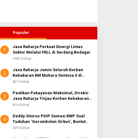
Populer
Jasa Raharja Perkuat Sinergi Lintas
1
arga Kepulauan Nias Siap
Sektor Melalui FKLL di Serdang Bedagai
Sosialisasi Wasbang di
awal Program Berkantor
Medan Perjuangan,
1003 Dilihat
ubsu Bobby Nasution
Zulkarnaen Janji
Jasa Raharja Jamin Seluruh Korban
Perjuangkan Ruang Bermain
2
Kebakaran KM Mutiara Sentosa II di
Anak
Perairan Sumenep
831 Dilihat
Pastikan Pekayanan Maksimal, Direksi
3
Jasa Raharja Tinjau Korban Kebakaran
KM Mutiara Sentosa II
816 Dilihat
Deddy Sitorus PDIP Somasi KWP Soal
4
Tuduhan ‘Gerombolan Sirkus’, Buntut
Rapat Komisi II Dipimpin Sufmi Dasco
439 Dilihat
Ahmad