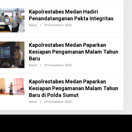
H
R
E
Kapolrestabes Medan Hadiri
D
Penandatanganan Pakta Integritas
A
K
News
|
29 Desember 2022
O
S
L
I
E
2
H
R
Kapolrestabes Medan Paparkan
E
D
Kesiapan Pengamanan Malam Tahun
A
Baru
K
S
News
|
29 Desember 2022
O
I
L
2
E
H
Kapolrestabes Medan Paparkan
R
E
Kesiapan Pengamanan Malam Tahun
D
Baru di Polda Sumut
A
K
News
|
29 Desember 2022
O
S
L
I
E
2
H
R
E
D
A