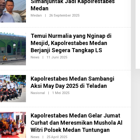
Simanjuntak Jadi Kapolrestabes
D
Medan
A
K
Medan
|
26 September 2025
O
S
L
I
E
2
H
R
Temui Nurmalia yang Nginap di
E
D
Mesjid, Kapolrestabes Medan
A
Berjanji Segera Tangkap LS
K
S
News
|
11 Juni 2025
O
I
L
2
E
H
R
Kapolrestabes Medan Sambangi
E
D
Aksi May Day 2025 di Teladan
A
K
Nasional
|
1 Mei 2025
O
S
L
I
E
2
H
R
Kapolrestabes Medan Gelar Jumat
E
D
Curhat dan Meresmikan Mushola Al
A
K
Witri Polsek Medan Tuntungan
S
I
News
|
25 April 2025
O