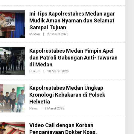
2
L
E
H
Ini Tips Kapolrestabes Medan agar
R
E
Mudik Aman Nyaman dan Selamat
D
Sampai Tujuan
A
K
Medan
|
27 Maret 2025
O
S
L
I
E
2
H
Kapolrestabes Medan Pimpin Apel
R
E
dan Patroli Gabungan Anti-Tawuran
D
di Medan
A
K
Hukum
|
18 Maret 2025
O
S
L
I
E
2
H
Kapolrestabes Medan Ungkap
R
E
Kronologi Kebakaran di Polsek
D
Helvetia
A
K
News
|
9 Maret 2025
O
S
L
I
E
2
H
Video Call dengan Korban
R
E
Penganiayaan Dokter Koas,
D