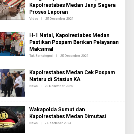
Kapolrestabes Medan Janji Segera
A
K
Proses Laporan
S
I
Video
|
25 Desember 2024
O
2
L
E
H
H-1 Natal, Kapolrestabes Medan
R
E
Pastikan Pospam Berikan Pelayanan
D
Maksimal
A
K
Tak Berkategori
|
25 Desember 2024
O
S
L
I
E
2
H
Kapolrestabes Medan Cek Pospam
R
E
Nataru di Stasiun KA
D
A
News
|
20 Desember 2024
O
K
L
S
E
I
H
2
R
E
Wakapolda Sumut dan
D
Kapolrestabes Medan Dimutasi
A
K
News
|
7 Desember 2023
O
S
L
I
E
2