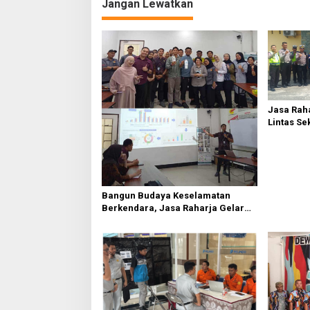
Jangan Lewatkan
g
a
s
i
p
o
Jasa Raha
Lintas Se
s
Serdang 
Bangun Budaya Keselamatan
Berkendara, Jasa Raharja Gelar
Safety Campaign di PT Pasifik
Medan Industri