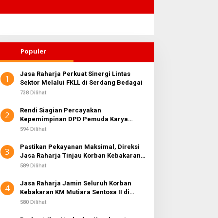
Populer
Jasa Raharja Perkuat Sinergi Lintas
1
Sektor Melalui FKLL di Serdang Bedagai
738 Dilihat
Rendi Siagian Percayakan
2
Kepemimpinan DPD Pemuda Karya
Nasional Kota Medan kepada Josef
594 Dilihat
Sembiring
Pastikan Pekayanan Maksimal, Direksi
3
Jasa Raharja Tinjau Korban Kebakaran
KM Mutiara Sentosa II
589 Dilihat
Jasa Raharja Jamin Seluruh Korban
4
Kebakaran KM Mutiara Sentosa II di
Perairan Sumenep
580 Dilihat