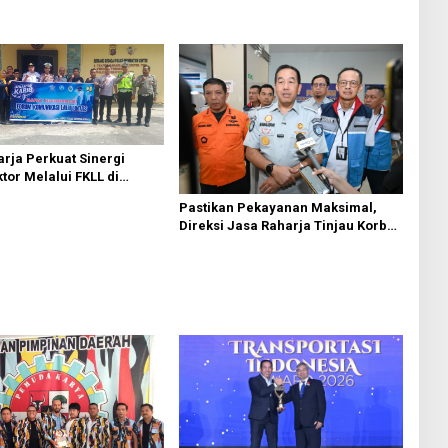
rja Perkuat Sinergi
ktor Melalui FKLL di
Bedagai
Pastikan Pekayanan Maksimal,
Direksi Jasa Raharja Tinjau Korban
Kebakaran KM Mutiara Sentosa II