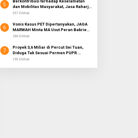
Berkontribusi terhadap Keselamatan
5
dan Mobilitas Masyarakat, Jasa Raharja
Raih Penghargaan di Ajang Transportasi
357 Dilihat
Indonesia Awards 2026
Vonis Kasus PET Dipertanyakan, JAGA
6
MARWAH Minta MA Usut Peran Bakrie
Group
240 Dilihat
Proyek 3,6 Miliar di Percut Sei Tuan,
7
Diduga Tak Sesuai Permen PUPR.
Volume dan Nama Pengawas Tidak
193 Dilihat
Tercantum di Papan Informasi