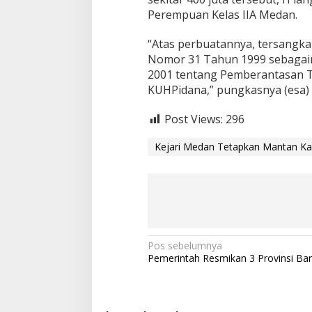
Perempuan Kelas IIA Medan.
“Atas perbuatannya, tersangka d
Nomor 31 Tahun 1999 sebagai
2001 tentang Pemberantasan Tin
KUHPidana,” pungkasnya (esa)
Post Views:
296
Kejari Medan Tetapkan Mantan Ka
N
Pos sebelumnya
Pemerintah Resmikan 3 Provinsi Bar
a
v
i