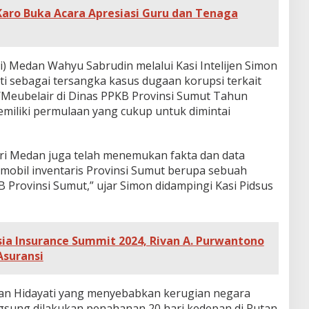
Karo Buka Acara Apresiasi Guru dan Tenaga
i) Medan Wahyu Sabrudin melalui Kasi Intelijen Simon
 sebagai tersangka kasus dugaan korupsi terkait
/Meubelair di Dinas PPKB Provinsi Sumut Tahun
miliki permulaan yang cukup untuk dimintai
ejari Medan juga telah menemukan fakta dan data
 mobil inventaris Provinsi Sumut berupa sebuah
B Provinsi Sumut,” ujar Simon didampingi Kasi Pidsus
sia Insurance Summit 2024, Rivan A. Purwantono
Asuransi
tan Hidayati yang menyebabkan kerugian negara
angsung dilakukan penahanan 20 hari kedepan di Rutan