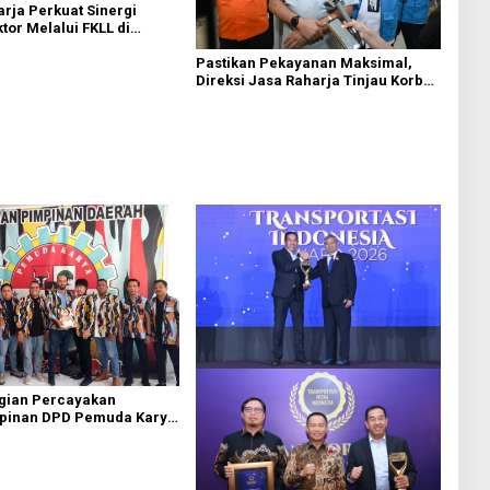
rja Perkuat Sinergi
ktor Melalui FKLL di
Bedagai
Pastikan Pekayanan Maksimal,
Direksi Jasa Raharja Tinjau Korban
Kebakaran KM Mutiara Sentosa II
agian Percayakan
pinan DPD Pemuda Karya
 Kota Medan kepada Josef
g