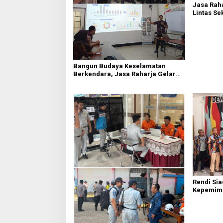
Jasa Raha
Lintas Se
Serdang 
Bangun Budaya Keselamatan
Berkendara, Jasa Raharja Gelar
Safety Campaign di PT Pasifik
Medan Industri
Rendi Si
Kepemim
Nasional
Sembirin