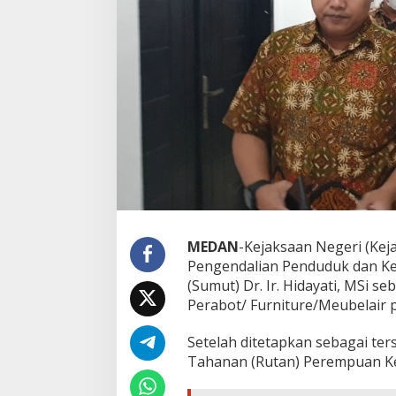
M
a
n
t
a
n
K
a
d
i
s
P
P
K
B
P
MEDAN
-Kejaksaan Negeri (Kej
r
Pengendalian Penduduk dan Ke
o
(Sumut) Dr. Ir. Hidayati, MSi 
v
Perabot/ Furniture/Meubelair
i
n
s
Setelah ditetapkan sebagai ter
i
Tahanan (Rutan) Perempuan Kela
S
u