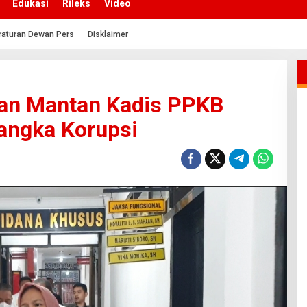
Edukasi
Rileks
Video
raturan Dewan Pers
Disklaimer
kan Mantan Kadis PPKB
sangka Korupsi