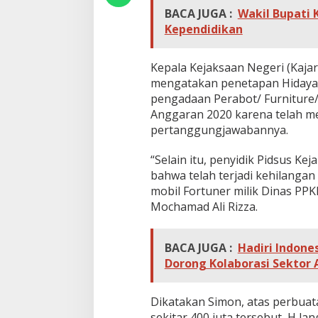
m
BACA JUGA :
Wakil Bupati 
u
Kependidikan
t
T
e
Kepala Kejaksaan Negeri (Kajar
r
s
mengatakan penetapan Hidayati
a
pengadaan Perabot/ Furniture
n
Anggaran 2020 karena telah me
g
pertanggungjawabannya.
k
a
K
“Selain itu, penyidik Pidsus K
o
bahwa telah terjadi kehilangan
r
mobil Fortuner milik Dinas PPK
u
Mochamad Ali Rizza.
p
s
i
BACA JUGA :
Hadiri Indone
Dorong Kolaborasi Sektor 
Dikatakan Simon, atas perbua
sekitar 400 juta tersebut, H l