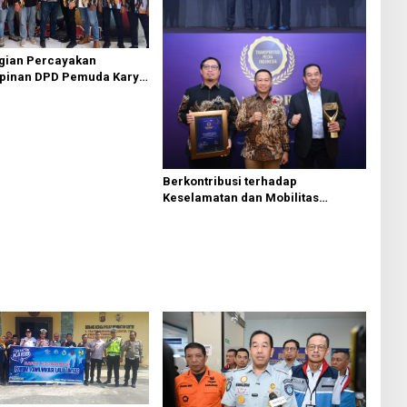
agian Percayakan
pinan DPD Pemuda Karya
 Kota Medan kepada Josef
g
Berkontribusi terhadap
Keselamatan dan Mobilitas
Masyarakat, Jasa Raharja Raih
Penghargaan di Ajang
Transportasi Indonesia Awards
2026